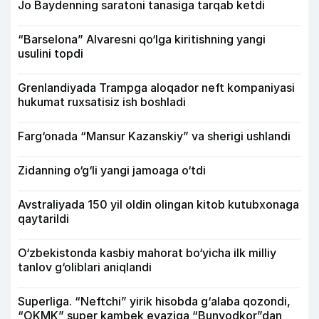
Jo Baydenning saratoni tanasiga tarqab ketdi
“Barselona” Alvaresni qo‘lga kiritishning yangi
usulini topdi
Grenlandiyada Trampga aloqador neft kompaniyasi
hukumat ruxsatisiz ish boshladi
Farg‘onada “Mansur Kazanskiy” va sherigi ushlandi
Zidanning o‘g‘li yangi jamoaga o‘tdi
Avstraliyada 150 yil oldin olingan kitob kutubxonaga
qaytarildi
O‘zbekistonda kasbiy mahorat bo‘yicha ilk milliy
tanlov g‘oliblari aniqlandi
Superliga. “Neftchi” yirik hisobda g‘alaba qozondi,
“OKMK” super kambek evaziga “Bunyodkor”dan