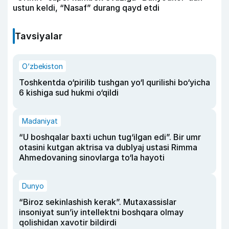
ustun keldi, “Nasaf” durang qayd etdi
Tavsiyalar
O‘zbekiston
Toshkentda o‘pirilib tushgan yo‘l qurilishi bo‘yicha
6 kishiga sud hukmi o‘qildi
Madaniyat
“U boshqalar baxti uchun tug‘ilgan edi”. Bir umr
otasini kutgan aktrisa va dublyaj ustasi Rimma
Ahmedovaning sinovlarga to‘la hayoti
Dunyo
“Biroz sekinlashish kerak”. Mutaxassislar
insoniyat sun’iy intellektni boshqara olmay
qolishidan xavotir bildirdi