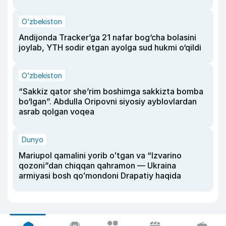
O‘zbekiston
Andijonda Tracker’ga 21 nafar bog‘cha bolasini
joylab, YTH sodir etgan ayolga sud hukmi o‘qildi
O‘zbekiston
“Sakkiz qator she’rim boshimga sakkizta bomba
bo‘lgan”. Abdulla Oripovni siyosiy ayblovlardan
asrab qolgan voqea
Dunyo
Mariupol qamalini yorib oʻtgan va “Izvarino
qozoni”dan chiqqan qahramon — Ukraina
armiyasi bosh qoʻmondoni Drapatiy haqida