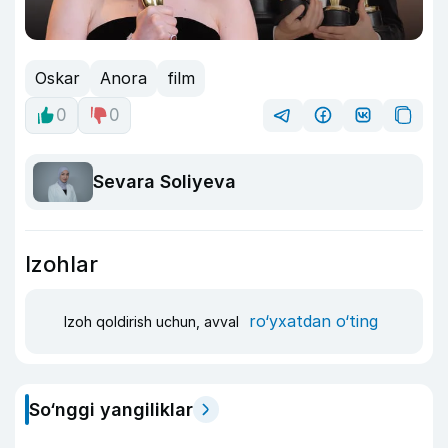
Oskar
Anora
film
0
0
Sevara Soliyeva
Izohlar
ro‘yxatdan o‘ting
Izoh qoldirish uchun, avval
So‘nggi yangiliklar