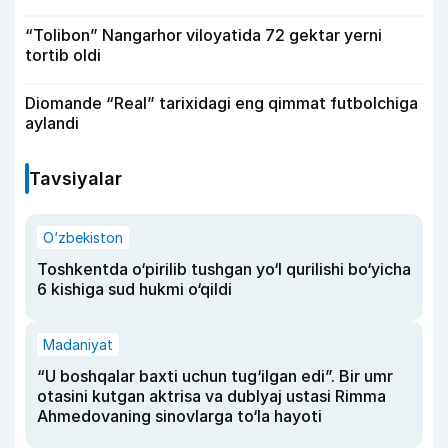
“Tolibon” Nangarhor viloyatida 72 gektar yerni
tortib oldi
Diomande “Real” tarixidagi eng qimmat futbolchiga
aylandi
Tavsiyalar
O‘zbekiston
Toshkentda o‘pirilib tushgan yo‘l qurilishi bo‘yicha
6 kishiga sud hukmi o‘qildi
Madaniyat
“U boshqalar baxti uchun tug‘ilgan edi”. Bir umr
otasini kutgan aktrisa va dublyaj ustasi Rimma
Ahmedovaning sinovlarga to‘la hayoti