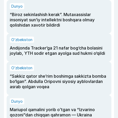
Dunyo
“Biroz sekinlashish kerak”. Mutaxassislar
insoniyat sun’iy intellektni boshqara olmay
qolishidan xavotir bildirdi
O‘zbekiston
Andijonda Tracker’ga 21 nafar bog‘cha bolasini
joylab, YTH sodir etgan ayolga sud hukmi o‘qildi
O‘zbekiston
“Sakkiz qator she’rim boshimga sakkizta bomba
bo‘lgan”. Abdulla Oripovni siyosiy ayblovlardan
asrab qolgan voqea
Dunyo
Mariupol qamalini yorib oʻtgan va “Izvarino
qozoni”dan chiqqan qahramon — Ukraina