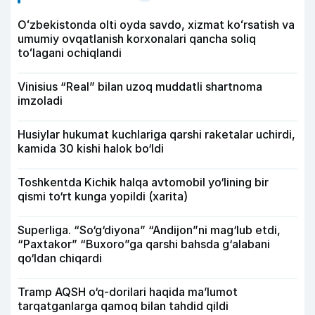
Oʻzbekistonda olti oyda savdo, xizmat koʻrsatish va
umumiy ovqatlanish korxonalari qancha soliq
toʻlagani ochiqlandi
Vinisius “Real” bilan uzoq muddatli shartnoma
imzoladi
Husiylar hukumat kuchlariga qarshi raketalar uchirdi,
kamida 30 kishi halok bo‘ldi
Toshkentda Kichik halqa avtomobil yo‘lining bir
qismi to‘rt kunga yopildi (xarita)
Superliga. “So‘g‘diyona” “Andijon”ni mag‘lub etdi,
“Paxtakor” “Buxoro”ga qarshi bahsda g‘alabani
qo‘ldan chiqardi
Tramp AQSH o‘q-dorilari haqida ma’lumot
tarqatganlarga qamoq bilan tahdid qildi