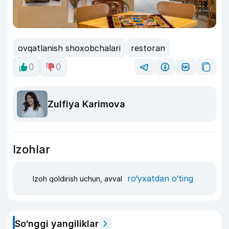
ovqatlanish shoxobchalari
restoran
0
0
Zulfiya Karimova
Izohlar
ro‘yxatdan o‘ting
Izoh qoldirish uchun, avval
So‘nggi yangiliklar