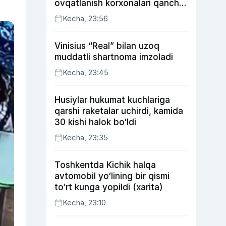
ovqatlanish korxonalari qancha
soliq toʻlagani ochiqlandi
Kecha, 23:56
Vinisius “Real” bilan uzoq
muddatli shartnoma imzoladi
Kecha, 23:45
Husiylar hukumat kuchlariga
qarshi raketalar uchirdi, kamida
30 kishi halok bo‘ldi
Kecha, 23:35
Toshkentda Kichik halqa
avtomobil yo‘lining bir qismi
to‘rt kunga yopildi (xarita)
Kecha, 23:10