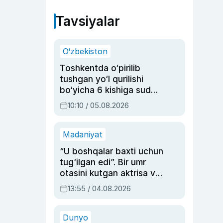
Tavsiyalar
O‘zbekiston
Toshkentda o‘pirilib
tushgan yo‘l qurilishi
bo‘yicha 6 kishiga sud
hukmi o‘qildi
10:10 / 05.08.2026
Madaniyat
“U boshqalar baxti uchun
tug‘ilgan edi”. Bir umr
otasini kutgan aktrisa va
dublyaj ustasi Rimma
13:55 / 04.08.2026
Ahmedovaning
sinovlarga to‘la hayoti
Dunyo