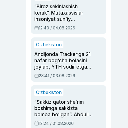
“Biroz sekinlashish
kerak”. Mutaxassislar
insoniyat sun’iy
intellektni boshqara
12:40 / 04.08.2026
olmay qolishidan xavotir
bildirdi
O‘zbekiston
Andijonda Tracker’ga 21
nafar bog‘cha bolasini
joylab, YTH sodir etgan
ayolga sud hukmi o‘qildi
23:41 / 03.08.2026
O‘zbekiston
“Sakkiz qator she’rim
boshimga sakkizta
bomba bo‘lgan”. Abdulla
Oripovni siyosiy
12:24 / 01.08.2026
ayblovlardan asrab