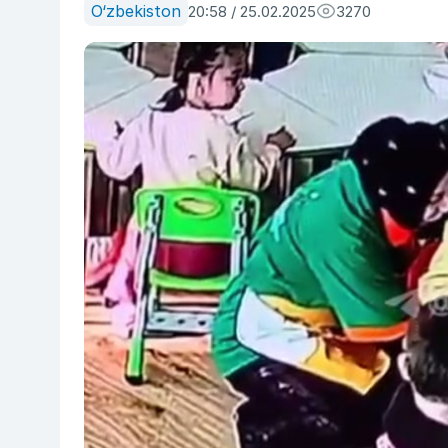
O‘zbekiston
20:58 / 25.02.2025
3270