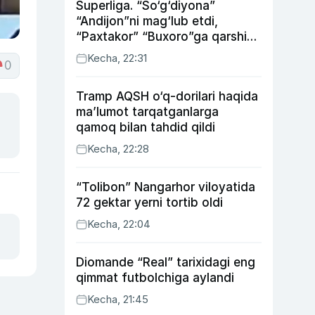
Superliga. “So‘g‘diyona”
“Andijon”ni mag‘lub etdi,
“Paxtakor” “Buxoro”ga qarshi
bahsda g‘alabani qo‘ldan
Kecha, 22:31
0
chiqardi
Tramp AQSH o‘q-dorilari haqida
ma’lumot tarqatganlarga
qamoq bilan tahdid qildi
Kecha, 22:28
“Tolibon” Nangarhor viloyatida
72 gektar yerni tortib oldi
Kecha, 22:04
Diomande “Real” tarixidagi eng
qimmat futbolchiga aylandi
Kecha, 21:45