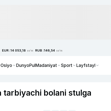
EUR :
RUB :
14 053,18
146,54
so'm
so'm
 Osiyo
Dunyo
Pul
Madaniyat
Sport
Layfstayl
tarbiyachi bolani stulga
)