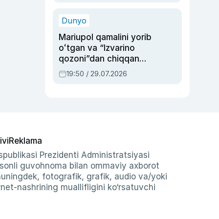
qolgan voqea
Dunyo
Mariupol qamalini yorib
oʻtgan va “Izvarino
qozoni”dan chiqqan
qahramon — Ukraina
19:50 / 29.07.2026
armiyasi bosh
qoʻmondoni Drapatiy
haqida
ivi
Reklama
publikasi Prezidenti Administratsiyasi
-sonli guvohnoma bilan ommaviy axborot
shuningdek, fotografik, grafik, audio va/yoki
et-nashrining muallifligini ko‘rsatuvchi