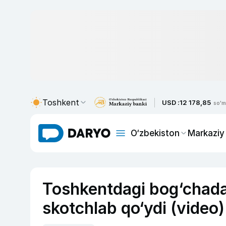
Toshkent
USD :
12 178,85
so'm
O‘zbekiston
Markaziy
Toshkentdagi bog‘chada 
skotchlab qo‘ydi (video