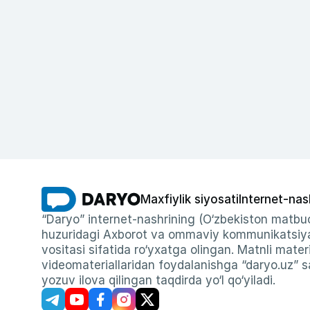
Maxfiylik siyosati
Internet-nas
“Daryo” internet-nashrining (O‘zbekiston matbuo
huzuridagi Axborot va ommaviy kommunikatsiyal
vositasi sifatida ro‘yxatga olingan. Matnli materi
videomateriallaridan foydalanishga “daryo.uz” sa
yozuv ilova qilingan taqdirda yo‘l qo‘yiladi.