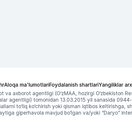
hr
Aloqa ma'lumotlari
Foydalanish shartlari
Yangiliklar arx
t va axborot agentligi (O‘zMAA, hozirgi O‘zbekiston Res
ar agentligi) tomonidan 13.03.2015 yil sanasida 0944
allarni to‘liq ko‘chirish yoki qisman iqtibos keltirishga, 
ytiga giperhavola mavjud bo‘lgan va/yoki “Daryo” intern