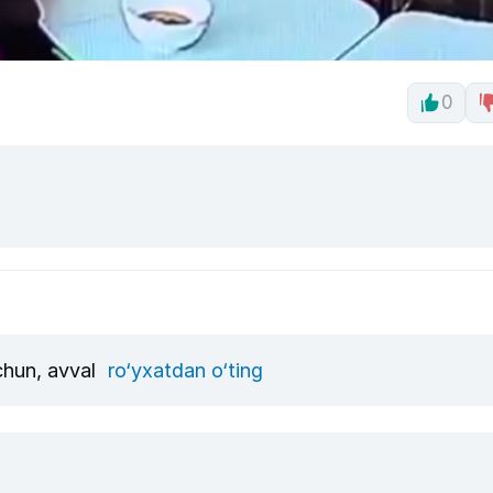
0
uchun, avval
ro‘yxatdan o‘ting