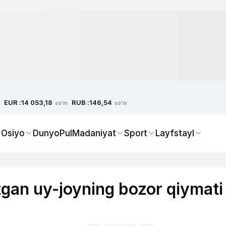
EUR :
RUB :
14 053,18
146,54
so'm
so'm
 Osiyo
Dunyo
Pul
Madaniyat
Sport
Layfstayl
gan uy-joyning bozor qiymati