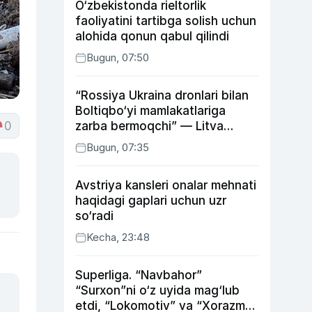
O‘zbekistonda rieltorlik
faoliyatini tartibga solish uchun
alohida qonun qabul qilindi
Bugun, 07:50
“Rossiya Ukraina dronlari bilan
Boltiqbo‘yi mamlakatlariga
0
zarba bermoqchi” — Litva
mudofaa vaziri
Bugun, 07:35
Avstriya kansleri onalar mehnati
haqidagi gaplari uchun uzr
so‘radi
Kecha, 23:48
Superliga. “Navbahor”
“Surxon”ni o‘z uyida mag‘lub
etdi, “Lokomotiv” va “Xorazm”