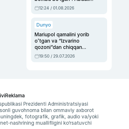
Oripovni siyosiy
12:24 / 01.08.2026
ayblovlardan asrab
qolgan voqea
Dunyo
Mariupol qamalini yorib
oʻtgan va “Izvarino
qozoni”dan chiqqan
qahramon — Ukraina
19:50 / 29.07.2026
armiyasi bosh
qoʻmondoni Drapatiy
haqida
ivi
Reklama
publikasi Prezidenti Administratsiyasi
-sonli guvohnoma bilan ommaviy axborot
shuningdek, fotografik, grafik, audio va/yoki
et-nashrining muallifligini ko‘rsatuvchi