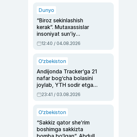
sinovlarga to‘la hayoti
Dunyo
“Biroz sekinlashish
kerak”. Mutaxassislar
insoniyat sun’iy
intellektni boshqara
12:40 / 04.08.2026
olmay qolishidan xavotir
bildirdi
O‘zbekiston
Andijonda Tracker’ga 21
nafar bog‘cha bolasini
joylab, YTH sodir etgan
ayolga sud hukmi o‘qildi
23:41 / 03.08.2026
O‘zbekiston
“Sakkiz qator she’rim
boshimga sakkizta
bomba bo‘lgan”. Abdulla