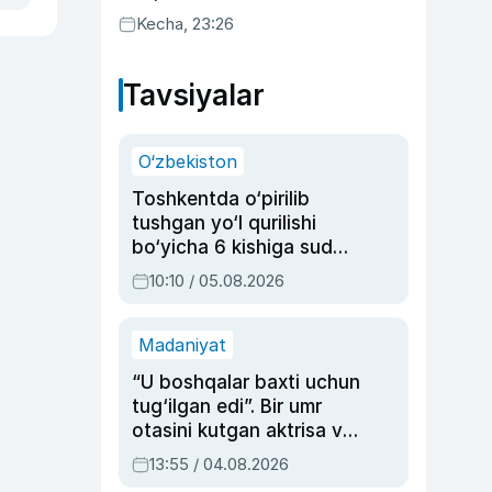
uyda g‘alaba qozondi
Kecha, 23:26
Tavsiyalar
O‘zbekiston
Toshkentda o‘pirilib
tushgan yo‘l qurilishi
bo‘yicha 6 kishiga sud
hukmi o‘qildi
10:10 / 05.08.2026
Madaniyat
“U boshqalar baxti uchun
tug‘ilgan edi”. Bir umr
otasini kutgan aktrisa va
dublyaj ustasi Rimma
13:55 / 04.08.2026
Ahmedovaning