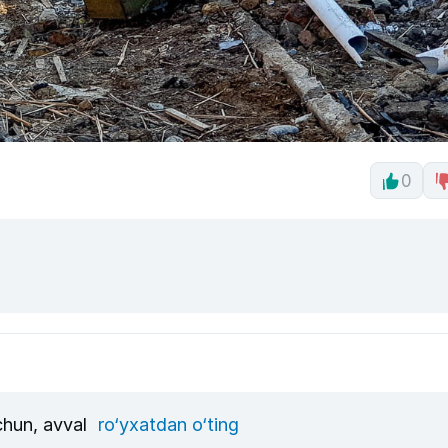
0
uchun, avval
ro‘yxatdan o‘ting