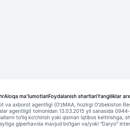
hr
Aloqa ma'lumotlari
Foydalanish shartlari
Yangiliklar arx
t va axborot agentligi (O‘zMAA, hozirgi O‘zbekiston Res
ar agentligi) tomonidan 13.03.2015 yil sanasida 0944
allarni to‘liq ko‘chirish yoki qisman iqtibos keltirishga, 
ytiga giperhavola mavjud bo‘lgan va/yoki “Daryo” intern