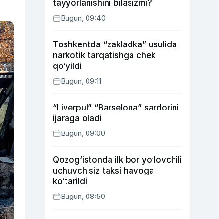
tayyorlanishini bilasizmi?
Bugun, 09:40
Toshkentda “zakladka” usulida
narkotik tarqatishga chek
qo‘yildi
Bugun, 09:11
“Liverpul” “Barselona” sardorini
ijaraga oladi
Bugun, 09:00
Qozog‘istonda ilk bor yo‘lovchili
uchuvchisiz taksi havoga
ko‘tarildi
Bugun, 08:50