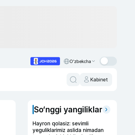
O‘zbekcha
Kabinet
So‘nggi yangiliklar
Hayron qolasiz: sevimli
yeguliklarimiz aslida nimadan