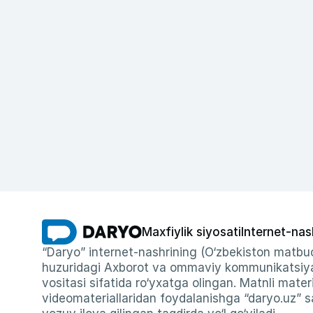
Maxfiylik siyosati
Internet-nas
“Daryo” internet-nashrining (O‘zbekiston matbuo
huzuridagi Axborot va ommaviy kommunikatsiyal
vositasi sifatida ro‘yxatga olingan. Matnli materi
videomateriallaridan foydalanishga “daryo.uz” sa