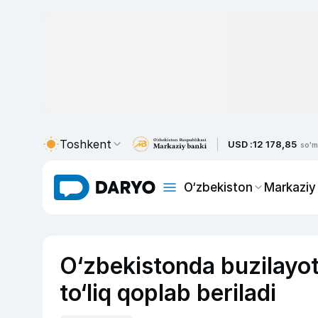
Toshkent
USD :
12 178,85
so'm
O‘zbekiston
Markaziy
O‘zbekistonda buzilayot
to‘liq qoplab beriladi