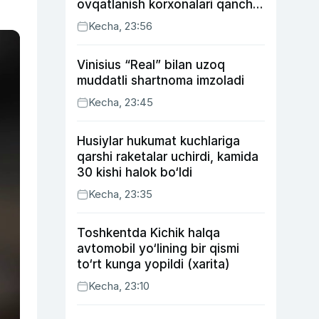
ovqatlanish korxonalari qancha
soliq toʻlagani ochiqlandi
Kecha, 23:56
Vinisius “Real” bilan uzoq
muddatli shartnoma imzoladi
Kecha, 23:45
Husiylar hukumat kuchlariga
qarshi raketalar uchirdi, kamida
30 kishi halok bo‘ldi
Kecha, 23:35
Toshkentda Kichik halqa
avtomobil yo‘lining bir qismi
to‘rt kunga yopildi (xarita)
Kecha, 23:10