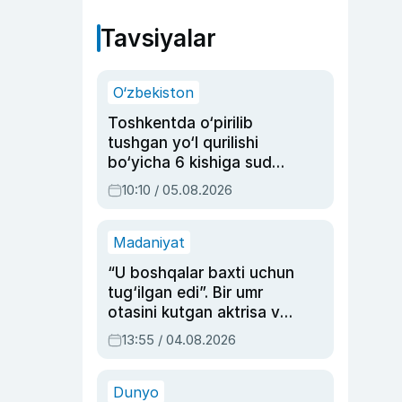
Tavsiyalar
O‘zbekiston
Toshkentda o‘pirilib
tushgan yo‘l qurilishi
bo‘yicha 6 kishiga sud
hukmi o‘qildi
10:10 / 05.08.2026
Madaniyat
“U boshqalar baxti uchun
tug‘ilgan edi”. Bir umr
otasini kutgan aktrisa va
dublyaj ustasi Rimma
13:55 / 04.08.2026
Ahmedovaning
sinovlarga to‘la hayoti
Dunyo