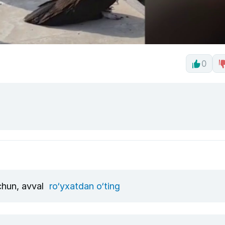
0
uchun, avval
ro‘yxatdan o‘ting