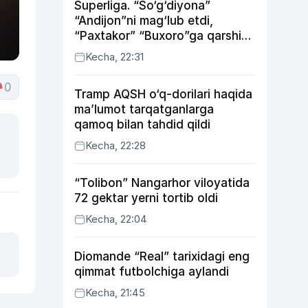
Superliga. “So‘g‘diyona”
“Andijon”ni mag‘lub etdi,
“Paxtakor” “Buxoro”ga qarshi
bahsda g‘alabani qo‘ldan
Kecha, 22:31
chiqardi
0
Tramp AQSH o‘q-dorilari haqida
ma’lumot tarqatganlarga
qamoq bilan tahdid qildi
Kecha, 22:28
“Tolibon” Nangarhor viloyatida
72 gektar yerni tortib oldi
Kecha, 22:04
Diomande “Real” tarixidagi eng
qimmat futbolchiga aylandi
Kecha, 21:45