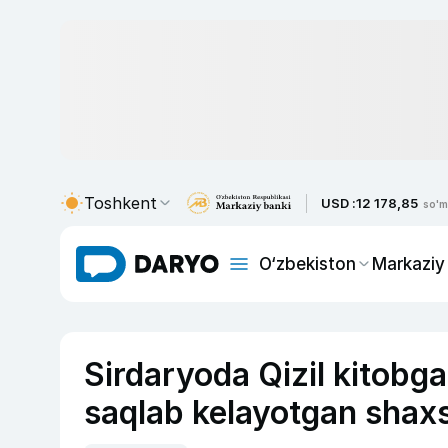
Toshkent
USD :
12 178,85
so'm
O‘zbekiston
Markaziy
Sirdaryoda Qizil kitobga
saqlab kelayotgan shaxs 