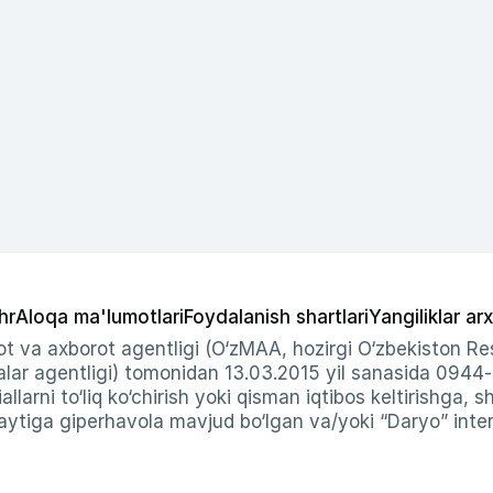
hr
Aloqa ma'lumotlari
Foydalanish shartlari
Yangiliklar arx
t va axborot agentligi (O‘zMAA, hozirgi O‘zbekiston Res
ar agentligi) tomonidan 13.03.2015 yil sanasida 0944
allarni to‘liq ko‘chirish yoki qisman iqtibos keltirishga, 
ytiga giperhavola mavjud bo‘lgan va/yoki “Daryo” intern