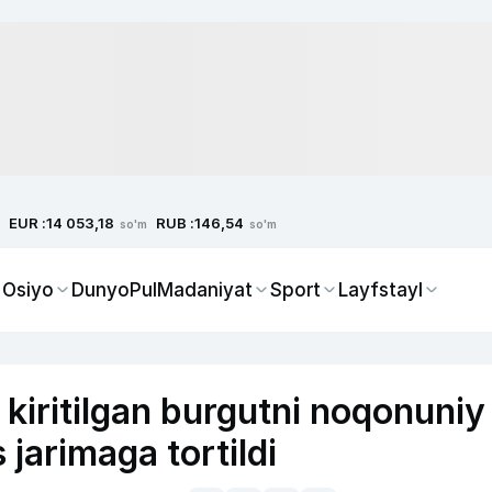
EUR :
RUB :
14 053,18
146,54
so'm
so'm
 Osiyo
Dunyo
Pul
Madaniyat
Sport
Layfstayl
 kiritilgan burgutni noqonuniy
jarimaga tortildi