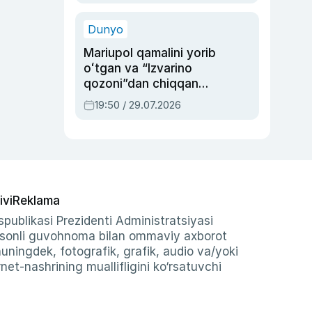
qolgan voqea
Dunyo
Mariupol qamalini yorib
oʻtgan va “Izvarino
qozoni”dan chiqqan
qahramon — Ukraina
19:50 / 29.07.2026
armiyasi bosh
qoʻmondoni Drapatiy
haqida
ivi
Reklama
publikasi Prezidenti Administratsiyasi
-sonli guvohnoma bilan ommaviy axborot
shuningdek, fotografik, grafik, audio va/yoki
et-nashrining muallifligini ko‘rsatuvchi