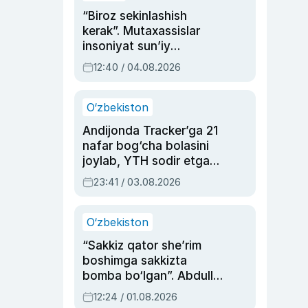
“Biroz sekinlashish
kerak”. Mutaxassislar
insoniyat sun’iy
intellektni boshqara
12:40 / 04.08.2026
olmay qolishidan xavotir
bildirdi
O‘zbekiston
Andijonda Tracker’ga 21
nafar bog‘cha bolasini
joylab, YTH sodir etgan
ayolga sud hukmi o‘qildi
23:41 / 03.08.2026
O‘zbekiston
“Sakkiz qator she’rim
boshimga sakkizta
bomba bo‘lgan”. Abdulla
Oripovni siyosiy
12:24 / 01.08.2026
ayblovlardan asrab