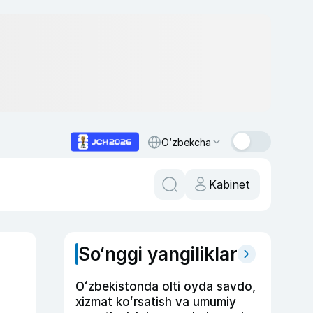
O‘zbekcha
Kabinet
So‘nggi yangiliklar
Oʻzbekistonda olti oyda savdo,
xizmat koʻrsatish va umumiy