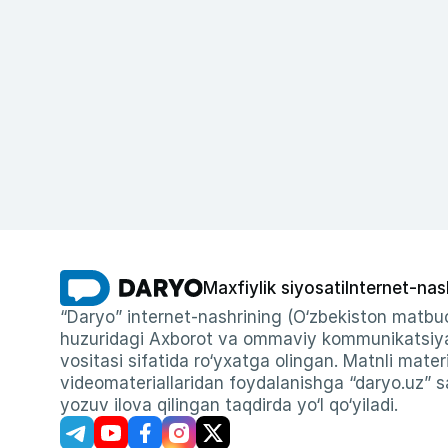
Maxfiylik siyosati
Internet-nas
“Daryo” internet-nashrining (O‘zbekiston matbuo
huzuridagi Axborot va ommaviy kommunikatsiyal
vositasi sifatida ro‘yxatga olingan. Matnli materi
videomateriallaridan foydalanishga “daryo.uz” sa
yozuv ilova qilingan taqdirda yo‘l qo‘yiladi.