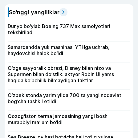
So‘nggi yangiliklar
Dunyo bo‘ylab Boeing 737 Max samolyotlari
tekshiriladi
Samarqandda yuk mashinasi YTHga uchrab,
haydovchisi halok bo‘ldi
O‘zga sayyoralik obrazi, Disney bilan nizo va
Supermen bilan do‘stlik: aktyor Robin Uilyams
haqida ko‘pchilik bilmaydigan faktlar
O‘zbekistonda yarim yilda 700 ta yangi nodavlat
bog‘cha tashkil etildi
Qozog‘iston terma jamoasining yangi bosh
murabbiyi ma’lum bo‘ldi
Sea Breeze loyihasi bo‘yicha hali to‘liq xulosa