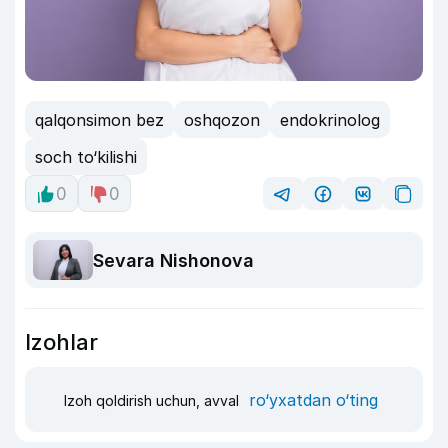
qalqonsimon bez
oshqozon
endokrinolog
soch to‘kilishi
0
0
Sevara Nishonova
Izohlar
ro‘yxatdan o‘ting
Izoh qoldirish uchun, avval