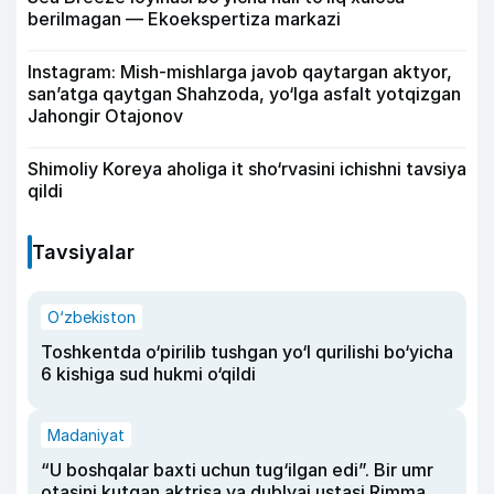
berilmagan — Ekoekspertiza markazi
Instagram: Mish-mishlarga javob qaytargan aktyor,
san’atga qaytgan Shahzoda, yo‘lga asfalt yotqizgan
Jahongir Otajonov
Shimoliy Koreya aholiga it sho‘rvasini ichishni tavsiya
qildi
Tavsiyalar
O‘zbekiston
Toshkentda o‘pirilib tushgan yo‘l qurilishi bo‘yicha
6 kishiga sud hukmi o‘qildi
Madaniyat
“U boshqalar baxti uchun tug‘ilgan edi”. Bir umr
otasini kutgan aktrisa va dublyaj ustasi Rimma