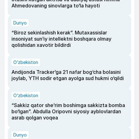
Ahmedovaning sinovlarga to‘la hayoti
Dunyo
“Biroz sekinlashish kerak”. Mutaxassislar
insoniyat sun’iy intellektni boshqara olmay
qolishidan xavotir bildirdi
O‘zbekiston
Andijonda Tracker’ga 21 nafar bog‘cha bolasini
joylab, YTH sodir etgan ayolga sud hukmi o‘qildi
O‘zbekiston
“Sakkiz qator she’rim boshimga sakkizta bomba
bo‘lgan”. Abdulla Oripovni siyosiy ayblovlardan
asrab qolgan voqea
Dunyo