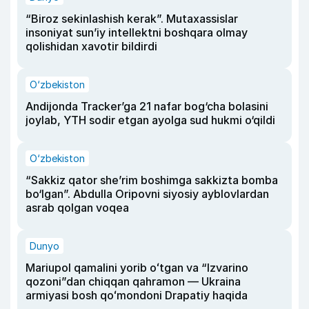
“Biroz sekinlashish kerak”. Mutaxassislar
insoniyat sun’iy intellektni boshqara olmay
qolishidan xavotir bildirdi
O‘zbekiston
Andijonda Tracker’ga 21 nafar bog‘cha bolasini
joylab, YTH sodir etgan ayolga sud hukmi o‘qildi
O‘zbekiston
“Sakkiz qator she’rim boshimga sakkizta bomba
bo‘lgan”. Abdulla Oripovni siyosiy ayblovlardan
asrab qolgan voqea
Dunyo
Mariupol qamalini yorib oʻtgan va “Izvarino
qozoni”dan chiqqan qahramon — Ukraina
armiyasi bosh qoʻmondoni Drapatiy haqida