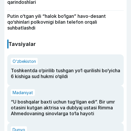
qarindoshlari
Putin o‘tgan yili “halok bo‘lgan” havo-desant
qo‘shinlari polkovnigi bilan telefon orqali
suhbatlashdi
Tavsiyalar
O‘zbekiston
Toshkentda o‘pirilib tushgan yo‘l qurilishi bo‘yicha
6 kishiga sud hukmi o‘qildi
Madaniyat
“U boshqalar baxti uchun tug‘ilgan edi”. Bir umr
otasini kutgan aktrisa va dublyaj ustasi Rimma
Ahmedovaning sinovlarga to‘la hayoti
Dunyo