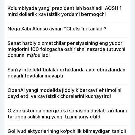
Kolumbiyada yangi prezident ish boshladi. AQSH 1
mlrd dollarlik xavfsizlik yordami bermoqchi
Nega Xabi Alonso aynan “Chelsi”ni tanladi?
Senat harbiy xizmatchilar pensiyasining eng yuqori
miqdorini 100 foizgacha oshirishni nazarda tutuvchi
qonunni ma’qulladi
Sun’iy intellekt bolalar ertaklarida ayol obrazlaridan
deyarli foydalanmayapti
OpenAI yangi modelida jiddiy kiberxavf ehtimolini
qayd etdi va xavfsizlik choralarini kuchaytirdi
Oʻzbekistonda energetika sohasida davlat tariflarini
tartibga solishning yangi tizimi joriy etildi
Gollivud aktyorlarining ko‘pchilik bilmaydigan taniqli