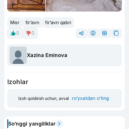
Misr
fir’avn
fir’avn qabri
0
0
Xazina Eminova
Izohlar
ro‘yxatdan o‘ting
Izoh qoldirish uchun, avval
So‘nggi yangiliklar