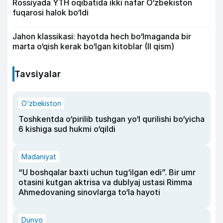
Rossiyada YTH oqibatida ikki nafar O‘zbekiston
fuqarosi halok bo‘ldi
Jahon klassikasi: hayotda hech bo‘lmaganda bir
marta o‘qish kerak bo‘lgan kitoblar (II qism)
Tavsiyalar
O‘zbekiston
Toshkentda o‘pirilib tushgan yo‘l qurilishi bo‘yicha
6 kishiga sud hukmi o‘qildi
Madaniyat
“U boshqalar baxti uchun tug‘ilgan edi”. Bir umr
otasini kutgan aktrisa va dublyaj ustasi Rimma
Ahmedovaning sinovlarga to‘la hayoti
Dunyo