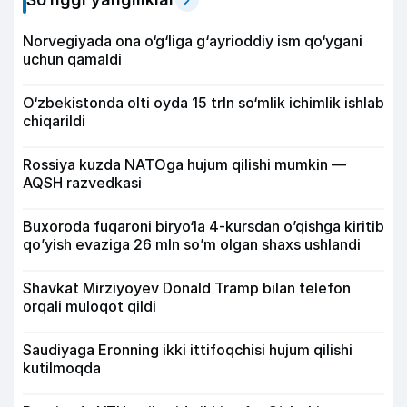
Norvegiyada ona o‘g‘liga g‘ayrioddiy ism qo‘ygani
uchun qamaldi
O‘zbekistonda olti oyda 15 trln so‘mlik ichimlik ishlab
chiqarildi
Rossiya kuzda NATOga hujum qilishi mumkin —
AQSH razvedkasi
Buxoroda fuqaroni biryo‘la 4-kursdan o’qishga kiritib
qo’yish evaziga 26 mln so’m olgan shaxs ushlandi
Shavkat Mirziyoyev Donald Tramp bilan telefon
orqali muloqot qildi
Saudiyaga Eronning ikki ittifoqchisi hujum qilishi
kutilmoqda