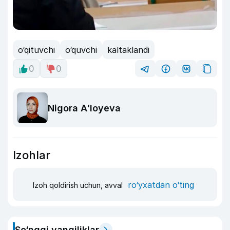
o‘qituvchi
o‘quvchi
kaltaklandi
0
0
Nigora A'loyeva
Izohlar
ro‘yxatdan o‘ting
Izoh qoldirish uchun, avval
So‘nggi yangiliklar