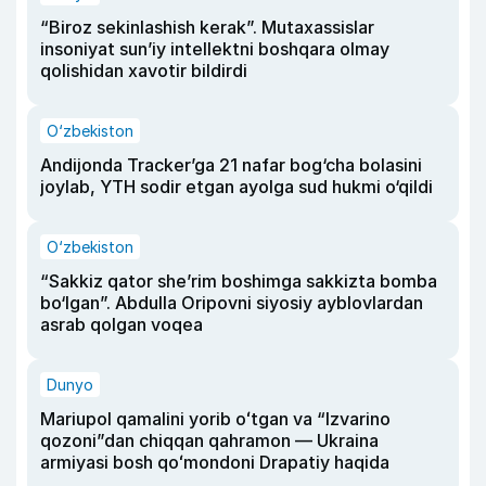
“Biroz sekinlashish kerak”. Mutaxassislar
insoniyat sun’iy intellektni boshqara olmay
qolishidan xavotir bildirdi
O‘zbekiston
Andijonda Tracker’ga 21 nafar bog‘cha bolasini
joylab, YTH sodir etgan ayolga sud hukmi o‘qildi
O‘zbekiston
“Sakkiz qator she’rim boshimga sakkizta bomba
bo‘lgan”. Abdulla Oripovni siyosiy ayblovlardan
asrab qolgan voqea
Dunyo
Mariupol qamalini yorib oʻtgan va “Izvarino
qozoni”dan chiqqan qahramon — Ukraina
armiyasi bosh qoʻmondoni Drapatiy haqida