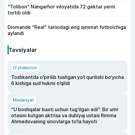
“Tolibon” Nangarhor viloyatida 72 gektar yerni
tortib oldi
Diomande “Real” tarixidagi eng qimmat futbolchiga
aylandi
Tavsiyalar
O‘zbekiston
Toshkentda o‘pirilib tushgan yo‘l qurilishi bo‘yicha
6 kishiga sud hukmi o‘qildi
Madaniyat
“U boshqalar baxti uchun tug‘ilgan edi”. Bir umr
otasini kutgan aktrisa va dublyaj ustasi Rimma
Ahmedovaning sinovlarga to‘la hayoti