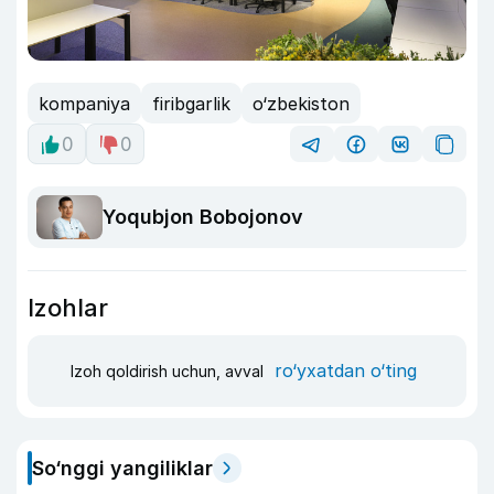
kompaniya
firibgarlik
o‘zbekiston
0
0
Yoqubjon Bobojonov
Izohlar
ro‘yxatdan o‘ting
Izoh qoldirish uchun, avval
So‘nggi yangiliklar