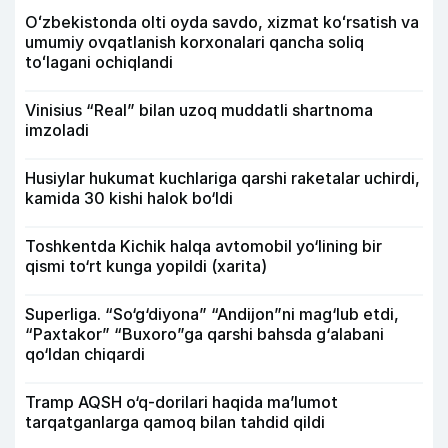
Oʻzbekistonda olti oyda savdo, xizmat koʻrsatish va
umumiy ovqatlanish korxonalari qancha soliq
toʻlagani ochiqlandi
Vinisius “Real” bilan uzoq muddatli shartnoma
imzoladi
Husiylar hukumat kuchlariga qarshi raketalar uchirdi,
kamida 30 kishi halok bo‘ldi
Toshkentda Kichik halqa avtomobil yo‘lining bir
qismi to‘rt kunga yopildi (xarita)
Superliga. “So‘g‘diyona” “Andijon”ni mag‘lub etdi,
“Paxtakor” “Buxoro”ga qarshi bahsda g‘alabani
qo‘ldan chiqardi
Tramp AQSH o‘q-dorilari haqida ma’lumot
tarqatganlarga qamoq bilan tahdid qildi