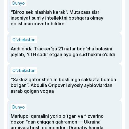
Dunyo
“Biroz sekinlashish kerak”. Mutaxassislar
insoniyat sun’iy intellektni boshqara olmay
qolishidan xavotir bildirdi
O‘zbekiston
Andijonda Tracker’ga 21 nafar bog‘cha bolasini
joylab, YTH sodir etgan ayolga sud hukmi o‘qildi
O‘zbekiston
“Sakkiz qator she’rim boshimga sakkizta bomba
bo‘lgan”. Abdulla Oripovni siyosiy ayblovlardan
asrab qolgan voqea
Dunyo
Mariupol qamalini yorib oʻtgan va “Izvarino
qozoni”dan chiqqan qahramon — Ukraina
armiyasi bosh qoʻmondoni Drapatiy haqida