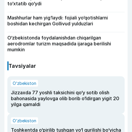
to‘xtatib qo‘ydi
Mashhurlar ham yig‘laydi: fojiali yo‘qotishlarni
boshidan kechirgan Gollivud yulduzlari
O‘zbekistonda foydalanishdan chiqarilgan
aerodromlar turizm maqsadida ijaraga berilishi
mumkin
Tavsiyalar
O‘zbekiston
Jizzaxda 77 yoshli taksichini qo‘y sotib olish
bahonasida yaylovga olib borib o‘ldirgan yigit 20
yilga qamaldi
O‘zbekiston
Toshkentda o‘pirilib tushgan yo‘l qurilishi bo‘yicha