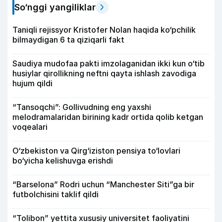
So‘nggi yangiliklar
Taniqli rejissyor Kristofer Nolan haqida ko‘pchilik
bilmaydigan 6 ta qiziqarli fakt
Saudiya mudofaa pakti imzolaganidan ikki kun o‘tib
husiylar qirollikning neftni qayta ishlash zavodiga
hujum qildi
“Tansoqchi”: Gollivudning eng yaxshi
melodramalaridan birining kadr ortida qolib ketgan
voqealari
O‘zbekiston va Qirg‘iziston pensiya to‘lovlari
bo‘yicha kelishuvga erishdi
“Barselona” Rodri uchun “Manchester Siti”ga bir
futbolchisini taklif qildi
“Tolibon” yettita xususiy universitet faoliyatini