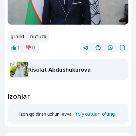
grand
nufuzli
1
0
Risolat Abdushukurova
Izohlar
ro‘yxatdan o‘ting
Izoh qoldirish uchun, avval