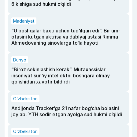
6 kishiga sud hukmi o‘qildi
Madaniyat
“U boshqalar baxti uchun tug‘ilgan edi”. Bir umr
otasini kutgan aktrisa va dublyaj ustasi Rimma
Ahmedovaning sinovlarga to‘la hayoti
Dunyo
“Biroz sekinlashish kerak”. Mutaxassislar
insoniyat sun’iy intellektni boshqara olmay
qolishidan xavotir bildirdi
O‘zbekiston
Andijonda Tracker’ga 21 nafar bog‘cha bolasini
joylab, YTH sodir etgan ayolga sud hukmi o‘qildi
O‘zbekiston