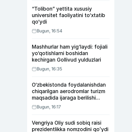
“Tolibon” yettita xususiy
universitet faoliyatini to‘xtatib
qo‘ydi
Bugun, 16:54
Mashhurlar ham yig‘laydi: fojiali
yo‘qotishlarni boshidan
kechirgan Gollivud yulduzlari
Bugun, 16:35
O‘zbekistonda foydalanishdan
chiqarilgan aerodromlar turizm
maqsadida ijaraga berilishi
mumkin
Bugun, 16:17
Vengriya Oliy sudi sobiq raisi
prezidentlikka nomzodini qoʻydi