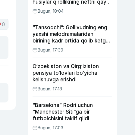
husiylar qirollikning neftni qayta
ishlash zavodiga hujum qildi
Bugun, 18:04
0
“Tansoqchi”: Gollivudning eng
yaxshi melodramalaridan
birining kadr ortida qolib ketgan
voqealari
Bugun, 17:39
O‘zbekiston va Qirg‘iziston
pensiya to‘lovlari bo‘yicha
kelishuvga erishdi
Bugun, 17:18
“Barselona” Rodri uchun
“Manchester Siti”ga bir
futbolchisini taklif qildi
Bugun, 17:03