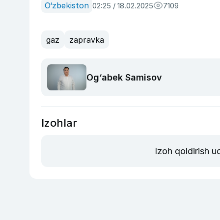
O‘zbekiston
02:25 / 18.02.2025
7109
gaz
zapravka
Og‘abek Samisov
Izohlar
Izoh qoldirish 