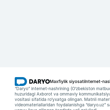
Maxfiylik siyosati
Internet-nas
“Daryo” internet-nashrining (O‘zbekiston matbuo
huzuridagi Axborot va ommaviy kommunikatsiyal
vositasi sifatida ro‘yxatga olingan. Matnli materi
videomateriallaridan foydalanishga “daryo.uz” sa