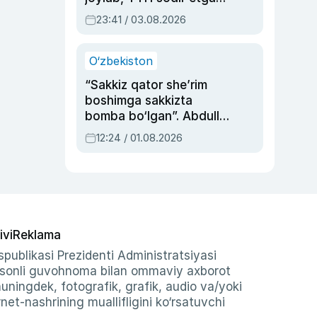
ayolga sud hukmi o‘qildi
23:41 / 03.08.2026
O‘zbekiston
“Sakkiz qator she’rim
boshimga sakkizta
bomba bo‘lgan”. Abdulla
Oripovni siyosiy
12:24 / 01.08.2026
ayblovlardan asrab
qolgan voqea
ivi
Reklama
publikasi Prezidenti Administratsiyasi
-sonli guvohnoma bilan ommaviy axborot
shuningdek, fotografik, grafik, audio va/yoki
et-nashrining muallifligini ko‘rsatuvchi