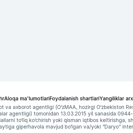
hr
Aloqa ma'lumotlari
Foydalanish shartlari
Yangiliklar arx
t va axborot agentligi (O‘zMAA, hozirgi O‘zbekiston Res
ar agentligi) tomonidan 13.03.2015 yil sanasida 0944
allarni to‘liq ko‘chirish yoki qisman iqtibos keltirishga, 
ytiga giperhavola mavjud bo‘lgan va/yoki “Daryo” intern