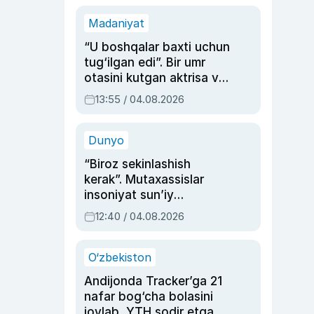
Madaniyat
“U boshqalar baxti uchun
tug‘ilgan edi”. Bir umr
otasini kutgan aktrisa va
dublyaj ustasi Rimma
13:55 / 04.08.2026
Ahmedovaning
sinovlarga to‘la hayoti
Dunyo
“Biroz sekinlashish
kerak”. Mutaxassislar
insoniyat sun’iy
intellektni boshqara
12:40 / 04.08.2026
olmay qolishidan xavotir
bildirdi
O‘zbekiston
Andijonda Tracker’ga 21
nafar bog‘cha bolasini
joylab, YTH sodir etgan