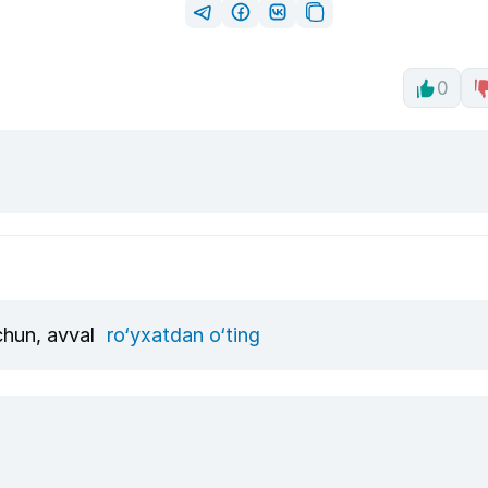
0
uchun, avval
ro‘yxatdan o‘ting