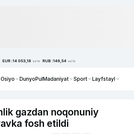
EUR :
RUB :
14 053,18
146,54
so'm
so'm
 Osiyo
Dunyo
Pul
Madaniyat
Sport
Layfstayl
mlik gazdan noqonuniy
vka fosh etildi