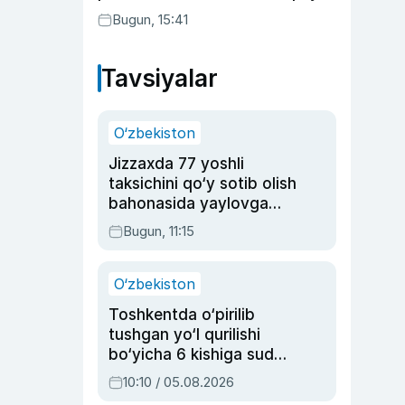
Bugun, 15:41
Tavsiyalar
O‘zbekiston
Jizzaxda 77 yoshli
taksichini qo‘y sotib olish
bahonasida yaylovga
olib borib o‘ldirgan yigit
Bugun, 11:15
20 yilga qamaldi
O‘zbekiston
Toshkentda o‘pirilib
tushgan yo‘l qurilishi
bo‘yicha 6 kishiga sud
hukmi o‘qildi
10:10 / 05.08.2026