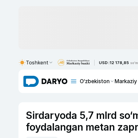
Toshkent
USD :
12 178,85
so'm
O‘zbekiston
Markaziy
Sirdaryoda 5,7 mlrd so‘
foydalangan metan zapra