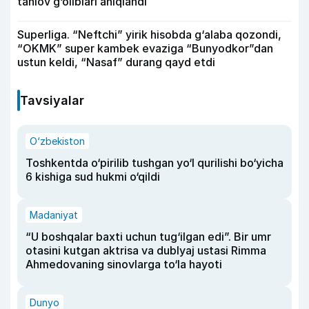
tanlov g‘oliblari aniqlandi
Superliga. “Neftchi” yirik hisobda g‘alaba qozondi,
“OKMK” super kambek evaziga “Bunyodkor”dan
ustun keldi, “Nasaf” durang qayd etdi
Tavsiyalar
O‘zbekiston
Toshkentda o‘pirilib tushgan yo‘l qurilishi bo‘yicha
6 kishiga sud hukmi o‘qildi
Madaniyat
“U boshqalar baxti uchun tug‘ilgan edi”. Bir umr
otasini kutgan aktrisa va dublyaj ustasi Rimma
Ahmedovaning sinovlarga to‘la hayoti
Dunyo