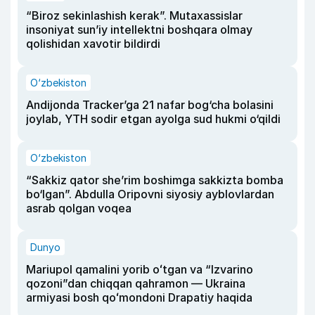
“Biroz sekinlashish kerak”. Mutaxassislar
insoniyat sun’iy intellektni boshqara olmay
qolishidan xavotir bildirdi
O‘zbekiston
Andijonda Tracker’ga 21 nafar bog‘cha bolasini
joylab, YTH sodir etgan ayolga sud hukmi o‘qildi
O‘zbekiston
“Sakkiz qator she’rim boshimga sakkizta bomba
bo‘lgan”. Abdulla Oripovni siyosiy ayblovlardan
asrab qolgan voqea
Dunyo
Mariupol qamalini yorib oʻtgan va “Izvarino
qozoni”dan chiqqan qahramon — Ukraina
armiyasi bosh qoʻmondoni Drapatiy haqida