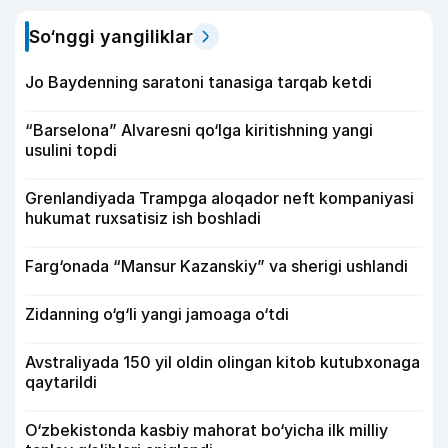
So‘nggi yangiliklar
Jo Baydenning saratoni tanasiga tarqab ketdi
“Barselona” Alvaresni qo‘lga kiritishning yangi
usulini topdi
Grenlandiyada Trampga aloqador neft kompaniyasi
hukumat ruxsatisiz ish boshladi
Farg‘onada “Mansur Kazanskiy” va sherigi ushlandi
Zidanning o‘g‘li yangi jamoaga o‘tdi
Avstraliyada 150 yil oldin olingan kitob kutubxonaga
qaytarildi
O‘zbekistonda kasbiy mahorat bo‘yicha ilk milliy