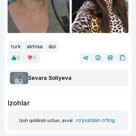
turk
aktrisa
dizi
0
0
Sevara Soliyeva
Izohlar
ro‘yxatdan o‘ting
Izoh qoldirish uchun, avval