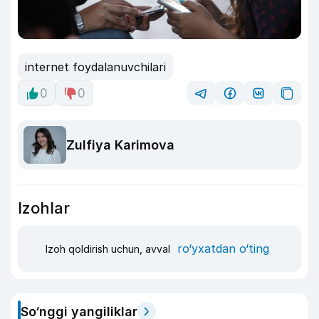
internet foydalanuvchilari
0
0
Zulfiya Karimova
Izohlar
ro‘yxatdan o‘ting
Izoh qoldirish uchun, avval
So‘nggi yangiliklar