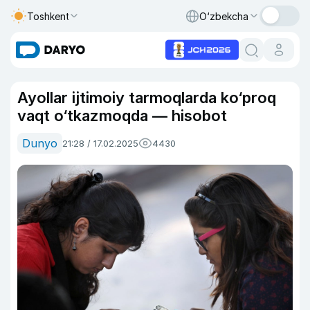
Toshkent
O‘zbekcha
Ayollar ijtimoiy tarmoqlarda ko‘proq
vaqt o‘tkazmoqda — hisobot
Dunyo
21:28 / 17.02.2025
4430