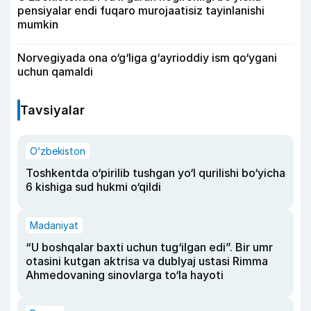
pensiyalar endi fuqaro murojaatisiz tayinlanishi
mumkin
Norvegiyada ona o‘g‘liga g‘ayrioddiy ism qo‘ygani
uchun qamaldi
Tavsiyalar
O‘zbekiston
Toshkentda o‘pirilib tushgan yo‘l qurilishi bo‘yicha
6 kishiga sud hukmi o‘qildi
Madaniyat
“U boshqalar baxti uchun tug‘ilgan edi”. Bir umr
otasini kutgan aktrisa va dublyaj ustasi Rimma
Ahmedovaning sinovlarga to‘la hayoti