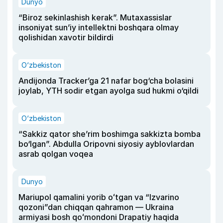
Dunyo
“Biroz sekinlashish kerak”. Mutaxassislar
insoniyat sun’iy intellektni boshqara olmay
qolishidan xavotir bildirdi
O‘zbekiston
Andijonda Tracker’ga 21 nafar bog‘cha bolasini
joylab, YTH sodir etgan ayolga sud hukmi o‘qildi
O‘zbekiston
“Sakkiz qator she’rim boshimga sakkizta bomba
bo‘lgan”. Abdulla Oripovni siyosiy ayblovlardan
asrab qolgan voqea
Dunyo
Mariupol qamalini yorib oʻtgan va “Izvarino
qozoni”dan chiqqan qahramon — Ukraina
armiyasi bosh qoʻmondoni Drapatiy haqida