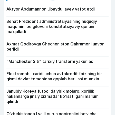
Aktyor Abdu­mannon Ubaydullayev vafot etdi
Senat Prezident administratsiyasining huquqiy
maqomini belgilovchi konstitutsiyaviy qonunni
ma’qulladi
Axmat Qodirovga Checheniston Qahramoni unvoni
berildi
“Manchester Siti” tarixiy transferni yakunladi
Elektromobil xaridi uchun avtokredit foizining bir
qismi davlat tomonidan qoplab berilishi mumkin
Janubiy Koreya futbolida yirik mojaro: xorijlik
hakamlarga jinsiy xizmatlar ko‘rsatilgani ma’lum
qilindi
O‘zbekistonda I va II guruh nogironligi bo‘yicha