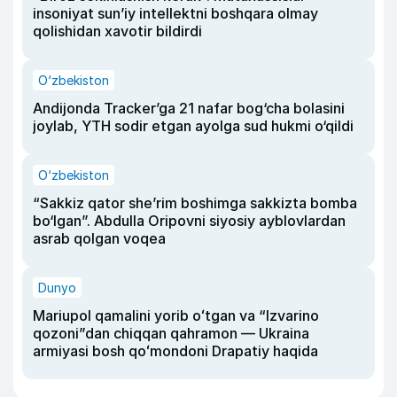
insoniyat sun’iy intellektni boshqara olmay
qolishidan xavotir bildirdi
O‘zbekiston
Andijonda Tracker’ga 21 nafar bog‘cha bolasini
joylab, YTH sodir etgan ayolga sud hukmi o‘qildi
O‘zbekiston
“Sakkiz qator she’rim boshimga sakkizta bomba
bo‘lgan”. Abdulla Oripovni siyosiy ayblovlardan
asrab qolgan voqea
Dunyo
Mariupol qamalini yorib oʻtgan va “Izvarino
qozoni”dan chiqqan qahramon — Ukraina
armiyasi bosh qoʻmondoni Drapatiy haqida