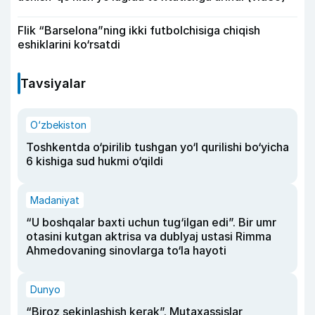
Flik “Barselona”ning ikki futbolchisiga chiqish
eshiklarini ko‘rsatdi
Tavsiyalar
O‘zbekiston
Toshkentda o‘pirilib tushgan yo‘l qurilishi bo‘yicha
6 kishiga sud hukmi o‘qildi
Madaniyat
“U boshqalar baxti uchun tug‘ilgan edi”. Bir umr
otasini kutgan aktrisa va dublyaj ustasi Rimma
Ahmedovaning sinovlarga to‘la hayoti
Dunyo
“Biroz sekinlashish kerak”. Mutaxassislar