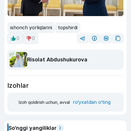
ishonch yorliqlarini
topshirdi
0
0
Risolat Abdushukurova
Izohlar
ro‘yxatdan o‘ting
Izoh qoldirish uchun, avval
So‘nggi yangiliklar