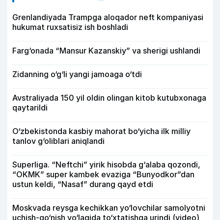
Grenlandiyada Trampga aloqador neft kompaniyasi
hukumat ruxsatisiz ish boshladi
Farg‘onada “Mansur Kazanskiy” va sherigi ushlandi
Zidanning o‘g‘li yangi jamoaga o‘tdi
Avstraliyada 150 yil oldin olingan kitob kutubxonaga
qaytarildi
O‘zbekistonda kasbiy mahorat bo‘yicha ilk milliy
tanlov g‘oliblari aniqlandi
Superliga. “Neftchi” yirik hisobda g‘alaba qozondi,
“OKMK” super kambek evaziga “Bunyodkor”dan
ustun keldi, “Nasaf” durang qayd etdi
Moskvada reysga kechikkan yo‘lovchilar samolyotni
uchish-qo‘nish yo‘lagida to‘xtatishga urindi (video)