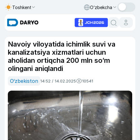
Toshkent
O‘zbekcha
Navoiy viloyatida ichimlik suvi va
kanalizatsiya xizmatlari uchun
aholidan ortiqcha 200 mln so‘m
olingani aniqlandi
O‘zbekiston
14:52 / 14.02.2025
10541