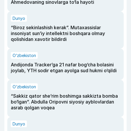
Ahmedovaning sinovlarga to‘la hayoti
Dunyo
“Biroz sekinlashish kerak”. Mutaxassislar
insoniyat sun’iy intellektni boshqara olmay
qolishidan xavotir bildirdi
O‘zbekiston
Andijonda Tracker’ga 21 nafar bog‘cha bolasini
joylab, YTH sodir etgan ayolga sud hukmi o‘qildi
O‘zbekiston
“Sakkiz qator she’rim boshimga sakkizta bomba
bo‘lgan”. Abdulla Oripovni siyosiy ayblovlardan
asrab qolgan voqea
Dunyo