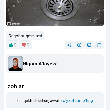
Raqobat qo‘mitasi
0
0
Nigora A'loyeva
Izohlar
ro‘yxatdan o‘ting
Izoh qoldirish uchun, avval