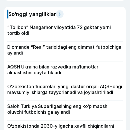
So‘nggi yangiliklar
“Tolibon” Nangarhor viloyatida 72 gektar yerni
tortib oldi
Diomande “Real” tarixidagi eng qimmat futbolchiga
aylandi
AQSH Ukraina bilan razvedka ma’lumotlari
almashishni qayta tikladi
O‘zbekiston fuqarolari yangi dastur orqali AQSHdagi
mavsumiy ishlarga tayyorlanadi va joylashtiriladi
Saloh Turkiya Superligasining eng ko‘p maosh
oluvchi futbolchisiga aylandi
O‘zbekistonda 2030-yilgacha xavfli chiqindilarni