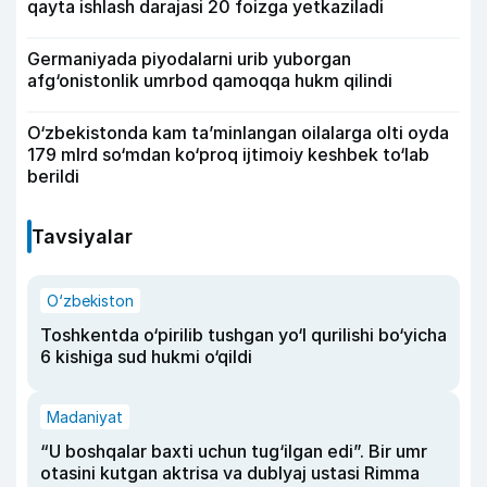
qayta ishlash darajasi 20 foizga yetkaziladi
Germaniyada piyodalarni urib yuborgan
afg‘onistonlik umrbod qamoqqa hukm qilindi
O‘zbekistonda kam ta’minlangan oilalarga olti oyda
179 mlrd so‘mdan ko‘proq ijtimoiy keshbek to‘lab
berildi
Tavsiyalar
O‘zbekiston
Toshkentda o‘pirilib tushgan yo‘l qurilishi bo‘yicha
6 kishiga sud hukmi o‘qildi
Madaniyat
“U boshqalar baxti uchun tug‘ilgan edi”. Bir umr
otasini kutgan aktrisa va dublyaj ustasi Rimma