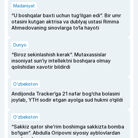
Madaniyat
“U boshqalar baxti uchun tug‘ilgan edi”. Bir umr
otasini kutgan aktrisa va dublyaj ustasi Rimma
Ahmedovaning sinovlarga to‘la hayoti
Dunyo
“Biroz sekinlashish kerak”. Mutaxassislar
insoniyat sun’iy intellektni boshqara olmay
qolishidan xavotir bildirdi
O‘zbekiston
Andijonda Tracker’ga 21 nafar bog‘cha bolasini
joylab, YTH sodir etgan ayolga sud hukmi o‘qildi
O‘zbekiston
“Sakkiz qator she’rim boshimga sakkizta bomba
bo‘lgan”. Abdulla Oripovni siyosiy ayblovlardan