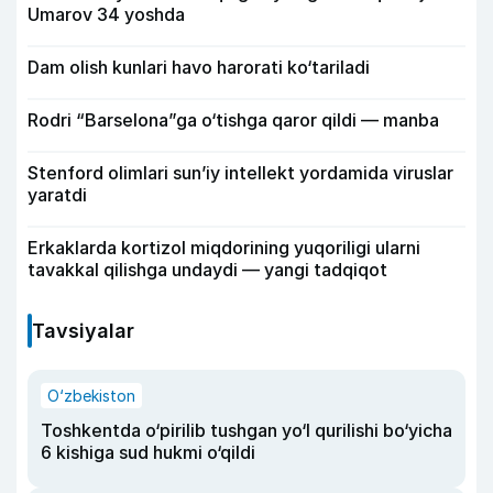
Umarov 34 yoshda
Dam olish kunlari havo harorati ko‘tariladi
Rodri “Barselona”ga o‘tishga qaror qildi — manba
Stenford olimlari sun’iy intellekt yordamida viruslar
yaratdi
Erkaklarda kortizol miqdorining yuqoriligi ularni
tavakkal qilishga undaydi — yangi tadqiqot
Tavsiyalar
O‘zbekiston
Toshkentda o‘pirilib tushgan yo‘l qurilishi bo‘yicha
6 kishiga sud hukmi o‘qildi