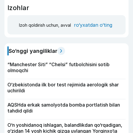
Izohlar
ro‘yxatdan o‘ting
Izoh qoldirish uchun, avval
So‘nggi yangiliklar
“Manchester Siti” “Chelsi” futbolchisini sotib
olmoqchi
O‘zbekistonda ilk bor test rejimida aerologik shar
uchirildi
AQSHda erkak samolyotda bomba portlatish bilan
tahdid qildi
O‘n yoshidanoq ishlagan, balandlikdan qo‘rqadigan,
o‘zidan 14 yosh kichik qizga uylangan Yorqinxo‘ja