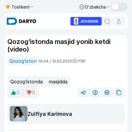
Toshkent
O‘zbekcha
Qozog‘istonda masjid yonib ketdi
(video)
Qozog‘iston
19:34 / 10.02.2025
7191
Qozog‘istonda
masjidda
0
0
Zulfiya Karimova