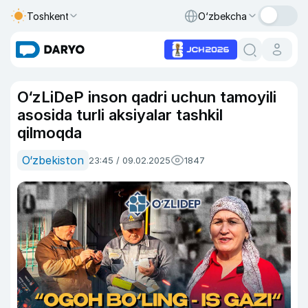
Toshkent
O‘zbekcha
O‘zLiDeP inson qadri uchun tamoyili
asosida turli aksiyalar tashkil
qilmoqda
O‘zbekiston
23:45 / 09.02.2025
1847