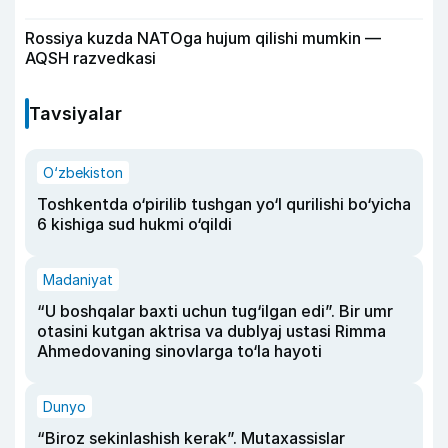
Rossiya kuzda NATOga hujum qilishi mumkin —
AQSH razvedkasi
Tavsiyalar
O‘zbekiston
Toshkentda o‘pirilib tushgan yo‘l qurilishi bo‘yicha
6 kishiga sud hukmi o‘qildi
Madaniyat
“U boshqalar baxti uchun tug‘ilgan edi”. Bir umr
otasini kutgan aktrisa va dublyaj ustasi Rimma
Ahmedovaning sinovlarga to‘la hayoti
Dunyo
“Biroz sekinlashish kerak”. Mutaxassislar