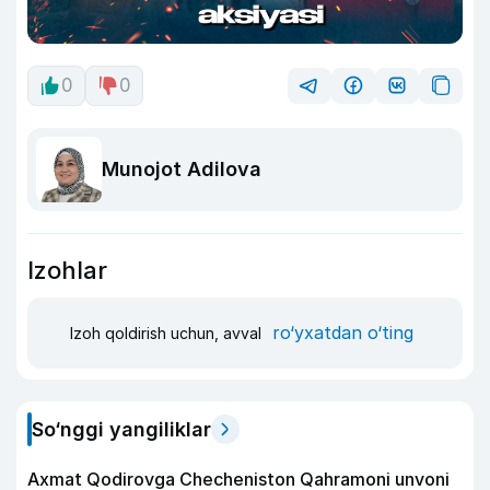
0
0
Munojot Adilova
Izohlar
ro‘yxatdan o‘ting
Izoh qoldirish uchun, avval
So‘nggi yangiliklar
Axmat Qodirovga Checheniston Qahramoni unvoni