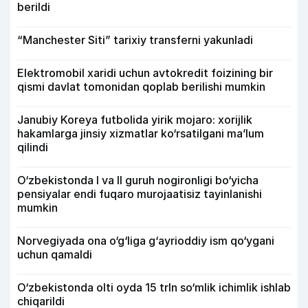
berildi
“Manchester Siti” tarixiy transferni yakunladi
Elektromobil xaridi uchun avtokredit foizining bir
qismi davlat tomonidan qoplab berilishi mumkin
Janubiy Koreya futbolida yirik mojaro: xorijlik
hakamlarga jinsiy xizmatlar ko‘rsatilgani ma’lum
qilindi
O‘zbekistonda I va II guruh nogironligi bo‘yicha
pensiyalar endi fuqaro murojaatisiz tayinlanishi
mumkin
Norvegiyada ona o‘g‘liga g‘ayrioddiy ism qo‘ygani
uchun qamaldi
O‘zbekistonda olti oyda 15 trln so‘mlik ichimlik ishlab
chiqarildi