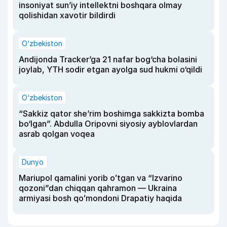
insoniyat sun’iy intellektni boshqara olmay
qolishidan xavotir bildirdi
O‘zbekiston
Andijonda Tracker’ga 21 nafar bog‘cha bolasini
joylab, YTH sodir etgan ayolga sud hukmi o‘qildi
O‘zbekiston
“Sakkiz qator she’rim boshimga sakkizta bomba
bo‘lgan”. Abdulla Oripovni siyosiy ayblovlardan
asrab qolgan voqea
Dunyo
Mariupol qamalini yorib oʻtgan va “Izvarino
qozoni”dan chiqqan qahramon — Ukraina
armiyasi bosh qoʻmondoni Drapatiy haqida