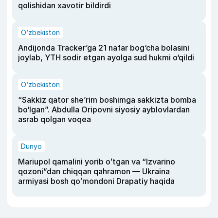
qolishidan xavotir bildirdi
O‘zbekiston
Andijonda Tracker’ga 21 nafar bog‘cha bolasini
joylab, YTH sodir etgan ayolga sud hukmi o‘qildi
O‘zbekiston
“Sakkiz qator she’rim boshimga sakkizta bomba
bo‘lgan”. Abdulla Oripovni siyosiy ayblovlardan
asrab qolgan voqea
Dunyo
Mariupol qamalini yorib oʻtgan va “Izvarino
qozoni”dan chiqqan qahramon — Ukraina
armiyasi bosh qoʻmondoni Drapatiy haqida