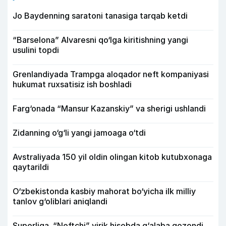
Jo Baydenning saratoni tanasiga tarqab ketdi
“Barselona” Alvaresni qo‘lga kiritishning yangi
usulini topdi
Grenlandiyada Trampga aloqador neft kompaniyasi
hukumat ruxsatisiz ish boshladi
Farg‘onada “Mansur Kazanskiy” va sherigi ushlandi
Zidanning o‘g‘li yangi jamoaga o‘tdi
Avstraliyada 150 yil oldin olingan kitob kutubxonaga
qaytarildi
O‘zbekistonda kasbiy mahorat bo‘yicha ilk milliy
tanlov g‘oliblari aniqlandi
Superliga. “Neftchi” yirik hisobda g‘alaba qozondi,