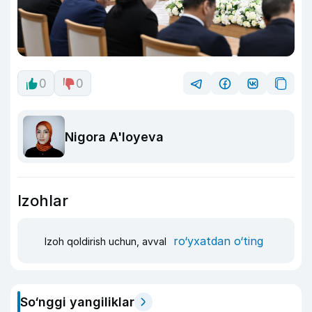
0
0
Nigora A'loyeva
Izohlar
ro‘yxatdan o‘ting
Izoh qoldirish uchun, avval
So‘nggi yangiliklar