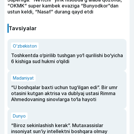
“OKMK” super kambek evaziga “Bunyodkor”dan
ustun keldi, “Nasaf” durang qayd etdi
Tavsiyalar
O‘zbekiston
Toshkentda o‘pirilib tushgan yo‘l qurilishi bo‘yicha
6 kishiga sud hukmi o‘qildi
Madaniyat
“U boshqalar baxti uchun tug‘ilgan edi”. Bir umr
otasini kutgan aktrisa va dublyaj ustasi Rimma
Ahmedovaning sinovlarga to‘la hayoti
Dunyo
“Biroz sekinlashish kerak”. Mutaxassislar
insoniyat sun’iy intellektni boshqara olmay