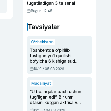
tugatiladigan 3 ta serial
Bugun, 12:45
Tavsiyalar
O‘zbekiston
Toshkentda o‘pirilib
tushgan yo‘l qurilishi
bo‘yicha 6 kishiga sud
hukmi o‘qildi
10:10 / 05.08.2026
Madaniyat
“U boshqalar baxti uchun
tug‘ilgan edi”. Bir umr
otasini kutgan aktrisa va
dublyaj ustasi Rimma
13:55 / 04.08.2026