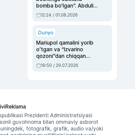
bomba bo‘lgan”. Abdulla
Oripovni siyosiy
12:24 / 01.08.2026
ayblovlardan asrab
qolgan voqea
Dunyo
Mariupol qamalini yorib
oʻtgan va “Izvarino
qozoni”dan chiqqan
qahramon — Ukraina
19:50 / 29.07.2026
armiyasi bosh
qoʻmondoni Drapatiy
haqida
ivi
Reklama
publikasi Prezidenti Administratsiyasi
-sonli guvohnoma bilan ommaviy axborot
shuningdek, fotografik, grafik, audio va/yoki