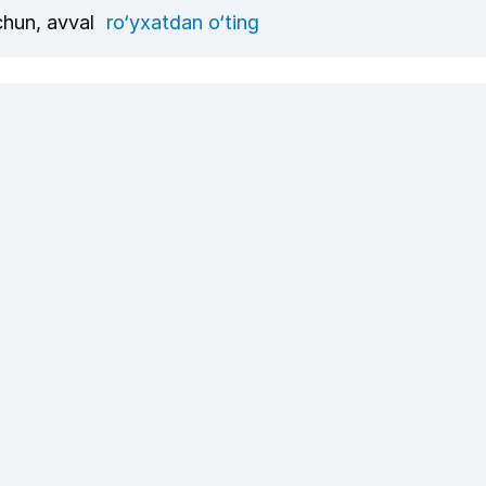
uchun, avval
ro‘yxatdan o‘ting