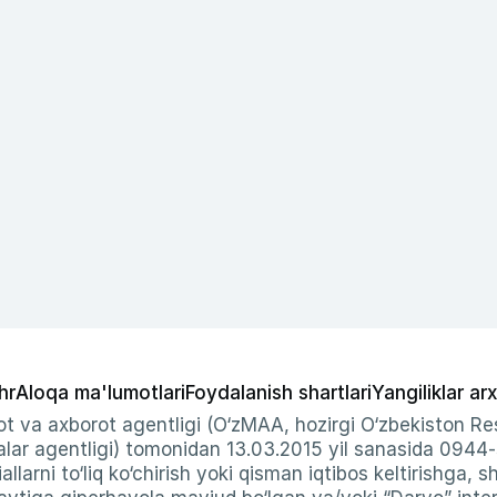
hr
Aloqa ma'lumotlari
Foydalanish shartlari
Yangiliklar arx
t va axborot agentligi (O‘zMAA, hozirgi O‘zbekiston Res
ar agentligi) tomonidan 13.03.2015 yil sanasida 0944
allarni to‘liq ko‘chirish yoki qisman iqtibos keltirishga, 