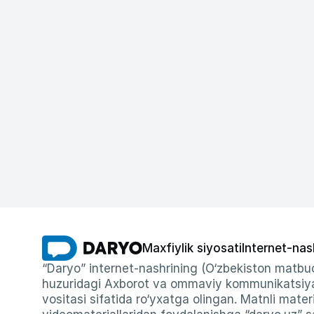
Maxfiylik siyosati
Internet-nas
“Daryo” internet-nashrining (O‘zbekiston matbuo
huzuridagi Axborot va ommaviy kommunikatsiyal
vositasi sifatida ro‘yxatga olingan. Matnli materi