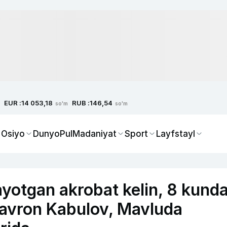
EUR :
RUB :
14 053,18
146,54
so'm
so'm
 Osiyo
Dunyo
Pul
Madaniyat
Sport
Layfstayl
yotgan akrobat kelin, 8 kund
Davron Kabulov, Mavluda