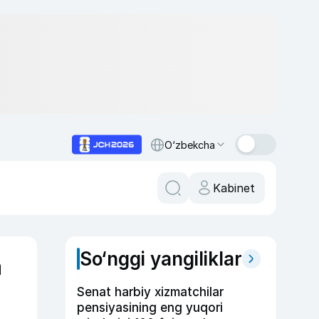
O‘zbekcha
Kabinet
So‘nggi yangiliklar
a
Senat harbiy xizmatchilar
pensiyasining eng yuqori