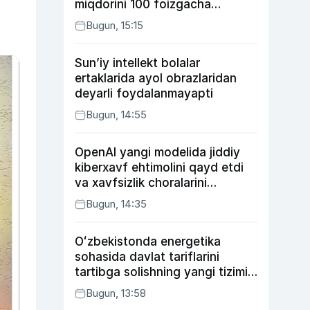
miqdorini 100 foizgacha
oshirishni nazarda tutuvchi
Bugun, 15:15
qonunni ma’qulladi
Sun’iy intellekt bolalar
ertaklarida ayol obrazlaridan
deyarli foydalanmayapti
Bugun, 14:55
OpenAI yangi modelida jiddiy
kiberxavf ehtimolini qayd etdi
va xavfsizlik choralarini
kuchaytirdi
Bugun, 14:35
Oʻzbekistonda energetika
sohasida davlat tariflarini
tartibga solishning yangi tizimi
joriy etildi
Bugun, 13:58