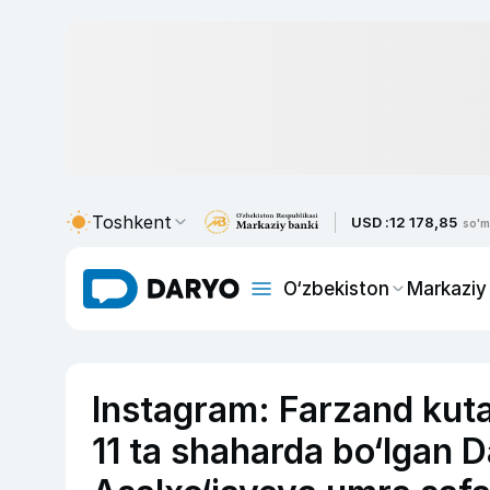
Toshkent
USD :
12 178,85
so'm
O‘zbekiston
Markaziy
Instagram: Farzand kuta
11 ta shaharda bo‘lgan 