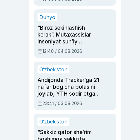
Ahmedovaning
sinovlarga to‘la hayoti
Dunyo
“Biroz sekinlashish
kerak”. Mutaxassislar
insoniyat sun’iy
intellektni boshqara
12:40 / 04.08.2026
olmay qolishidan xavotir
bildirdi
O‘zbekiston
Andijonda Tracker’ga 21
nafar bog‘cha bolasini
joylab, YTH sodir etgan
ayolga sud hukmi o‘qildi
23:41 / 03.08.2026
O‘zbekiston
“Sakkiz qator she’rim
boshimga sakkizta