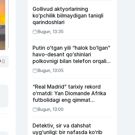
Gollivud aktyorlarining
ko‘pchilik bilmaydigan taniqli
qarindoshlari
Bugun, 13:35
Putin o‘tgan yili “halok bo‘lgan”
havo-desant qo‘shinlari
polkovnigi bilan telefon orqali
0
suhbatlashdi
Bugun, 13:05
“Real Madrid” tarixiy rekord
o‘rnatdi: Yan Diomande Afrika
futbolidagi eng qimmat
transferga aylandi
Bugun, 13:00
Detektiv, sir va dahshat
uyg‘unligi: bir nafasda ko‘rib