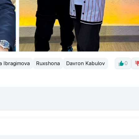
a Ibragimova
Ruxshona
Davron Kabulov
0