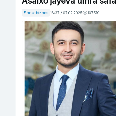
Asalxo‘jayeva umra saf
Shou-biznes
16:37 / 07.02.2025
107519