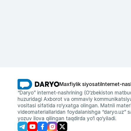
Maxfiylik siyosati
Internet-nas
“Daryo” internet-nashrining (O‘zbekiston matbuo
huzuridagi Axborot va ommaviy kommunikatsiyal
vositasi sifatida ro‘yxatga olingan. Matnli materi
videomateriallaridan foydalanishga “daryo.uz” sa
yozuv ilova qilingan taqdirda yo‘l qo‘yiladi.