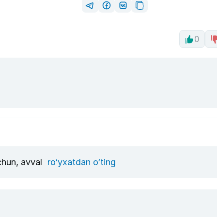
0
uchun, avval
ro‘yxatdan o‘ting