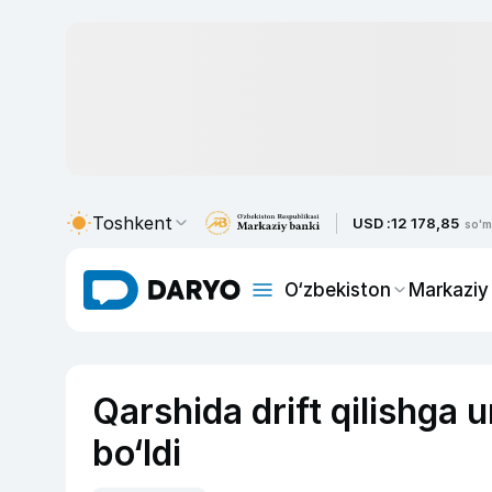
Toshkent
USD :
12 178,85
so'm
O‘zbekiston
Markaziy
Qarshida drift qilishga u
bo‘ldi