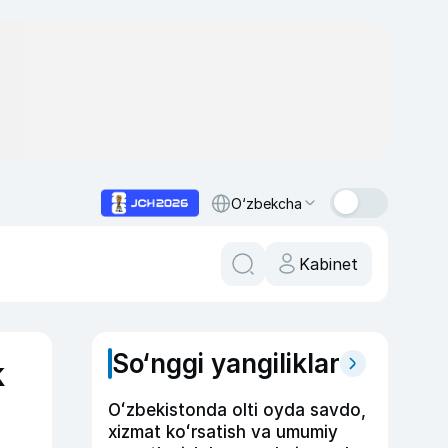
O‘zbekcha
Kabinet
So‘nggi yangiliklar
k
Oʻzbekistonda olti oyda savdo,
xizmat koʻrsatish va umumiy