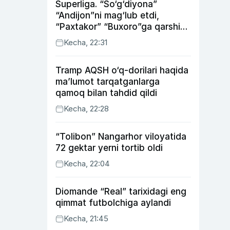
Superliga. “So‘g‘diyona”
“Andijon”ni mag‘lub etdi,
“Paxtakor” “Buxoro”ga qarshi
bahsda g‘alabani qo‘ldan
Kecha, 22:31
chiqardi
Tramp AQSH o‘q-dorilari haqida
ma’lumot tarqatganlarga
qamoq bilan tahdid qildi
Kecha, 22:28
“Tolibon” Nangarhor viloyatida
72 gektar yerni tortib oldi
Kecha, 22:04
Diomande “Real” tarixidagi eng
qimmat futbolchiga aylandi
Kecha, 21:45