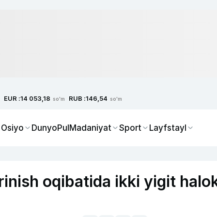
EUR :
RUB :
14 053,18
146,54
so'm
so'm
 Osiyo
Dunyo
Pul
Madaniyat
Sport
Layfstayl
rinish oqibatida ikki yigit halo