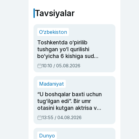
Tavsiyalar
O‘zbekiston
Toshkentda o‘pirilib
tushgan yo‘l qurilishi
bo‘yicha 6 kishiga sud
hukmi o‘qildi
10:10 / 05.08.2026
Madaniyat
“U boshqalar baxti uchun
tug‘ilgan edi”. Bir umr
otasini kutgan aktrisa va
dublyaj ustasi Rimma
13:55 / 04.08.2026
Ahmedovaning
sinovlarga to‘la hayoti
Dunyo