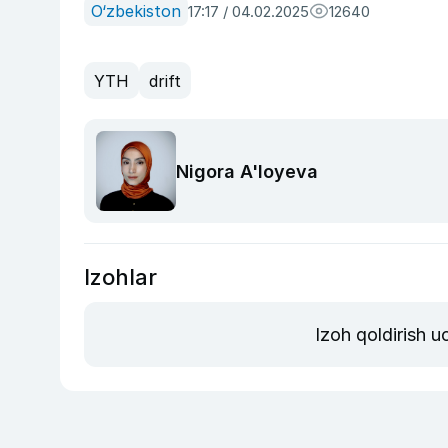
O‘zbekiston
17:17 / 04.02.2025
12640
YTH
drift
Nigora A'loyeva
Izohlar
Izoh qoldirish 