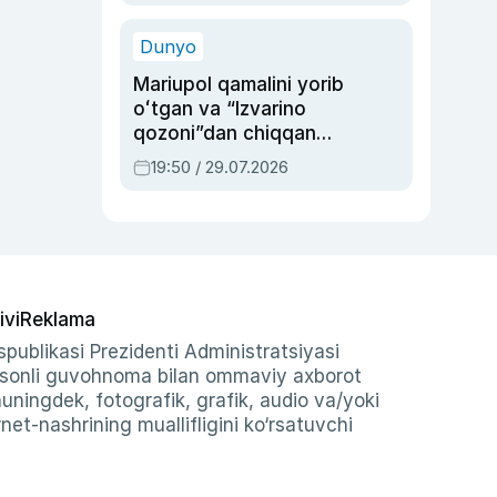
qolgan voqea
Dunyo
Mariupol qamalini yorib
oʻtgan va “Izvarino
qozoni”dan chiqqan
qahramon — Ukraina
19:50 / 29.07.2026
armiyasi bosh
qoʻmondoni Drapatiy
haqida
ivi
Reklama
publikasi Prezidenti Administratsiyasi
-sonli guvohnoma bilan ommaviy axborot
shuningdek, fotografik, grafik, audio va/yoki
et-nashrining muallifligini ko‘rsatuvchi