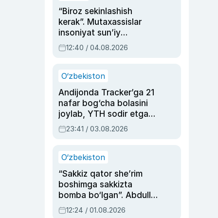
“Biroz sekinlashish
kerak”. Mutaxassislar
insoniyat sun’iy
intellektni boshqara
12:40 / 04.08.2026
olmay qolishidan xavotir
bildirdi
O‘zbekiston
Andijonda Tracker’ga 21
nafar bog‘cha bolasini
joylab, YTH sodir etgan
ayolga sud hukmi o‘qildi
23:41 / 03.08.2026
O‘zbekiston
“Sakkiz qator she’rim
boshimga sakkizta
bomba bo‘lgan”. Abdulla
Oripovni siyosiy
12:24 / 01.08.2026
ayblovlardan asrab