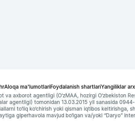
hr
Aloqa ma'lumotlari
Foydalanish shartlari
Yangiliklar arx
t va axborot agentligi (O‘zMAA, hozirgi O‘zbekiston Res
ar agentligi) tomonidan 13.03.2015 yil sanasida 0944
allarni to‘liq ko‘chirish yoki qisman iqtibos keltirishga, 
ytiga giperhavola mavjud bo‘lgan va/yoki “Daryo” intern