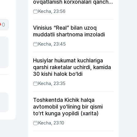
ovqatlanish korxonalari qancha
soliq toʻlagani ochiqlandi
Kecha, 23:56
0
Vinisius “Real” bilan uzoq
muddatli shartnoma imzoladi
Kecha, 23:45
Husiylar hukumat kuchlariga
qarshi raketalar uchirdi, kamida
30 kishi halok bo‘ldi
Kecha, 23:35
Toshkentda Kichik halqa
avtomobil yo‘lining bir qismi
to‘rt kunga yopildi (xarita)
Kecha, 23:10