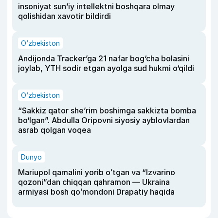
insoniyat sun’iy intellektni boshqara olmay
qolishidan xavotir bildirdi
O‘zbekiston
Andijonda Tracker’ga 21 nafar bog‘cha bolasini
joylab, YTH sodir etgan ayolga sud hukmi o‘qildi
O‘zbekiston
“Sakkiz qator she’rim boshimga sakkizta bomba
bo‘lgan”. Abdulla Oripovni siyosiy ayblovlardan
asrab qolgan voqea
Dunyo
Mariupol qamalini yorib oʻtgan va “Izvarino
qozoni”dan chiqqan qahramon — Ukraina
armiyasi bosh qoʻmondoni Drapatiy haqida