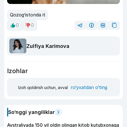
Qozog‘istonda it
0
0
Zulfiya Karimova
Izohlar
ro‘yxatdan o‘ting
Izoh qoldirish uchun, avval
So‘nggi yangiliklar
Avstraliyada 150 yil oldin olingan kitob kutubxonaga