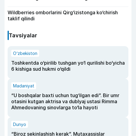
Wildberries omborlarini Qirg‘izistonga ko‘chirish
taklif qilindi
Tavsiyalar
O‘zbekiston
Toshkentda o‘pirilib tushgan yo‘l qurilishi bo‘yicha
6 kishiga sud hukmi o‘qildi
Madaniyat
“U boshqalar baxti uchun tug‘ilgan edi”. Bir umr
otasini kutgan aktrisa va dublyaj ustasi Rimma
Ahmedovaning sinovlarga to‘la hayoti
Dunyo
“Biroz sekinlashish kerak”. Mutaxassislar