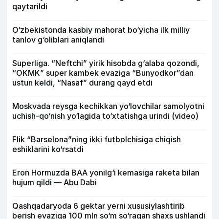
qaytarildi
O‘zbekistonda kasbiy mahorat bo‘yicha ilk milliy
tanlov g‘oliblari aniqlandi
Superliga. “Neftchi” yirik hisobda g‘alaba qozondi,
“OKMK” super kambek evaziga “Bunyodkor”dan
ustun keldi, “Nasaf” durang qayd etdi
Moskvada reysga kechikkan yo‘lovchilar samolyotni
uchish-qo‘nish yo‘lagida to‘xtatishga urindi (video)
Flik “Barselona”ning ikki futbolchisiga chiqish
eshiklarini ko‘rsatdi
Eron Hormuzda BAA yonilg‘i kemasiga raketa bilan
hujum qildi — Abu Dabi
Qashqadaryoda 6 gektar yerni xususiylashtirib
berish evaziga 100 mln so‘m so‘ragan shaxs ushlandi