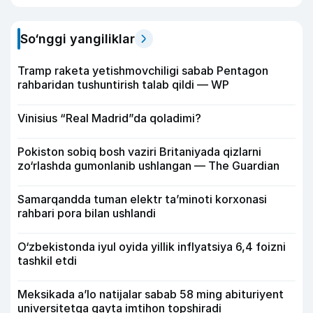
So‘nggi yangiliklar
Tramp raketa yetishmovchiligi sabab Pentagon
rahbaridan tushuntirish talab qildi — WP
Vinisius “Real Madrid”da qoladimi?
Pokiston sobiq bosh vaziri Britaniyada qizlarni
zo‘rlashda gumonlanib ushlangan — The Guardian
Samarqandda tuman elektr ta’minoti korxonasi
rahbari pora bilan ushlandi
O‘zbekistonda iyul oyida yillik inflyatsiya 6,4 foizni
tashkil etdi
Meksikada a’lo natijalar sabab 58 ming abituriyent
universitetga qayta imtihon topshiradi