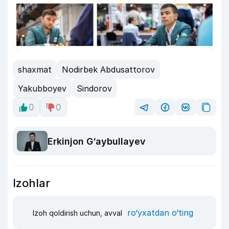
shaxmat
Nodirbek Abdusattorov
Yakubboyev
Sindorov
0
0
Erkinjon G‘aybullayev
Izohlar
ro‘yxatdan o‘ting
Izoh qoldirish uchun, avval