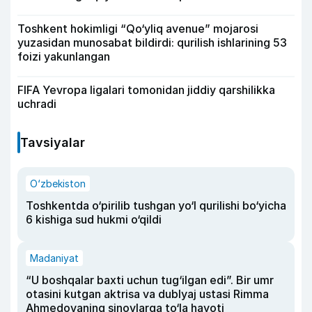
Toshkent hokimligi “Qo‘yliq avenue” mojarosi
yuzasidan munosabat bildirdi: qurilish ishlarining 53
foizi yakunlangan
FIFA Yevropa ligalari tomonidan jiddiy qarshilikka
uchradi
Tavsiyalar
O‘zbekiston
Toshkentda o‘pirilib tushgan yo‘l qurilishi bo‘yicha
6 kishiga sud hukmi o‘qildi
Madaniyat
“U boshqalar baxti uchun tug‘ilgan edi”. Bir umr
otasini kutgan aktrisa va dublyaj ustasi Rimma
Ahmedovaning sinovlarga to‘la hayoti