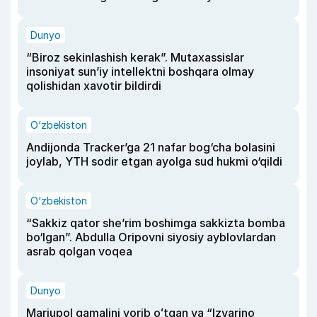
Dunyo
“Biroz sekinlashish kerak”. Mutaxassislar
insoniyat sun’iy intellektni boshqara olmay
qolishidan xavotir bildirdi
O‘zbekiston
Andijonda Tracker’ga 21 nafar bog‘cha bolasini
joylab, YTH sodir etgan ayolga sud hukmi o‘qildi
O‘zbekiston
“Sakkiz qator she’rim boshimga sakkizta bomba
bo‘lgan”. Abdulla Oripovni siyosiy ayblovlardan
asrab qolgan voqea
Dunyo
Mariupol qamalini yorib oʻtgan va “Izvarino