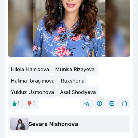
Hilola Hamidova
Munisa Rizayeva
Halima Ibragimova
Ruxshona
Yulduz Usmonova
Asal Shodiyeva
1
0
Sevara Nishonova