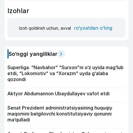
Izohlar
ro‘yxatdan o‘ting
Izoh qoldirish uchun, avval
So‘nggi yangiliklar
Superliga. “Navbahor” “Surxon”ni o‘z uyida mag‘lub
etdi, “Lokomotiv” va “Xorazm” uyda g‘alaba
qozondi
Aktyor Abdu­mannon Ubaydullayev vafot etdi
Senat Prezident administratsiyasining huquqiy
maqomini belgilovchi konstitutsiyaviy qonunni
ma’qulladi