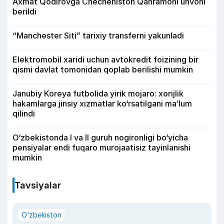
Axmat Qodirovga Checheniston Qahramoni unvoni
berildi
“Manchester Siti” tarixiy transferni yakunladi
Elektromobil xaridi uchun avtokredit foizining bir
qismi davlat tomonidan qoplab berilishi mumkin
Janubiy Koreya futbolida yirik mojaro: xorijlik
hakamlarga jinsiy xizmatlar ko‘rsatilgani ma’lum
qilindi
O‘zbekistonda I va II guruh nogironligi bo‘yicha
pensiyalar endi fuqaro murojaatisiz tayinlanishi
mumkin
Tavsiyalar
O‘zbekiston