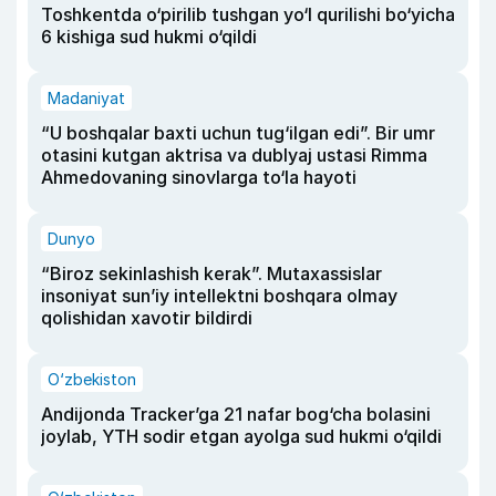
Toshkentda o‘pirilib tushgan yo‘l qurilishi bo‘yicha
6 kishiga sud hukmi o‘qildi
Madaniyat
“U boshqalar baxti uchun tug‘ilgan edi”. Bir umr
otasini kutgan aktrisa va dublyaj ustasi Rimma
Ahmedovaning sinovlarga to‘la hayoti
Dunyo
“Biroz sekinlashish kerak”. Mutaxassislar
insoniyat sun’iy intellektni boshqara olmay
qolishidan xavotir bildirdi
O‘zbekiston
Andijonda Tracker’ga 21 nafar bog‘cha bolasini
joylab, YTH sodir etgan ayolga sud hukmi o‘qildi