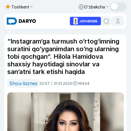
Toshkent
O‘zbekcha
“Instagram’ga turmush o‘rtog‘imning
suratini qo‘yganimdan so‘ng ularning
tobi qochgan”. Hilola Hamidova
shaxsiy hayotidagi sinovlar va
san’atni tark etishi haqida
Shou-biznes
22:57 / 31.01.2025
16434