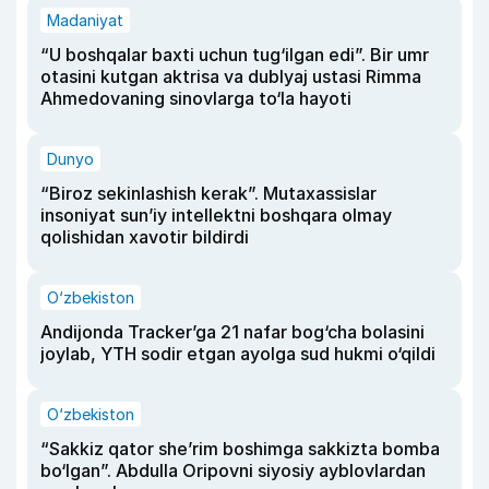
Madaniyat
“U boshqalar baxti uchun tug‘ilgan edi”. Bir umr
otasini kutgan aktrisa va dublyaj ustasi Rimma
Ahmedovaning sinovlarga to‘la hayoti
Dunyo
“Biroz sekinlashish kerak”. Mutaxassislar
insoniyat sun’iy intellektni boshqara olmay
qolishidan xavotir bildirdi
O‘zbekiston
Andijonda Tracker’ga 21 nafar bog‘cha bolasini
joylab, YTH sodir etgan ayolga sud hukmi o‘qildi
O‘zbekiston
“Sakkiz qator she’rim boshimga sakkizta bomba
bo‘lgan”. Abdulla Oripovni siyosiy ayblovlardan