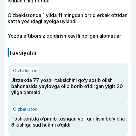
ishdan chiqmoqda
O‘zbekistonda 1 yilda 11 mingdan ortiq erkak o‘zidan
katta yoshdagi ayolga uylandi
Yozda e’tiborsiz qoldirish xavfli bo‘lgan alomatlar
Tavsiyalar
O‘zbekiston
Jizzaxda 77 yoshli taksichini qo‘y sotib olish
bahonasida yaylovga olib borib o‘ldirgan yigit 20
yilga qamaldi
O‘zbekiston
Toshkentda o‘pirilib tushgan yo‘l qurilishi bo‘yicha
6 kishiga sud hukmi o‘qildi