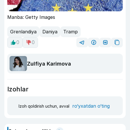
Manba: Getty Images
Grenlandiya
Daniya
Tramp
0
0
Zulfiya Karimova
Izohlar
ro‘yxatdan o‘ting
Izoh qoldirish uchun, avval