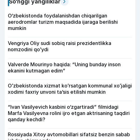
So‘nggi yangiliklar
O‘zbekistonda foydalanishdan chiqarilgan
aerodromlar turizm maqsadida ijaraga berilishi
mumkin
Vengriya Oliy sudi sobiq raisi prezidentlikka
nomzodini qoʻydi
Valverde Mourinyo haqida: “Uning bunday inson
ekanini kutmagan edim”
Oʻzbekistonda xizmat koʻrsatgan kommunal xoʻjaligi
xodimi faxriy unvoni taʼsis etilishi mumkin
“Ivan Vasilyevich kasbini o‘zgartiradi” filmidagi
Marfa Vasilyevna rolini ijro etgan aktrisaning taqdiri
qanday kechdi?
Rossiyada Xitoy avtomobillari sifatsiz benzin sabab