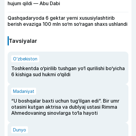
hujum qildi — Abu Dabi
Qashqadaryoda 6 gektar yerni xususiylashtirib
berish evaziga 100 mln so‘m so‘ragan shaxs ushlandi
Tavsiyalar
O‘zbekiston
Toshkentda o‘pirilib tushgan yo‘l qurilishi bo‘yicha
6 kishiga sud hukmi o‘qildi
Madaniyat
“U boshqalar baxti uchun tug‘ilgan edi”. Bir umr
otasini kutgan aktrisa va dublyaj ustasi Rimma
Ahmedovaning sinovlarga to‘la hayoti
Dunyo