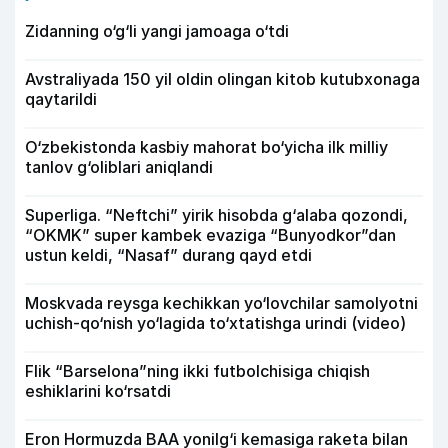
Zidanning o‘g‘li yangi jamoaga o‘tdi
Avstraliyada 150 yil oldin olingan kitob kutubxonaga
qaytarildi
O‘zbekistonda kasbiy mahorat bo‘yicha ilk milliy
tanlov g‘oliblari aniqlandi
Superliga. “Neftchi” yirik hisobda g‘alaba qozondi,
“OKMK” super kambek evaziga “Bunyodkor”dan
ustun keldi, “Nasaf” durang qayd etdi
Moskvada reysga kechikkan yo‘lovchilar samolyotni
uchish-qo‘nish yo‘lagida to‘xtatishga urindi (video)
Flik “Barselona”ning ikki futbolchisiga chiqish
eshiklarini ko‘rsatdi
Eron Hormuzda BAA yonilg‘i kemasiga raketa bilan