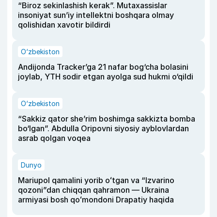
“Biroz sekinlashish kerak”. Mutaxassislar
insoniyat sun’iy intellektni boshqara olmay
qolishidan xavotir bildirdi
O‘zbekiston
Andijonda Tracker’ga 21 nafar bog‘cha bolasini
joylab, YTH sodir etgan ayolga sud hukmi o‘qildi
O‘zbekiston
“Sakkiz qator she’rim boshimga sakkizta bomba
bo‘lgan”. Abdulla Oripovni siyosiy ayblovlardan
asrab qolgan voqea
Dunyo
Mariupol qamalini yorib oʻtgan va “Izvarino
qozoni”dan chiqqan qahramon — Ukraina
armiyasi bosh qoʻmondoni Drapatiy haqida