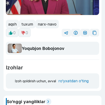
aqsh
tuxum
narx-navo
0
0
Yoqubjon Bobojonov
Izohlar
ro‘yxatdan o‘ting
Izoh qoldirish uchun, avval
So‘nggi yangiliklar