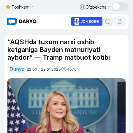
Toshkent
O‘zbekcha
“AQSHda tuxum narxi oshib
ketganiga Bayden ma’muriyati
aybdor” — Tramp matbuot kotibi
Dunyo
22:00 / 29.01.2025
4570