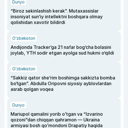
Dunyo
“Biroz sekinlashish kerak”. Mutaxassislar
insoniyat sun’iy intellektni boshqara olmay
qolishidan xavotir bildirdi
O‘zbekiston
Andijonda Tracker’ga 21 nafar bog‘cha bolasini
joylab, YTH sodir etgan ayolga sud hukmi o‘qildi
O‘zbekiston
“Sakkiz qator she’rim boshimga sakkizta bomba
bo‘lgan”. Abdulla Oripovni siyosiy ayblovlardan
asrab qolgan voqea
Dunyo
Mariupol qamalini yorib oʻtgan va “Izvarino
qozoni”dan chiqqan qahramon — Ukraina
armiyasi bosh qoʻmondoni Drapatiy haqida