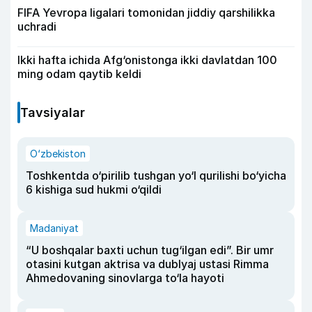
FIFA Yevropa ligalari tomonidan jiddiy qarshilikka
uchradi
Ikki hafta ichida Afg‘onistonga ikki davlatdan 100
ming odam qaytib keldi
Tavsiyalar
O‘zbekiston
Toshkentda o‘pirilib tushgan yo‘l qurilishi bo‘yicha
6 kishiga sud hukmi o‘qildi
Madaniyat
“U boshqalar baxti uchun tug‘ilgan edi”. Bir umr
otasini kutgan aktrisa va dublyaj ustasi Rimma
Ahmedovaning sinovlarga to‘la hayoti