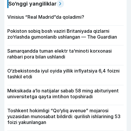
So‘nggi yangiliklar
Vinisius “Real Madrid”da qoladimi?
Pokiston sobiq bosh vaziri Britaniyada qizlarni
zo‘rlashda gumonlanib ushlangan — The Guardian
Samarqandda tuman elektr ta’minoti korxonasi
rahbari pora bilan ushlandi
O‘zbekistonda iyul oyida yillik inflyatsiya 6,4 foizni
tashkil etdi
Meksikada a’lo natijalar sabab 58 ming abituriyent
universitetga qayta imtihon topshiradi
Toshkent hokimligi “Qo‘yliq avenue” mojarosi
yuzasidan munosabat bildirdi: qurilish ishlarining 53
foizi yakunlangan