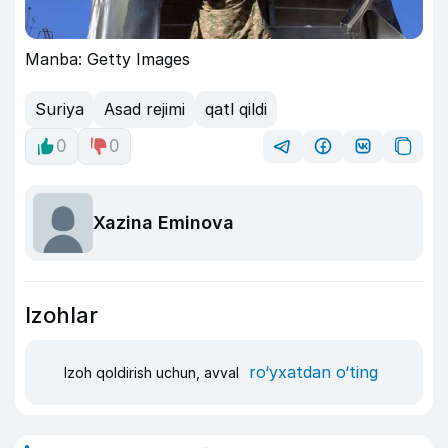
Manba: Getty Images
Suriya
Asad rejimi
qatl qildi
0
0
Xazina Eminova
Izohlar
ro‘yxatdan o‘ting
Izoh qoldirish uchun, avval