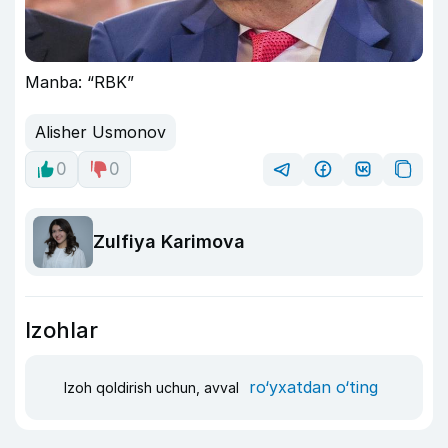
Manba: “RBK”
Alisher Usmonov
0
0
Zulfiya Karimova
Izohlar
ro‘yxatdan o‘ting
Izoh qoldirish uchun, avval