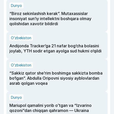
Dunyo
“Biroz sekinlashish kerak”. Mutaxassislar
insoniyat sun’iy intellektni boshqara olmay
qolishidan xavotir bildirdi
O‘zbekiston
Andijonda Tracker’ga 21 nafar bog‘cha bolasini
joylab, YTH sodir etgan ayolga sud hukmi o‘qildi
O‘zbekiston
“Sakkiz qator she’rim boshimga sakkizta bomba
bo‘lgan”. Abdulla Oripovni siyosiy ayblovlardan
asrab qolgan voqea
Dunyo
Mariupol qamalini yorib oʻtgan va “Izvarino
qozoni”dan chiqqan qahramon — Ukraina