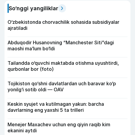
So‘nggi yangiliklar
O‘zbekistonda chorvachilik sohasida subsidiyalar
ajratiladi
Abduqodir Husanovning “Manchester Siti”dagi
maoshi ma’lum bo‘ldi
Tailandda o‘quvchi maktabda otishma uyushtirdi,
qurbonlar bor (foto)
Tojikiston qo‘shni davlatlardan uch baravar ko‘p
yonilg‘i sotib oldi — OAV
Keskin syujet va kutilmagan yakun: barcha
davrlarning eng yaxshi 5 ta trilleri
Menejer Maxachev uchun eng qiyin raqib kim
ekanini aytdi