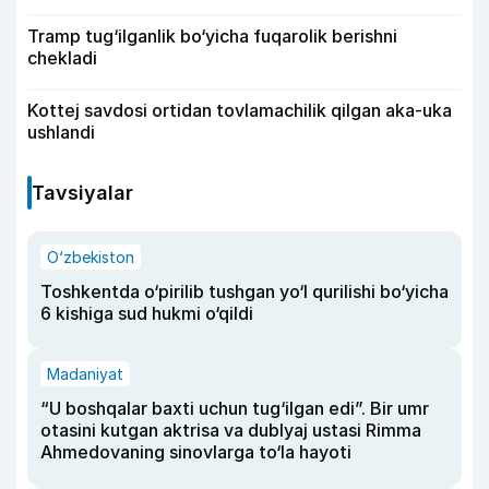
Tramp tug‘ilganlik bo‘yicha fuqarolik berishni
chekladi
Kottej savdosi ortidan tovlamachilik qilgan aka-uka
ushlandi
Tavsiyalar
O‘zbekiston
Toshkentda o‘pirilib tushgan yo‘l qurilishi bo‘yicha
6 kishiga sud hukmi o‘qildi
Madaniyat
“U boshqalar baxti uchun tug‘ilgan edi”. Bir umr
otasini kutgan aktrisa va dublyaj ustasi Rimma
Ahmedovaning sinovlarga to‘la hayoti