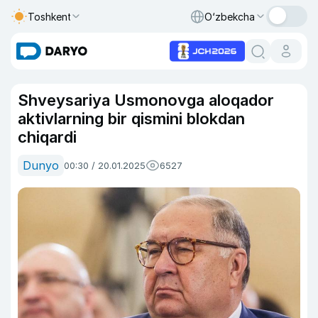
Toshkent
O‘zbekcha
Shveysariya Usmonovga aloqador
aktivlarning bir qismini blokdan
chiqardi
Dunyo
00:30 / 20.01.2025
6527