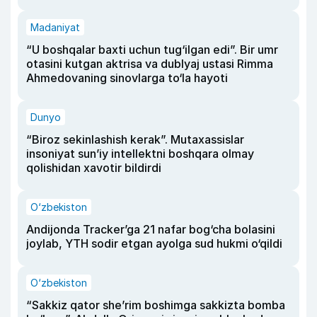
Madaniyat
“U boshqalar baxti uchun tug‘ilgan edi”. Bir umr
otasini kutgan aktrisa va dublyaj ustasi Rimma
Ahmedovaning sinovlarga to‘la hayoti
Dunyo
“Biroz sekinlashish kerak”. Mutaxassislar
insoniyat sun’iy intellektni boshqara olmay
qolishidan xavotir bildirdi
O‘zbekiston
Andijonda Tracker’ga 21 nafar bog‘cha bolasini
joylab, YTH sodir etgan ayolga sud hukmi o‘qildi
O‘zbekiston
“Sakkiz qator she’rim boshimga sakkizta bomba