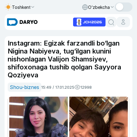
Toshkent
O‘zbekcha
Instagram: Egizak farzandli bo‘lgan
Nigina Nabiyeva, tug‘ilgan kunini
nishonlagan Valijon Shamsiyev,
shifoxonaga tushib qolgan Sayyora
Qoziyeva
Shou-biznes
15:49 / 17.01.2025
12998