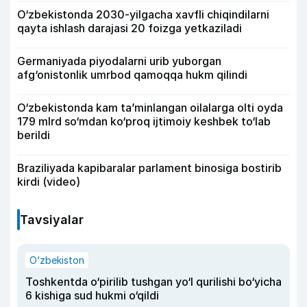
O‘zbekistonda 2030-yilgacha xavfli chiqindilarni
qayta ishlash darajasi 20 foizga yetkaziladi
Germaniyada piyodalarni urib yuborgan
afg‘onistonlik umrbod qamoqqa hukm qilindi
O‘zbekistonda kam ta’minlangan oilalarga olti oyda
179 mlrd so‘mdan ko‘proq ijtimoiy keshbek to‘lab
berildi
Braziliyada kapibaralar parlament binosiga bostirib
kirdi (video)
Tavsiyalar
O‘zbekiston
Toshkentda o‘pirilib tushgan yo‘l qurilishi bo‘yicha
6 kishiga sud hukmi o‘qildi