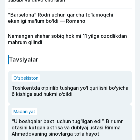
“Barselona” Rodri uchun qancha to‘lamoqchi
ekanligi ma’lum bo‘ldi — Romano
Namangan shahar sobiq hokimi 11 yilga ozodlikdan
mahrum qilindi
Tavsiyalar
O‘zbekiston
Toshkentda o‘pirilib tushgan yo‘l qurilishi bo‘yicha
6 kishiga sud hukmi o‘qildi
Madaniyat
“U boshqalar baxti uchun tug‘ilgan edi”. Bir umr
otasini kutgan aktrisa va dublyaj ustasi Rimma
Ahmedovaning sinovlarga to‘la hayoti