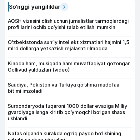
So‘nggi yangiliklar
AQSH vizasini olish uchun jurnalistlar tarmoqlardagi
profillarini ochib qo‘yishi talab etilishi mumkin
Oʻzbekistonda sunʼiy intellekt xizmatlari hajmini 1,5
mlrd dollarga yetkazish rejalashtirilmoqda
Kinoda ham, musiqada ham muvaffaqiyat qozongan
Gollivud yulduzlari (video)
Saudiya, Pokiston va Turkiya qo‘shma mudofaa
bitimi imzoladi
Surxondaryoda fuqaroni 1000 dollar evaziga Milliy
gvardiyaga ishga kiritib qo‘ymoqchi bo‘lgan shaxs
ushlandi
Nafas olganda kurakda og‘riq paydo bo‘lishining
sababi va davo choralari