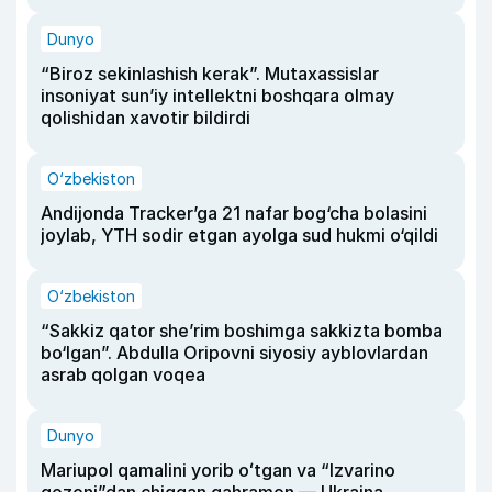
Dunyo
“Biroz sekinlashish kerak”. Mutaxassislar
insoniyat sun’iy intellektni boshqara olmay
qolishidan xavotir bildirdi
O‘zbekiston
Andijonda Tracker’ga 21 nafar bog‘cha bolasini
joylab, YTH sodir etgan ayolga sud hukmi o‘qildi
O‘zbekiston
“Sakkiz qator she’rim boshimga sakkizta bomba
bo‘lgan”. Abdulla Oripovni siyosiy ayblovlardan
asrab qolgan voqea
Dunyo
Mariupol qamalini yorib oʻtgan va “Izvarino