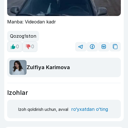
Manba: Videodan kadr
Qozog‘iston
0
0
Zulfiya Karimova
Izohlar
ro‘yxatdan o‘ting
Izoh qoldirish uchun, avval