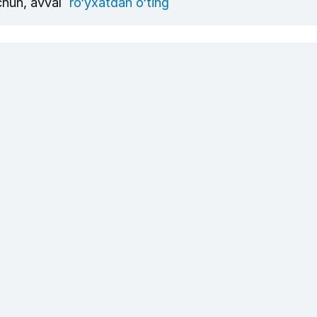
uchun, avval
ro‘yxatdan o‘ting