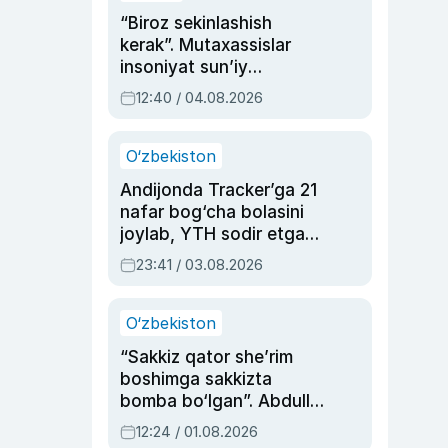
“Biroz sekinlashish
kerak”. Mutaxassislar
insoniyat sun’iy
intellektni boshqara
12:40 / 04.08.2026
olmay qolishidan xavotir
bildirdi
O‘zbekiston
Andijonda Tracker’ga 21
nafar bog‘cha bolasini
joylab, YTH sodir etgan
ayolga sud hukmi o‘qildi
23:41 / 03.08.2026
O‘zbekiston
“Sakkiz qator she’rim
boshimga sakkizta
bomba bo‘lgan”. Abdulla
Oripovni siyosiy
12:24 / 01.08.2026
ayblovlardan asrab