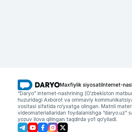
Maxfiylik siyosati
Internet-nas
“Daryo” internet-nashrining (O‘zbekiston matbuo
huzuridagi Axborot va ommaviy kommunikatsiyal
vositasi sifatida ro‘yxatga olingan. Matnli materi
videomateriallaridan foydalanishga “daryo.uz” sa
yozuv ilova qilingan taqdirda yo‘l qo‘yiladi.