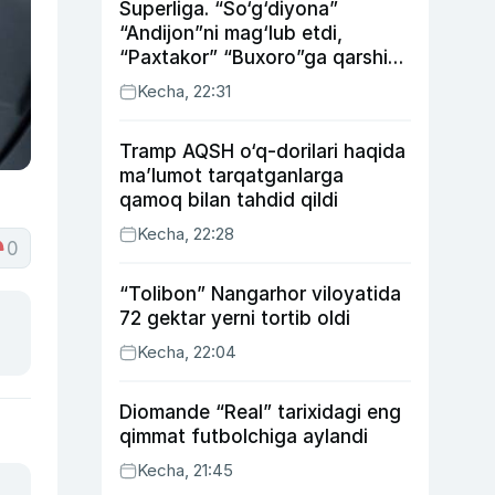
Superliga. “So‘g‘diyona”
“Andijon”ni mag‘lub etdi,
“Paxtakor” “Buxoro”ga qarshi
bahsda g‘alabani qo‘ldan
Kecha, 22:31
chiqardi
Tramp AQSH o‘q-dorilari haqida
ma’lumot tarqatganlarga
qamoq bilan tahdid qildi
Kecha, 22:28
0
“Tolibon” Nangarhor viloyatida
72 gektar yerni tortib oldi
Kecha, 22:04
Diomande “Real” tarixidagi eng
qimmat futbolchiga aylandi
Kecha, 21:45