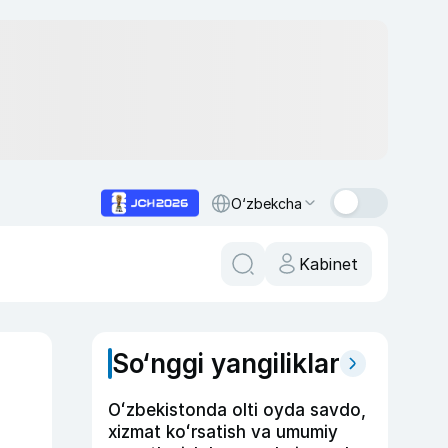
O‘zbekcha
Kabinet
So‘nggi yangiliklar
Oʻzbekistonda olti oyda savdo,
xizmat koʻrsatish va umumiy