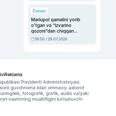
qolgan voqea
Dunyo
Mariupol qamalini yorib
oʻtgan va “Izvarino
qozoni”dan chiqqan
qahramon — Ukraina
19:50 / 29.07.2026
armiyasi bosh
qoʻmondoni Drapatiy
haqida
ivi
Reklama
publikasi Prezidenti Administratsiyasi
-sonli guvohnoma bilan ommaviy axborot
shuningdek, fotografik, grafik, audio va/yoki
et-nashrining muallifligini ko‘rsatuvchi