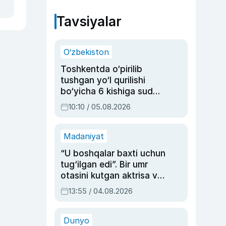
Tavsiyalar
O‘zbekiston
Toshkentda o‘pirilib
tushgan yo‘l qurilishi
bo‘yicha 6 kishiga sud
hukmi o‘qildi
10:10 / 05.08.2026
Madaniyat
“U boshqalar baxti uchun
tug‘ilgan edi”. Bir umr
otasini kutgan aktrisa va
dublyaj ustasi Rimma
13:55 / 04.08.2026
Ahmedovaning
sinovlarga to‘la hayoti
Dunyo