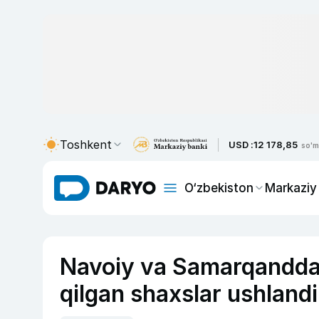
Toshkent
USD :
12 178,85
so'm
O‘zbekiston
Markaziy
Navoiy va Samarqandda “
qilgan shaxslar ushlandi