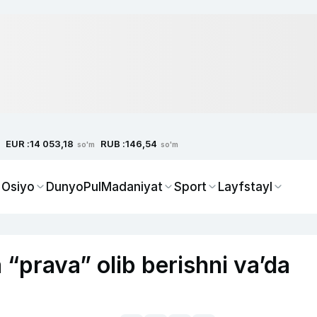
EUR :
RUB :
14 053,18
146,54
so'm
so'm
 Osiyo
Dunyo
Pul
Madaniyat
Sport
Layfstayl
prava” olib berishni va’da