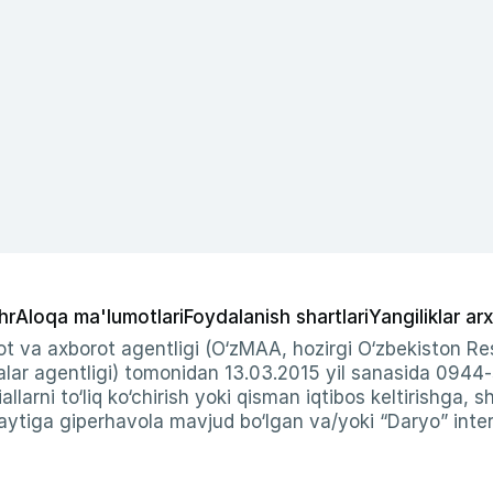
hr
Aloqa ma'lumotlari
Foydalanish shartlari
Yangiliklar arx
t va axborot agentligi (O‘zMAA, hozirgi O‘zbekiston Res
ar agentligi) tomonidan 13.03.2015 yil sanasida 0944
allarni to‘liq ko‘chirish yoki qisman iqtibos keltirishga, 
ytiga giperhavola mavjud bo‘lgan va/yoki “Daryo” intern