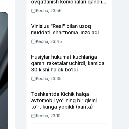
ovqatlanish korxonalari qancha
soliq toʻlagani ochiqlandi
Kecha, 23:56
Vinisius “Real” bilan uzoq
muddatli shartnoma imzoladi
Kecha, 23:45
Husiylar hukumat kuchlariga
qarshi raketalar uchirdi, kamida
30 kishi halok bo‘ldi
Kecha, 23:35
Toshkentda Kichik halqa
avtomobil yo‘lining bir qismi
to‘rt kunga yopildi (xarita)
Kecha, 23:10