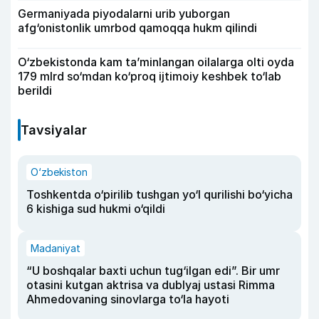
Germaniyada piyodalarni urib yuborgan
afg‘onistonlik umrbod qamoqqa hukm qilindi
O‘zbekistonda kam ta’minlangan oilalarga olti oyda
179 mlrd so‘mdan ko‘proq ijtimoiy keshbek to‘lab
berildi
Tavsiyalar
O‘zbekiston
Toshkentda o‘pirilib tushgan yo‘l qurilishi bo‘yicha
6 kishiga sud hukmi o‘qildi
Madaniyat
“U boshqalar baxti uchun tug‘ilgan edi”. Bir umr
otasini kutgan aktrisa va dublyaj ustasi Rimma
Ahmedovaning sinovlarga to‘la hayoti