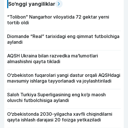
So‘nggi yangiliklar
“Tolibon” Nangarhor viloyatida 72 gektar yerni
tortib oldi
Diomande “Real” tarixidagi eng qimmat futbolchiga
aylandi
AQSH Ukraina bilan razvedka ma’lumotlari
almashishni qayta tikladi
O‘zbekiston fuqarolari yangi dastur orqali AQSHdagi
mavsumiy ishlarga tayyorlanadi va joylashtiriladi
Saloh Turkiya Superligasining eng ko‘p maosh
oluvchi futbolchisiga aylandi
O‘zbekistonda 2030-yilgacha xavfli chiqindilarni
qayta ishlash darajasi 20 foizga yetkaziladi