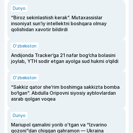
Dunyo
“Biroz sekinlashish kerak”. Mutaxassislar
insoniyat sun’iy intellektni boshqara olmay
qolishidan xavotir bildirdi
O‘zbekiston
Andijonda Tracker’ga 21 nafar bog‘cha bolasini
joylab, YTH sodir etgan ayolga sud hukmi o‘qildi
O‘zbekiston
“Sakkiz qator she’rim boshimga sakkizta bomba
bo‘lgan”. Abdulla Oripovni siyosiy ayblovlardan
asrab qolgan voqea
Dunyo
Mariupol qamalini yorib oʻtgan va “Izvarino
qozoni”dan chiqqan qahramon — Ukraina