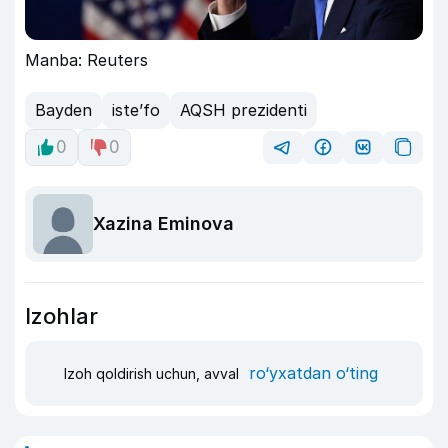
Manba: Reuters
Bayden
iste’fo
AQSH prezidenti
0
0
Xazina Eminova
Izohlar
ro‘yxatdan o‘ting
Izoh qoldirish uchun, avval