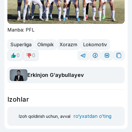
Manba: PFL
Superliga
Olimpik
Xorazm
Lokomotiv
0
0
Erkinjon G‘aybullayev
Izohlar
ro‘yxatdan o‘ting
Izoh qoldirish uchun, avval