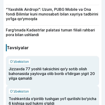
“Yaxshilik Airdropi”: Uzum, PUBG Mobile va Ona
fondi Bilimlar kuni munosabati bilan xayriya tadbirini
yo‘lga qo‘ymoqda
Farg‘onada Kadastrlar palatasi tuman filiali rahbari
pora bilan ushlandi
Tavsiyalar
O‘zbekiston
Jizzaxda 77 yoshli taksichini qo‘y sotib olish
bahonasida yaylovga olib borib o‘ldirgan yigit 20
yilga qamaldi
O‘zbekiston
Toshkentda o‘pirilib tushgan yo‘l qurilishi bo‘yicha
6 kishiga sud hukmi o‘qildi