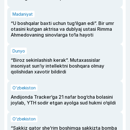
Madaniyat
“U boshqalar baxti uchun tug‘ilgan edi”. Bir umr
otasini kutgan aktrisa va dublyaj ustasi Rimma
Ahmedovaning sinovlarga to‘la hayoti
Dunyo
“Biroz sekinlashish kerak”. Mutaxassislar
insoniyat sun’iy intellektni boshqara olmay
qolishidan xavotir bildirdi
O‘zbekiston
Andijonda Tracker’ga 21 nafar bog‘cha bolasini
joylab, YTH sodir etgan ayolga sud hukmi o‘qildi
O‘zbekiston
“Sakkiz qator she’rim boshimga sakkizta bomba