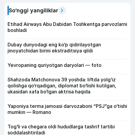
So‘nggi yangiliklar
Etihad Airways Abu Dabidan Toshkentga parvozlarni
boshladi
Dubay dunyodagi eng ko‘p qidirilayotgan
jinoyatchidan birini ekstraditsiya qildi
Yevropaning quriyotgan daryolari — foto
Shahzoda Matchonova 39 yoshda: liftda yolg‘iz
qolishga qo‘rqadigan, diplomat bo‘lishi kutilgan,
ukasidan xafa bo‘lgan aktrisa haqida
Yaponiya terma jamoasi darvozaboni “PSJ”ga o‘tishi
mumkin — Romano
Tog‘li va chegara oldi hududlarga tashrif tartibi
soddalashtiriladi