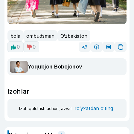
bola
ombudsman
O‘zbekiston
0
0
Yoqubjon Bobojonov
Izohlar
ro‘yxatdan o‘ting
Izoh qoldirish uchun, avval