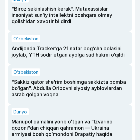
“Biroz sekinlashish kerak”. Mutaxassislar
insoniyat sun’iy intellektni boshqara olmay
qolishidan xavotir bildirdi
O‘zbekiston
Andijonda Tracker’ga 21 nafar bog‘cha bolasini
joylab, YTH sodir etgan ayolga sud hukmi o‘qildi
O‘zbekiston
“Sakkiz qator she’rim boshimga sakkizta bomba
bo‘lgan”. Abdulla Oripovni siyosiy ayblovlardan
asrab qolgan voqea
Dunyo
Mariupol qamalini yorib oʻtgan va “Izvarino
qozoni”dan chiqqan qahramon — Ukraina
armiyasi bosh qoʻmondoni Drapatiy haqida