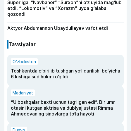
Superliga. “Navbahor” “Surxon”ni o‘z uyida mag‘lub
etdi, “Lokomotiv” va “Xorazm” uyda g‘alaba
qozondi
Aktyor Abdu­mannon Ubaydullayev vafot etdi
Tavsiyalar
O‘zbekiston
Toshkentda o‘pirilib tushgan yo‘l qurilishi bo‘yicha
6 kishiga sud hukmi o‘qildi
Madaniyat
“U boshqalar baxti uchun tug‘ilgan edi”. Bir umr
otasini kutgan aktrisa va dublyaj ustasi Rimma
Ahmedovaning sinovlarga to‘la hayoti
Dunyo