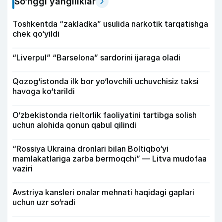
So‘nggi yangiliklar
Toshkentda “zakladka” usulida narkotik tarqatishga
chek qo‘yildi
“Liverpul” “Barselona” sardorini ijaraga oladi
Qozog‘istonda ilk bor yo‘lovchili uchuvchisiz taksi
havoga ko‘tarildi
O‘zbekistonda rieltorlik faoliyatini tartibga solish
uchun alohida qonun qabul qilindi
“Rossiya Ukraina dronlari bilan Boltiqbo‘yi
mamlakatlariga zarba bermoqchi” — Litva mudofaa
vaziri
Avstriya kansleri onalar mehnati haqidagi gaplari
uchun uzr so‘radi