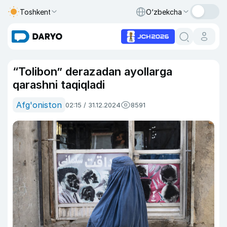
Toshkent
O‘zbekcha
“Tolibon” derazadan ayollarga
qarashni taqiqladi
Afg'oniston
02:15 / 31.12.2024
8591