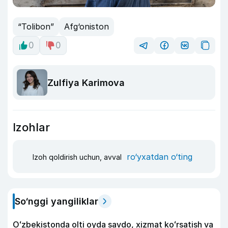
“Tolibon”
Afg‘oniston
0
0
Zulfiya Karimova
Izohlar
ro‘yxatdan o‘ting
Izoh qoldirish uchun, avval
So‘nggi yangiliklar
Oʻzbekistonda olti oyda savdo, xizmat koʻrsatish va