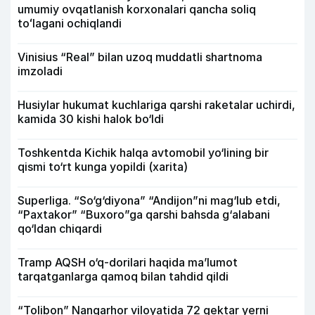
umumiy ovqatlanish korxonalari qancha soliq
toʻlagani ochiqlandi
Vinisius “Real” bilan uzoq muddatli shartnoma
imzoladi
Husiylar hukumat kuchlariga qarshi raketalar uchirdi,
kamida 30 kishi halok bo‘ldi
Toshkentda Kichik halqa avtomobil yo‘lining bir
qismi to‘rt kunga yopildi (xarita)
Superliga. “So‘g‘diyona” “Andijon”ni mag‘lub etdi,
“Paxtakor” “Buxoro”ga qarshi bahsda g‘alabani
qo‘ldan chiqardi
Tramp AQSH o‘q-dorilari haqida ma’lumot
tarqatganlarga qamoq bilan tahdid qildi
“Tolibon” Nangarhor viloyatida 72 gektar yerni