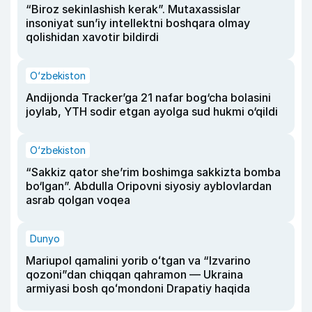
“Biroz sekinlashish kerak”. Mutaxassislar
insoniyat sun’iy intellektni boshqara olmay
qolishidan xavotir bildirdi
O‘zbekiston
Andijonda Tracker’ga 21 nafar bog‘cha bolasini
joylab, YTH sodir etgan ayolga sud hukmi o‘qildi
O‘zbekiston
“Sakkiz qator she’rim boshimga sakkizta bomba
bo‘lgan”. Abdulla Oripovni siyosiy ayblovlardan
asrab qolgan voqea
Dunyo
Mariupol qamalini yorib oʻtgan va “Izvarino
qozoni”dan chiqqan qahramon — Ukraina
armiyasi bosh qoʻmondoni Drapatiy haqida