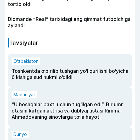
tortib oldi
Diomande “Real” tarixidagi eng qimmat futbolchiga
aylandi
Tavsiyalar
O‘zbekiston
Toshkentda o‘pirilib tushgan yo‘l qurilishi bo‘yicha
6 kishiga sud hukmi o‘qildi
Madaniyat
“U boshqalar baxti uchun tug‘ilgan edi”. Bir umr
otasini kutgan aktrisa va dublyaj ustasi Rimma
Ahmedovaning sinovlarga to‘la hayoti
Dunyo