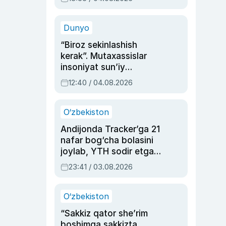
Ahmedovaning
sinovlarga to‘la hayoti
Dunyo
“Biroz sekinlashish
kerak”. Mutaxassislar
insoniyat sun’iy
intellektni boshqara
12:40 / 04.08.2026
olmay qolishidan xavotir
bildirdi
O‘zbekiston
Andijonda Tracker’ga 21
nafar bog‘cha bolasini
joylab, YTH sodir etgan
ayolga sud hukmi o‘qildi
23:41 / 03.08.2026
O‘zbekiston
“Sakkiz qator she’rim
boshimga sakkizta