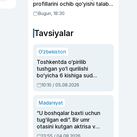
profillarini ochib qo‘yishi talab
etilishi mumkin
Bugun, 18:30
Tavsiyalar
O‘zbekiston
Toshkentda o‘pirilib
tushgan yo‘l qurilishi
bo‘yicha 6 kishiga sud
hukmi o‘qildi
10:10 / 05.08.2026
Madaniyat
“U boshqalar baxti uchun
tug‘ilgan edi”. Bir umr
otasini kutgan aktrisa va
dublyaj ustasi Rimma
13:55 / 04.08.2026