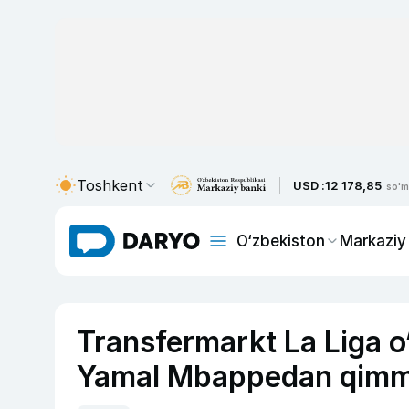
Toshkent
USD :
12 178,85
so'm
O‘zbekiston
Markaziy
Transfermarkt La Liga o‘
Yamal Mbappedan qimm