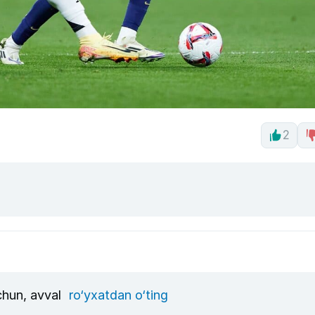
2
uchun, avval
ro‘yxatdan o‘ting