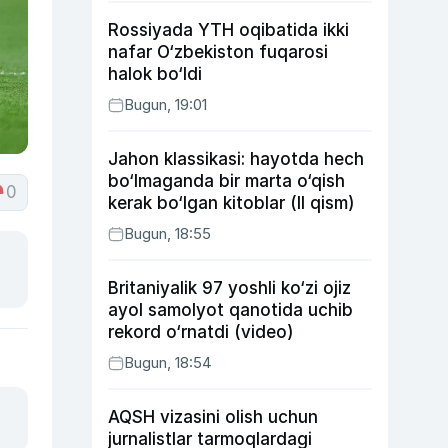
Rossiyada YTH oqibatida ikki
nafar O‘zbekiston fuqarosi
halok bo‘ldi
Bugun, 19:01
Jahon klassikasi: hayotda hech
bo‘lmaganda bir marta o‘qish
0
kerak bo‘lgan kitoblar (II qism)
Bugun, 18:55
Britaniyalik 97 yoshli ko‘zi ojiz
ayol samolyot qanotida uchib
rekord o‘rnatdi (video)
Bugun, 18:54
AQSH vizasini olish uchun
jurnalistlar tarmoqlardagi