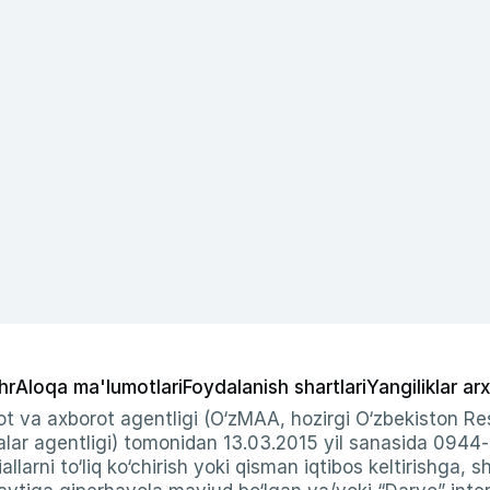
hr
Aloqa ma'lumotlari
Foydalanish shartlari
Yangiliklar arx
t va axborot agentligi (O‘zMAA, hozirgi O‘zbekiston Res
ar agentligi) tomonidan 13.03.2015 yil sanasida 0944
allarni to‘liq ko‘chirish yoki qisman iqtibos keltirishga, 