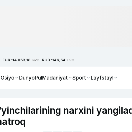
EUR :
RUB :
14 053,18
146,54
so'm
so'm
 Osiyo
Dunyo
Pul
Madaniyat
Sport
Layfstayl
yinchilarining narxini yangilad
atroq