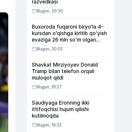
razvedkasi
Bugun, 20:30
Buxoroda fuqaroni biryo‘la 4-
kursdan o’qishga kiritib qo’yish
evaziga 26 mln so’m olgan
shaxs ushlandi
Bugun, 20:02
Shavkat Mirziyoyev Donald
Tramp bilan telefon orqali
muloqot qildi
Bugun, 19:27
Saudiyaga Eronning ikki
ittifoqchisi hujum qilishi
kutilmoqda
Bugun, 19:22