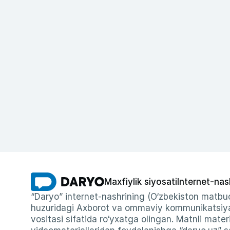
Maxfiylik siyosati
Internet-nas
“Daryo” internet-nashrining (O‘zbekiston matbuo
huzuridagi Axborot va ommaviy kommunikatsiyal
vositasi sifatida ro‘yxatga olingan. Matnli materi