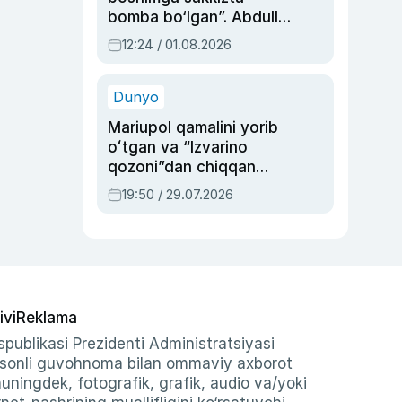
bomba bo‘lgan”. Abdulla
Oripovni siyosiy
12:24 / 01.08.2026
ayblovlardan asrab
qolgan voqea
Dunyo
Mariupol qamalini yorib
oʻtgan va “Izvarino
qozoni”dan chiqqan
qahramon — Ukraina
19:50 / 29.07.2026
armiyasi bosh
qoʻmondoni Drapatiy
haqida
ivi
Reklama
publikasi Prezidenti Administratsiyasi
-sonli guvohnoma bilan ommaviy axborot
shuningdek, fotografik, grafik, audio va/yoki