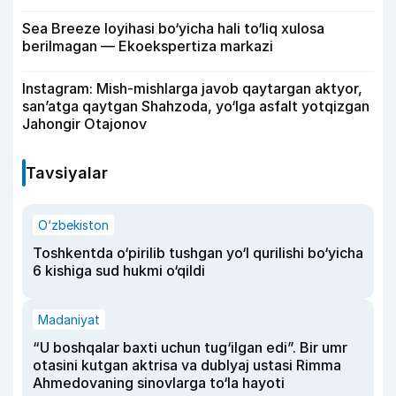
Sea Breeze loyihasi bo‘yicha hali to‘liq xulosa
berilmagan — Ekoekspertiza markazi
Instagram: Mish-mishlarga javob qaytargan aktyor,
san’atga qaytgan Shahzoda, yo‘lga asfalt yotqizgan
Jahongir Otajonov
Tavsiyalar
O‘zbekiston
Toshkentda o‘pirilib tushgan yo‘l qurilishi bo‘yicha
6 kishiga sud hukmi o‘qildi
Madaniyat
“U boshqalar baxti uchun tug‘ilgan edi”. Bir umr
otasini kutgan aktrisa va dublyaj ustasi Rimma
Ahmedovaning sinovlarga to‘la hayoti