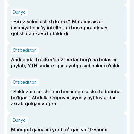
Dunyo
“Biroz sekinlashish kerak”. Mutaxassislar
insoniyat sun’iy intellektni boshqara olmay
qolishidan xavotir bildirdi
O‘zbekiston
Andijonda Tracker’ga 21 nafar bog‘cha bolasini
joylab, YTH sodir etgan ayolga sud hukmi o‘qildi
O‘zbekiston
“Sakkiz qator she’rim boshimga sakkizta bomba
bo‘lgan”. Abdulla Oripovni siyosiy ayblovlardan
asrab qolgan voqea
Dunyo
Mariupol qamalini yorib oʻtgan va “Izvarino