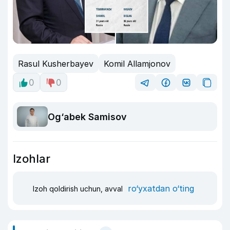
Rasul Kusherbayev
Komil Allamjonov
0
0
Og‘abek Samisov
Izohlar
ro‘yxatdan o‘ting
Izoh qoldirish uchun, avval