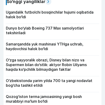
So‘nggi yangiliklar
Ugandalik futbolchi bosqinchilar hujumi oqibatida
halok bo‘ldi
Dunyo bo‘ylab Boeing 737 Max samolyotlari
tekshiriladi
Samarqandda yuk mashinasi YTHga uchrab,
haydovchisi halok bo‘ldi
O‘zga sayyoralik obrazi, Disney bilan nizo va
Supermen bilan do‘stlik: aktyor Robin Uilyams
haqida ko‘pchilik bilmaydigan faktlar
O‘zbekistonda yarim yilda 700 ta yangi nodavlat
bog‘cha tashkil etildi
Qozog‘iston terma jamoasining yangi bosh
murabbiyi ma’lum bo‘ldi