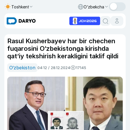
Toshkent
O‘zbekcha
Rasul Kusherbayev har bir chechen
fuqarosini O‘zbekistonga kirishda
qat’iy tekshirish kerakligini taklif qildi
O‘zbekiston
04:12 / 28.12.2024
17145