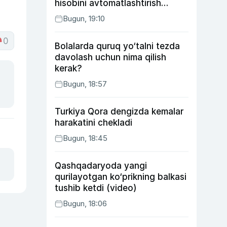
hisobini avtomatlashtirish
rejasini ishlab chiqishni
Bugun, 19:10
ma’qulladi
0
Bolalarda quruq yo‘talni tezda
davolash uchun nima qilish
kerak?
Bugun, 18:57
Turkiya Qora dengizda kemalar
harakatini chekladi
Bugun, 18:45
Qashqadaryoda yangi
qurilayotgan ko‘prikning balkasi
tushib ketdi (video)
Bugun, 18:06