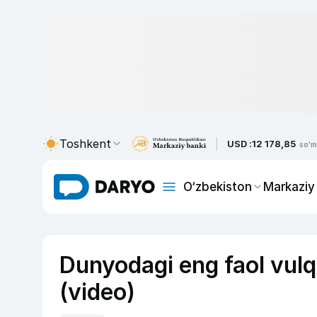
Toshkent
USD :
12 178,85
so'm
O‘zbekiston
Markaziy
Dunyodagi eng faol vulqo
(video)