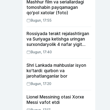
Mashhur film va seriallardagi
tomoshabin payqamagan
qo‘pol xatolar (foto)
Bugun, 17:55
Rossiyada terakt rejalashtirgan
va Suriyaga ketishga uringan
surxondaryolik 4 nafar yigit
qamaldi
Bugun, 17:40
Shri Lankada mahbuslar isyon
ko‘tardi: qurbon va
jarohatlanganlar bor
Bugun, 17:20
Lionel Messining otasi Xorxe
Messi vafot etdi
Bugun, 17:17