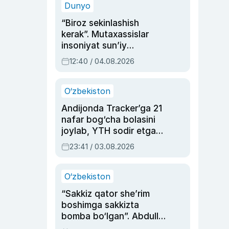
Dunyo
“Biroz sekinlashish
kerak”. Mutaxassislar
insoniyat sun’iy
intellektni boshqara
12:40 / 04.08.2026
olmay qolishidan xavotir
bildirdi
O‘zbekiston
Andijonda Tracker’ga 21
nafar bog‘cha bolasini
joylab, YTH sodir etgan
ayolga sud hukmi o‘qildi
23:41 / 03.08.2026
O‘zbekiston
“Sakkiz qator she’rim
boshimga sakkizta
bomba bo‘lgan”. Abdulla
Oripovni siyosiy