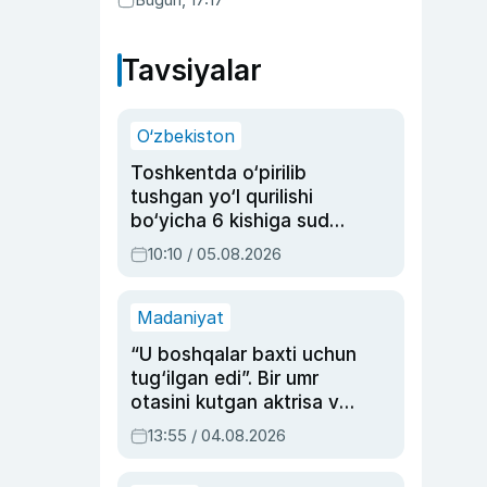
Tavsiyalar
O‘zbekiston
Toshkentda o‘pirilib
tushgan yo‘l qurilishi
bo‘yicha 6 kishiga sud
hukmi o‘qildi
10:10 / 05.08.2026
Madaniyat
“U boshqalar baxti uchun
tug‘ilgan edi”. Bir umr
otasini kutgan aktrisa va
dublyaj ustasi Rimma
13:55 / 04.08.2026
Ahmedovaning
sinovlarga to‘la hayoti