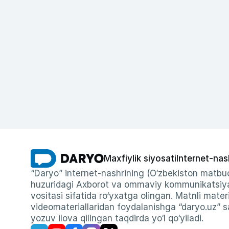
Maxfiylik siyosati
Internet-nas
“Daryo” internet-nashrining (O‘zbekiston matbuo
huzuridagi Axborot va ommaviy kommunikatsiyal
vositasi sifatida ro‘yxatga olingan. Matnli materi
videomateriallaridan foydalanishga “daryo.uz” sa
yozuv ilova qilingan taqdirda yo‘l qo‘yiladi.