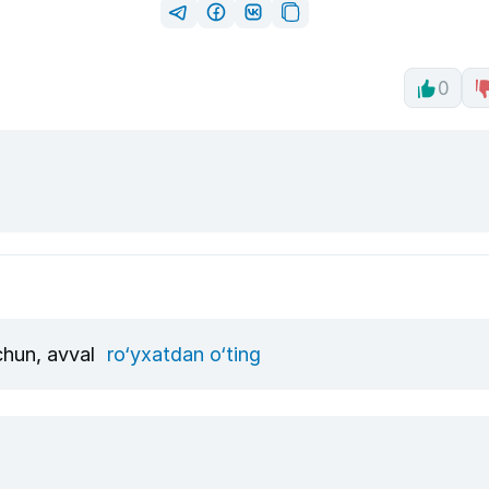
0
uchun, avval
ro‘yxatdan o‘ting