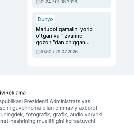
12:24 / 01.08.2026
ayblovlardan asrab
qolgan voqea
Dunyo
Mariupol qamalini yorib
oʻtgan va “Izvarino
qozoni”dan chiqqan
qahramon — Ukraina
19:50 / 29.07.2026
armiyasi bosh
qoʻmondoni Drapatiy
haqida
ivi
Reklama
publikasi Prezidenti Administratsiyasi
-sonli guvohnoma bilan ommaviy axborot
shuningdek, fotografik, grafik, audio va/yoki
et-nashrining muallifligini ko‘rsatuvchi