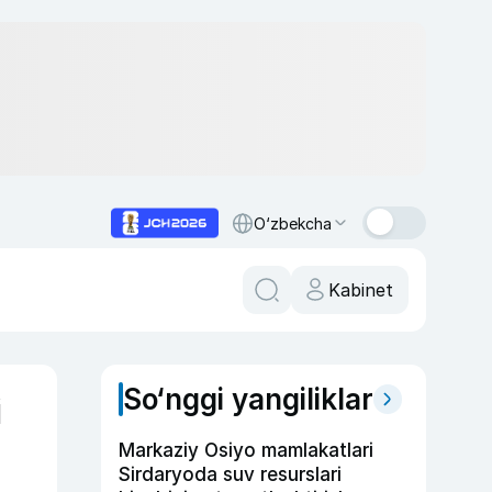
O‘zbekcha
Kabinet
So‘nggi yangiliklar
i
Markaziy Osiyo mamlakatlari
Sirdaryoda suv resurslari