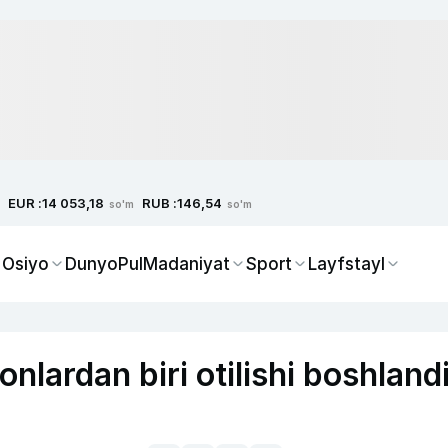
EUR :
RUB :
14 053,18
146,54
so'm
so'm
 Osiyo
Dunyo
Pul
Madaniyat
Sport
Layfstayl
nlardan biri otilishi boshland