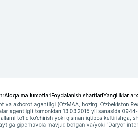
hr
Aloqa ma'lumotlari
Foydalanish shartlari
Yangiliklar arx
t va axborot agentligi (O‘zMAA, hozirgi O‘zbekiston Res
ar agentligi) tomonidan 13.03.2015 yil sanasida 0944
allarni to‘liq ko‘chirish yoki qisman iqtibos keltirishga, 
ytiga giperhavola mavjud bo‘lgan va/yoki “Daryo” intern