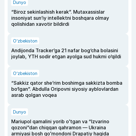
Dunyo
“Biroz sekinlashish kerak”. Mutaxassislar
insoniyat sun’iy intellektni boshqara olmay
qolishidan xavotir bildirdi
O‘zbekiston
Andijonda Tracker’ga 21 nafar bog‘cha bolasini
joylab, YTH sodir etgan ayolga sud hukmi o‘qildi
O‘zbekiston
“Sakkiz qator she’rim boshimga sakkizta bomba
bo‘lgan”. Abdulla Oripovni siyosiy ayblovlardan
asrab qolgan voqea
Dunyo
Mariupol qamalini yorib oʻtgan va “Izvarino
qozoni”dan chiqqan qahramon — Ukraina
armiyasi bosh qoʻmondoni Drapatiy haqida