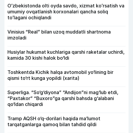
Oʻzbekistonda olti oyda savdo, xizmat koʻrsatish va
umumiy ovqatlanish korxonalari qancha soliq
toʻlagani ochiqlandi
Vinisius “Real” bilan uzoq muddatli shartnoma
imzoladi
Husiylar hukumat kuchlariga qarshi raketalar uchirdi,
kamida 30 kishi halok bo‘ldi
Toshkentda Kichik halqa avtomobil yo‘lining bir
qismi to‘rt kunga yopildi (xarita)
Superliga. “So‘g‘diyona” “Andijon”ni mag‘lub etdi,
“Paxtakor” “Buxoro”ga qarshi bahsda g‘alabani
qo‘ldan chiqardi
Tramp AQSH o‘q-dorilari haqida ma’lumot
tarqatganlarga qamoq bilan tahdid qildi