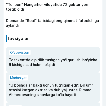
“Tolibon” Nangarhor viloyatida 72 gektar yerni
tortib oldi
Diomande “Real” tarixidagi eng qimmat futbolchiga
aylandi
Tavsiyalar
O‘zbekiston
Toshkentda o‘pirilib tushgan yo‘l qurilishi bo‘yicha
6 kishiga sud hukmi o‘qildi
Madaniyat
“U boshqalar baxti uchun tug‘ilgan edi”. Bir umr
otasini kutgan aktrisa va dublyaj ustasi Rimma
Ahmedovaning sinovlarga to‘la hayoti