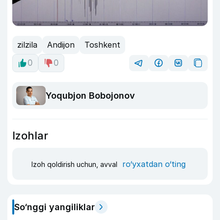
zilzila
Andijon
Toshkent
0
0
Yoqubjon Bobojonov
Izohlar
ro‘yxatdan o‘ting
Izoh qoldirish uchun, avval
So‘nggi yangiliklar