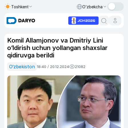
Toshkent
O‘zbekcha
Komil Allamjonov va Dmitriy Lini
o‘ldirish uchun yollangan shaxslar
qidiruvga berildi
O‘zbekiston
18:40 / 20.12.2024
21082