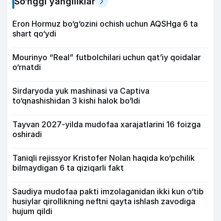
So‘nggi yangiliklar
Eron Hormuz bo‘g‘ozini ochish uchun AQSHga 6 ta
shart qo‘ydi
Mourinyo “Real” futbolchilari uchun qat’iy qoidalar
o‘rnatdi
Sirdaryoda yuk mashinasi va Captiva
to‘qnashishidan 3 kishi halok bo‘ldi
Tayvan 2027-yilda mudofaa xarajatlarini 16 foizga
oshiradi
Taniqli rejissyor Kristofer Nolan haqida ko‘pchilik
bilmaydigan 6 ta qiziqarli fakt
Saudiya mudofaa pakti imzolaganidan ikki kun o‘tib
husiylar qirollikning neftni qayta ishlash zavodiga
hujum qildi