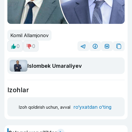
Komil Allamjonov
0
0
Islombek Umaraliyev
Izohlar
ro‘yxatdan o‘ting
Izoh qoldirish uchun, avval