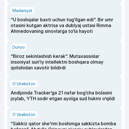
Madaniyat
“U boshqalar baxti uchun tug‘ilgan edi”. Bir umr
otasini kutgan aktrisa va dublyaj ustasi Rimma
Ahmedovaning sinovlarga to‘la hayoti
Dunyo
“Biroz sekinlashish kerak”. Mutaxassislar
insoniyat sun’iy intellektni boshqara olmay
qolishidan xavotir bildirdi
O‘zbekiston
Andijonda Tracker’ga 21 nafar bog‘cha bolasini
joylab, YTH sodir etgan ayolga sud hukmi o‘qildi
O‘zbekiston
“Sakkiz qator she’rim boshimga sakkizta bomba