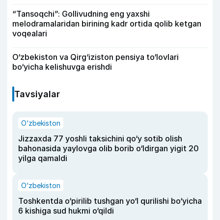
“Tansoqchi”: Gollivudning eng yaxshi
melodramalaridan birining kadr ortida qolib ketgan
voqealari
O‘zbekiston va Qirg‘iziston pensiya to‘lovlari
bo‘yicha kelishuvga erishdi
Tavsiyalar
O‘zbekiston
Jizzaxda 77 yoshli taksichini qo‘y sotib olish
bahonasida yaylovga olib borib o‘ldirgan yigit 20
yilga qamaldi
O‘zbekiston
Toshkentda o‘pirilib tushgan yo‘l qurilishi bo‘yicha
6 kishiga sud hukmi o‘qildi