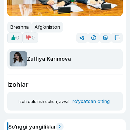
Breshna
Afg‘oniston
0
0
Zulfiya Karimova
Izohlar
ro‘yxatdan o‘ting
Izoh qoldirish uchun, avval
So‘nggi yangiliklar