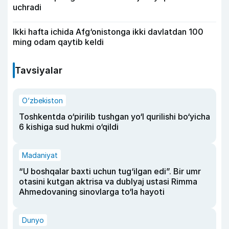
uchradi
Ikki hafta ichida Afg‘onistonga ikki davlatdan 100
ming odam qaytib keldi
Tavsiyalar
O‘zbekiston
Toshkentda o‘pirilib tushgan yo‘l qurilishi bo‘yicha
6 kishiga sud hukmi o‘qildi
Madaniyat
“U boshqalar baxti uchun tug‘ilgan edi”. Bir umr
otasini kutgan aktrisa va dublyaj ustasi Rimma
Ahmedovaning sinovlarga to‘la hayoti
Dunyo