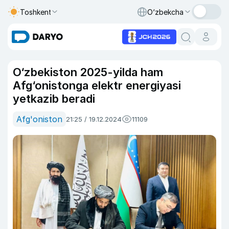
Toshkent
O‘zbekcha
O‘zbekiston 2025-yilda ham
Afg‘onistonga elektr energiyasi
yetkazib beradi
Afg'oniston
21:25 / 19.12.2024
11109