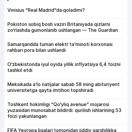
Vinisius “Real Madrid”da qoladimi?
Pokiston sobiq bosh vaziri Britaniyada qizlarni
zo‘rlashda gumonlanib ushlangan — The Guardian
Samarqandda tuman elektr ta’minoti korxonasi
rahbari pora bilan ushlandi
O‘zbekistonda iyul oyida yillik inflyatsiya 6,4 foizni
tashkil etdi
Meksikada a’lo natijalar sabab 58 ming abituriyent
universitetga qayta imtihon topshiradi
Toshkent hokimligi “Qo‘yliq avenue” mojarosi
yuzasidan munosabat bildirdi: qurilish ishlarining 53
foizi yakunlangan
FIFA Yevropa ligalari tomonidan jiddiy qarshilikka