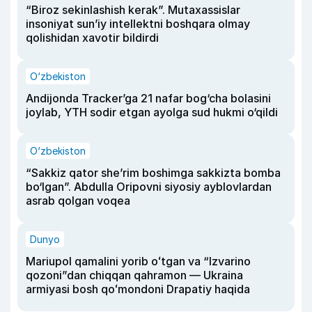
“Biroz sekinlashish kerak”. Mutaxassislar
insoniyat sun’iy intellektni boshqara olmay
qolishidan xavotir bildirdi
O‘zbekiston
Andijonda Tracker’ga 21 nafar bog‘cha bolasini
joylab, YTH sodir etgan ayolga sud hukmi o‘qildi
O‘zbekiston
“Sakkiz qator she’rim boshimga sakkizta bomba
bo‘lgan”. Abdulla Oripovni siyosiy ayblovlardan
asrab qolgan voqea
Dunyo
Mariupol qamalini yorib oʻtgan va “Izvarino
qozoni”dan chiqqan qahramon — Ukraina
armiyasi bosh qoʻmondoni Drapatiy haqida