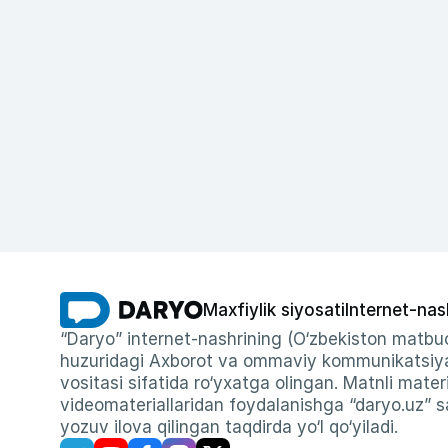
Maxfiylik siyosati
Internet-nas
“Daryo” internet-nashrining (O‘zbekiston matbuo
huzuridagi Axborot va ommaviy kommunikatsiyal
vositasi sifatida ro‘yxatga olingan. Matnli materi
videomateriallaridan foydalanishga “daryo.uz” sa
yozuv ilova qilingan taqdirda yo‘l qo‘yiladi.