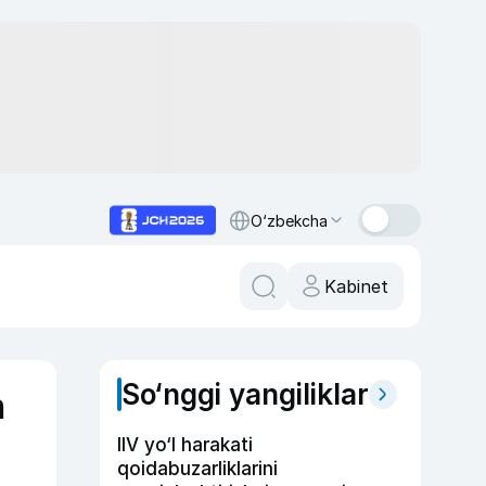
O‘zbekcha
Kabinet
So‘nggi yangiliklar
n
IIV yo‘l harakati
qoidabuzarliklarini