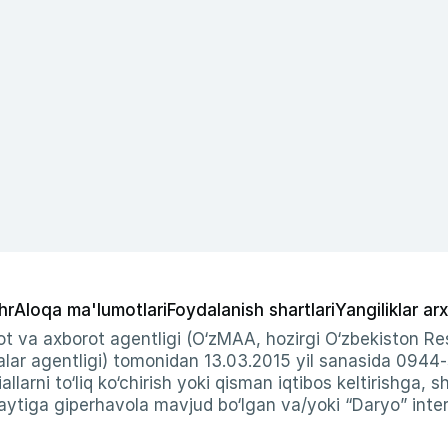
hr
Aloqa ma'lumotlari
Foydalanish shartlari
Yangiliklar arx
t va axborot agentligi (O‘zMAA, hozirgi O‘zbekiston Res
ar agentligi) tomonidan 13.03.2015 yil sanasida 0944
allarni to‘liq ko‘chirish yoki qisman iqtibos keltirishga, 
ytiga giperhavola mavjud bo‘lgan va/yoki “Daryo” intern