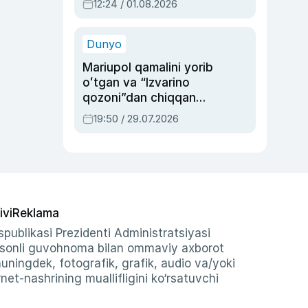
12:24 / 01.08.2026
ayblovlardan asrab
qolgan voqea
Dunyo
Mariupol qamalini yorib
oʻtgan va “Izvarino
qozoni”dan chiqqan
qahramon — Ukraina
19:50 / 29.07.2026
armiyasi bosh
qoʻmondoni Drapatiy
haqida
ivi
Reklama
publikasi Prezidenti Administratsiyasi
-sonli guvohnoma bilan ommaviy axborot
shuningdek, fotografik, grafik, audio va/yoki
et-nashrining muallifligini ko‘rsatuvchi