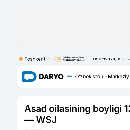
Toshkent
USD :
12 178,85
so'm
O‘zbekiston
Markaziy
Asad oilasining boyligi 
— WSJ