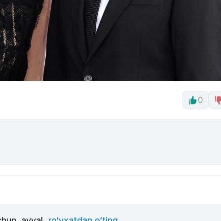
0
uchun, avval
ro‘yxatdan o‘ting