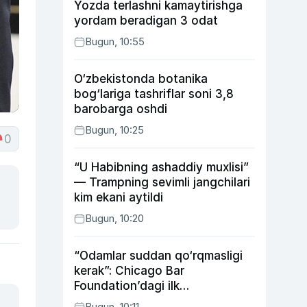
Yozda terlashni kamaytirishga
yordam beradigan 3 odat
Bugun, 10:55
O‘zbekistonda botanika
bog‘lariga tashriflar soni 3,8
barobarga oshdi
Bugun, 10:25
0
“U Habibning ashaddiy muxlisi”
— Trampning sevimli jangchilari
kim ekani aytildi
Bugun, 10:20
“Odamlar suddan qo‘rqmasligi
kerak”: Chicago Bar
Foundation’dagi ilk
o‘zbekistonlik Go‘zal
Bugun, 10:11