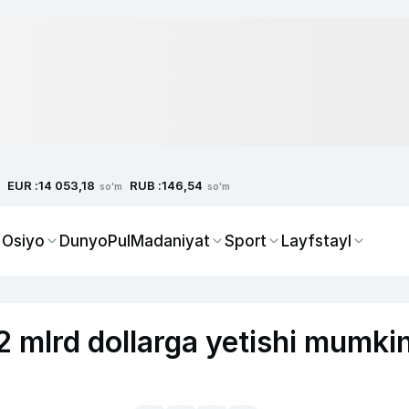
EUR :
RUB :
14 053,18
146,54
so'm
so'm
 Osiyo
Dunyo
Pul
Madaniyat
Sport
Layfstayl
12 mlrd dollarga yetishi mumki