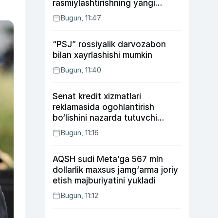
rasmiylashtirishning yangi
tartibini taklif qildi
Bugun, 11:47
“PSJ” rossiyalik darvozabon
bilan xayrlashishi mumkin
Bugun, 11:40
Senat kredit xizmatlari
reklamasida ogohlantirish
bo‘lishini nazarda tutuvchi
qonunni ma’qulladi
Bugun, 11:16
AQSH sudi Meta’ga 567 mln
dollarlik maxsus jamg‘arma joriy
etish majburiyatini yukladi
Bugun, 11:12