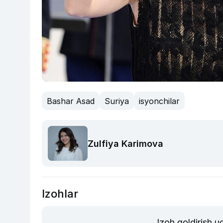
Bashar Asad
Suriya
isyonchilar
Zulfiya Karimova
Izohlar
Izoh qoldirish 