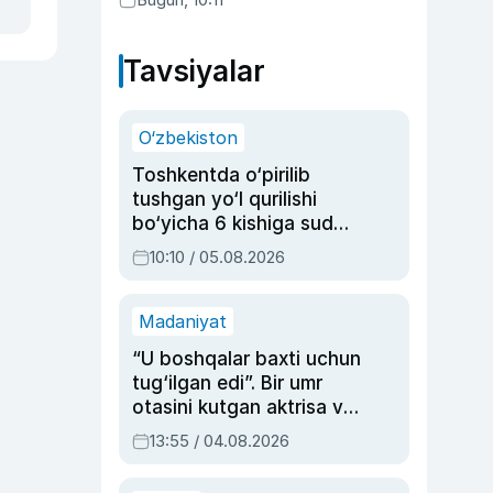
Abduaxatova
Tavsiyalar
O‘zbekiston
Toshkentda o‘pirilib
tushgan yo‘l qurilishi
bo‘yicha 6 kishiga sud
hukmi o‘qildi
10:10 / 05.08.2026
Madaniyat
“U boshqalar baxti uchun
tug‘ilgan edi”. Bir umr
otasini kutgan aktrisa va
dublyaj ustasi Rimma
13:55 / 04.08.2026
Ahmedovaning
sinovlarga to‘la hayoti