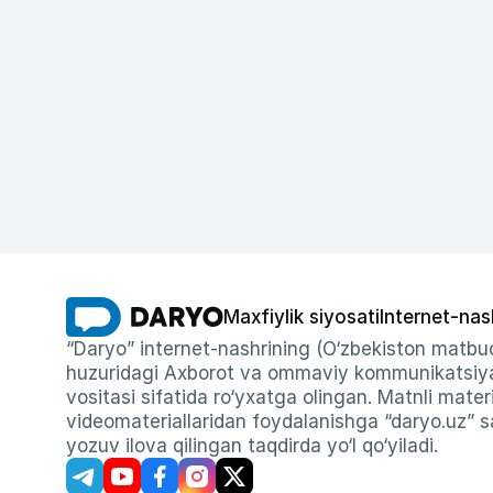
Maxfiylik siyosati
Internet-nas
“Daryo” internet-nashrining (O‘zbekiston matbuo
huzuridagi Axborot va ommaviy kommunikatsiyal
vositasi sifatida ro‘yxatga olingan. Matnli materi
videomateriallaridan foydalanishga “daryo.uz” sa
yozuv ilova qilingan taqdirda yo‘l qo‘yiladi.