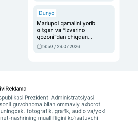
qolgan voqea
Dunyo
Mariupol qamalini yorib
oʻtgan va “Izvarino
qozoni”dan chiqqan
qahramon — Ukraina
19:50 / 29.07.2026
armiyasi bosh
qoʻmondoni Drapatiy
haqida
ivi
Reklama
publikasi Prezidenti Administratsiyasi
-sonli guvohnoma bilan ommaviy axborot
shuningdek, fotografik, grafik, audio va/yoki
et-nashrining muallifligini ko‘rsatuvchi