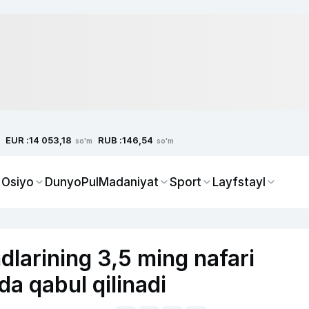
EUR :
RUB :
14 053,18
146,54
so'm
so'm
 Osiyo
Dunyo
Pul
Madaniyat
Sport
Layfstayl
dlarining 3,5 ming nafari
da qabul qilinadi