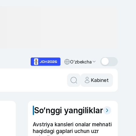
O‘zbekcha
Kabinet
So‘nggi yangiliklar
Avstriya kansleri onalar mehnati
haqidagi gaplari uchun uzr