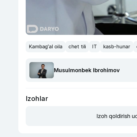
Kambagʻal oila
chet tili
IT
kasb-hunar
Musulmonbek Ibrohimov
Izohlar
Izoh qoldirish 