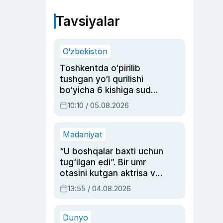
Tavsiyalar
O‘zbekiston
Toshkentda o‘pirilib
tushgan yo‘l qurilishi
bo‘yicha 6 kishiga sud
hukmi o‘qildi
10:10 / 05.08.2026
Madaniyat
“U boshqalar baxti uchun
tug‘ilgan edi”. Bir umr
otasini kutgan aktrisa va
dublyaj ustasi Rimma
13:55 / 04.08.2026
Ahmedovaning
sinovlarga to‘la hayoti
Dunyo