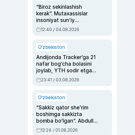
“Biroz sekinlashish
kerak”. Mutaxassislar
insoniyat sun’iy
intellektni boshqara
12:40 / 04.08.2026
olmay qolishidan xavotir
bildirdi
O‘zbekiston
Andijonda Tracker’ga 21
nafar bog‘cha bolasini
joylab, YTH sodir etgan
ayolga sud hukmi o‘qildi
23:41 / 03.08.2026
O‘zbekiston
“Sakkiz qator she’rim
boshimga sakkizta
bomba bo‘lgan”. Abdulla
Oripovni siyosiy
12:24 / 01.08.2026
ayblovlardan asrab