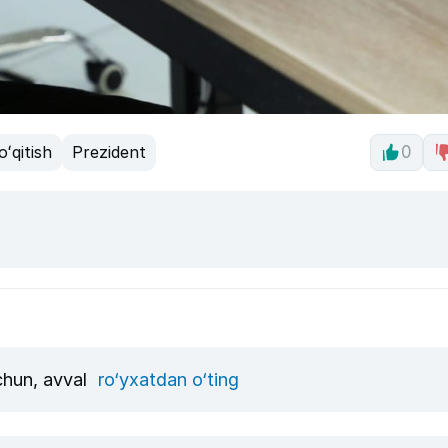
oʻqitish
Prezident
0
uchun, avval
ro‘yxatdan o‘ting