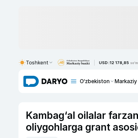
Toshkent
USD :
12 178,85
so'm
O‘zbekiston
Markaziy
Kambag‘al oilalar farzan
oliygohlarga grant asosi