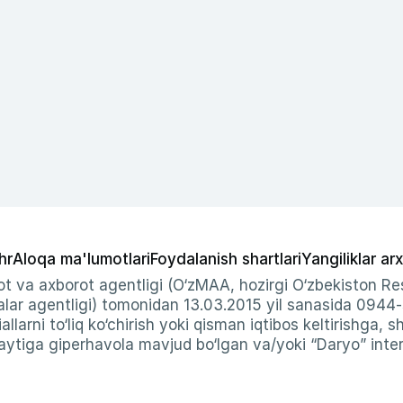
hr
Aloqa ma'lumotlari
Foydalanish shartlari
Yangiliklar arx
t va axborot agentligi (O‘zMAA, hozirgi O‘zbekiston Res
ar agentligi) tomonidan 13.03.2015 yil sanasida 0944
allarni to‘liq ko‘chirish yoki qisman iqtibos keltirishga, 
ytiga giperhavola mavjud bo‘lgan va/yoki “Daryo” intern