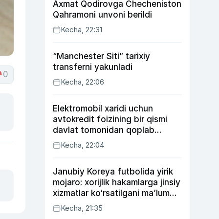
Axmat Qodirovga Checheniston
Qahramoni unvoni berildi
Kecha, 22:31
“Manchester Siti” tarixiy
transferni yakunladi
0
Kecha, 22:06
Elektromobil xaridi uchun
avtokredit foizining bir qismi
davlat tomonidan qoplab
berilishi mumkin
Kecha, 22:04
Janubiy Koreya futbolida yirik
mojaro: xorijlik hakamlarga jinsiy
xizmatlar ko‘rsatilgani ma’lum
qilindi
Kecha, 21:35