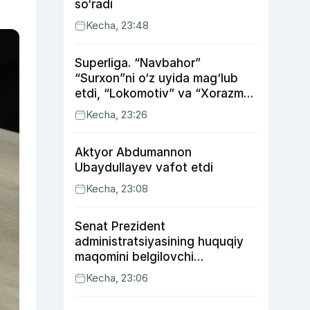
so‘radi
Kecha, 23:48
Superliga. “Navbahor”
“Surxon”ni o‘z uyida mag‘lub
etdi, “Lokomotiv” va “Xorazm”
uyda g‘alaba qozondi
Kecha, 23:26
Aktyor Abdu­mannon
Ubaydullayev vafot etdi
Kecha, 23:08
Senat Prezident
administratsiyasining huquqiy
maqomini belgilovchi
konstitutsiyaviy qonunni
Kecha, 23:06
ma’qulladi