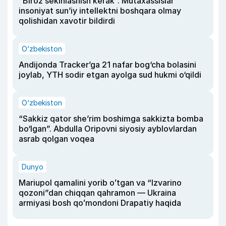
“Biroz sekinlashish kerak”. Mutaxassislar
insoniyat sun’iy intellektni boshqara olmay
qolishidan xavotir bildirdi
O‘zbekiston
Andijonda Tracker’ga 21 nafar bog‘cha bolasini
joylab, YTH sodir etgan ayolga sud hukmi o‘qildi
O‘zbekiston
“Sakkiz qator she’rim boshimga sakkizta bomba
bo‘lgan”. Abdulla Oripovni siyosiy ayblovlardan
asrab qolgan voqea
Dunyo
Mariupol qamalini yorib oʻtgan va “Izvarino
qozoni”dan chiqqan qahramon — Ukraina
armiyasi bosh qoʻmondoni Drapatiy haqida