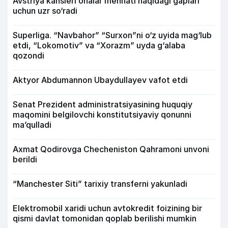
Avstriya kansleri onalar mehnati haqidagi gaplari
uchun uzr so‘radi
Superliga. “Navbahor” “Surxon”ni o‘z uyida mag‘lub
etdi, “Lokomotiv” va “Xorazm” uyda g‘alaba
qozondi
Aktyor Abdu­mannon Ubaydullayev vafot etdi
Senat Prezident administratsiyasining huquqiy
maqomini belgilovchi konstitutsiyaviy qonunni
ma’qulladi
Axmat Qodirovga Checheniston Qahramoni unvoni
berildi
“Manchester Siti” tarixiy transferni yakunladi
Elektromobil xaridi uchun avtokredit foizining bir
qismi davlat tomonidan qoplab berilishi mumkin