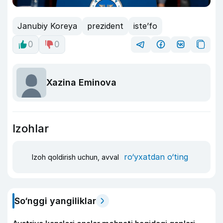
Janubiy Koreya
prezident
iste’fo
0
0
Xazina Eminova
Izohlar
ro‘yxatdan o‘ting
Izoh qoldirish uchun, avval
So‘nggi yangiliklar