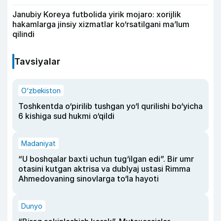
Janubiy Koreya futbolida yirik mojaro: xorijlik
hakamlarga jinsiy xizmatlar ko‘rsatilgani ma’lum
qilindi
Tavsiyalar
O‘zbekiston
Toshkentda o‘pirilib tushgan yo‘l qurilishi bo‘yicha
6 kishiga sud hukmi o‘qildi
Madaniyat
“U boshqalar baxti uchun tug‘ilgan edi”. Bir umr
otasini kutgan aktrisa va dublyaj ustasi Rimma
Ahmedovaning sinovlarga to‘la hayoti
Dunyo