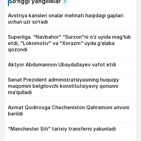
So‘nggi yangiliklar
Avstriya kansleri onalar mehnati haqidagi gaplari
uchun uzr so‘radi
Superliga. “Navbahor” “Surxon”ni o‘z uyida mag‘lub
etdi, “Lokomotiv” va “Xorazm” uyda g‘alaba
qozondi
Aktyor Abdu­mannon Ubaydullayev vafot etdi
Senat Prezident administratsiyasining huquqiy
maqomini belgilovchi konstitutsiyaviy qonunni
ma’qulladi
Axmat Qodirovga Checheniston Qahramoni unvoni
berildi
“Manchester Siti” tarixiy transferni yakunladi