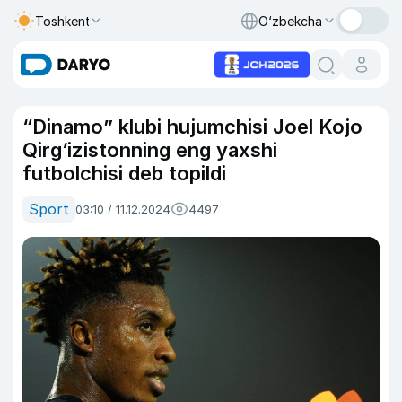
Toshkent
O‘zbekcha
“Dinamo” klubi hujumchisi Joel Kojo
Qirg‘izistonning eng yaxshi
futbolchisi deb topildi
Sport
03:10 / 11.12.2024
4497