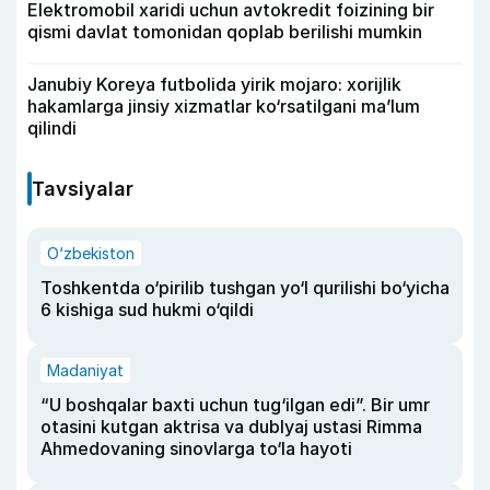
Elektromobil xaridi uchun avtokredit foizining bir
qismi davlat tomonidan qoplab berilishi mumkin
Janubiy Koreya futbolida yirik mojaro: xorijlik
hakamlarga jinsiy xizmatlar ko‘rsatilgani ma’lum
qilindi
Tavsiyalar
O‘zbekiston
Toshkentda o‘pirilib tushgan yo‘l qurilishi bo‘yicha
6 kishiga sud hukmi o‘qildi
Madaniyat
“U boshqalar baxti uchun tug‘ilgan edi”. Bir umr
otasini kutgan aktrisa va dublyaj ustasi Rimma
Ahmedovaning sinovlarga to‘la hayoti