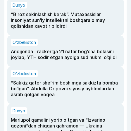
Dunyo
“Biroz sekinlashish kerak”. Mutaxassislar
insoniyat sun’iy intellektni boshqara olmay
qolishidan xavotir bildirdi
O‘zbekiston
Andijonda Tracker’ga 21 nafar bog‘cha bolasini
joylab, YTH sodir etgan ayolga sud hukmi o‘qildi
O‘zbekiston
“Sakkiz qator she’rim boshimga sakkizta bomba
bo‘lgan”. Abdulla Oripovni siyosiy ayblovlardan
asrab qolgan voqea
Dunyo
Mariupol qamalini yorib oʻtgan va “Izvarino
qozoni”dan chiqqan qahramon — Ukraina