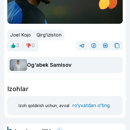
Joel Kojo
Qirg'iziston
0
0
Og‘abek Samisov
Izohlar
ro‘yxatdan o‘ting
Izoh qoldirish uchun, avval