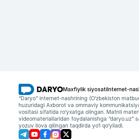
Maxfiylik siyosati
Internet-nas
“Daryo” internet-nashrining (O‘zbekiston matbuo
huzuridagi Axborot va ommaviy kommunikatsiyal
vositasi sifatida ro‘yxatga olingan. Matnli materi
videomateriallaridan foydalanishga “daryo.uz” sa
yozuv ilova qilingan taqdirda yo‘l qo‘yiladi.