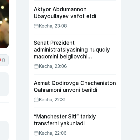
Aktyor Abdu­mannon
Ubaydullayev vafot etdi
Kecha, 23:08
Senat Prezident
administratsiyasining huquqiy
maqomini belgilovchi
0
konstitutsiyaviy qonunni
Kecha, 23:06
ma’qulladi
Axmat Qodirovga Checheniston
Qahramoni unvoni berildi
Kecha, 22:31
“Manchester Siti” tarixiy
transferni yakunladi
Kecha, 22:06