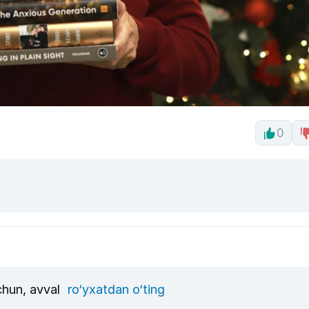
0
uchun, avval
ro‘yxatdan o‘ting