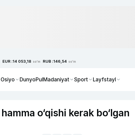
EUR :
RUB :
14 053,18
146,54
so'm
so'm
 Osiyo
Dunyo
Pul
Madaniyat
Sport
Layfstayl
i: hamma o‘qishi kerak bo‘lgan