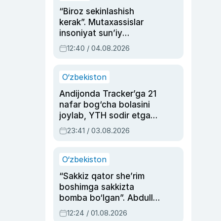
“Biroz sekinlashish
kerak”. Mutaxassislar
insoniyat sun’iy
intellektni boshqara
12:40 / 04.08.2026
olmay qolishidan xavotir
bildirdi
O‘zbekiston
Andijonda Tracker’ga 21
nafar bog‘cha bolasini
joylab, YTH sodir etgan
ayolga sud hukmi o‘qildi
23:41 / 03.08.2026
O‘zbekiston
“Sakkiz qator she’rim
boshimga sakkizta
bomba bo‘lgan”. Abdulla
Oripovni siyosiy
12:24 / 01.08.2026
ayblovlardan asrab