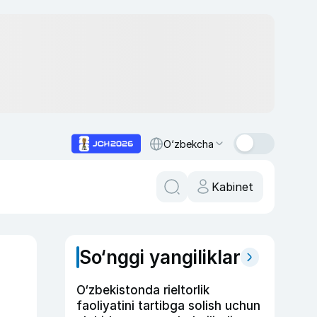
O‘zbekcha
Kabinet
So‘nggi yangiliklar
O‘zbekistonda rieltorlik
faoliyatini tartibga solish uchun