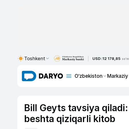
Toshkent
USD :
12 178,85
so'm
O‘zbekiston
Markaziy
Bill Geyts tavsiya qilad
beshta qiziqarli kitob