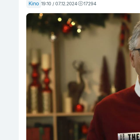
Kino
19:10 / 07.12.2024
17294