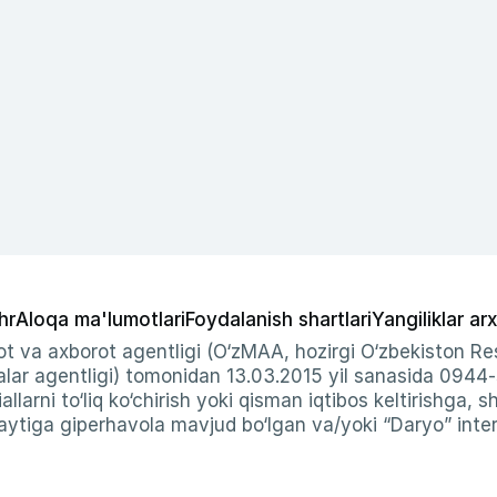
hr
Aloqa ma'lumotlari
Foydalanish shartlari
Yangiliklar arx
t va axborot agentligi (O‘zMAA, hozirgi O‘zbekiston Res
ar agentligi) tomonidan 13.03.2015 yil sanasida 0944
allarni to‘liq ko‘chirish yoki qisman iqtibos keltirishga, 
ytiga giperhavola mavjud bo‘lgan va/yoki “Daryo” intern