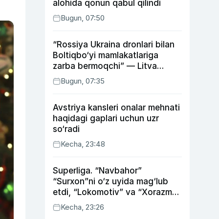
alohida qonun qabul qilindi
Bugun, 07:50
“Rossiya Ukraina dronlari bilan
Boltiqbo‘yi mamlakatlariga
zarba bermoqchi” — Litva
mudofaa vaziri
Bugun, 07:35
Avstriya kansleri onalar mehnati
haqidagi gaplari uchun uzr
so‘radi
Kecha, 23:48
Superliga. “Navbahor”
“Surxon”ni o‘z uyida mag‘lub
etdi, “Lokomotiv” va “Xorazm”
uyda g‘alaba qozondi
Kecha, 23:26