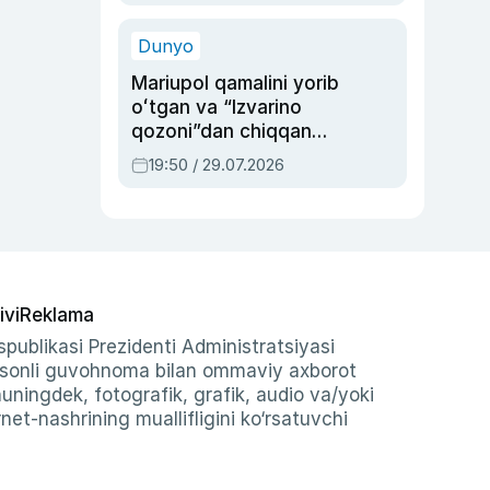
qolgan voqea
Dunyo
Mariupol qamalini yorib
oʻtgan va “Izvarino
qozoni”dan chiqqan
qahramon — Ukraina
19:50 / 29.07.2026
armiyasi bosh
qoʻmondoni Drapatiy
haqida
ivi
Reklama
publikasi Prezidenti Administratsiyasi
-sonli guvohnoma bilan ommaviy axborot
shuningdek, fotografik, grafik, audio va/yoki
et-nashrining muallifligini ko‘rsatuvchi