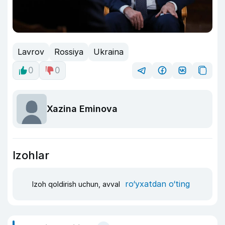
Lavrov
Rossiya
Ukraina
0
0
Xazina Eminova
Izohlar
ro‘yxatdan o‘ting
Izoh qoldirish uchun, avval