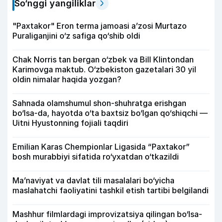
So‘nggi yangiliklar
"Paxtakor" Eron terma jamoasi a’zosi Murtazo
Puraliganjini o‘z safiga qo‘shib oldi
Chak Norris tan bergan o‘zbek va Bill Klintondan
Karimovga maktub. O‘zbekiston gazetalari 30 yil
oldin nimalar haqida yozgan?
Sahnada olamshumul shon-shuhratga erishgan
bo‘lsa-da, hayotda o‘ta baxtsiz bo‘lgan qo‘shiqchi —
Uitni Hyustonning fojiali taqdiri
Emilian Karas Chempionlar Ligasida “Paxtakor”
bosh murabbiyi sifatida ro‘yxatdan o‘tkazildi
Ma’naviyat va davlat tili masalalari bo‘yicha
maslahatchi faoliyatini tashkil etish tartibi belgilandi
Mashhur filmlardagi improvizatsiya qilingan bo‘lsa-