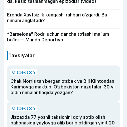
da, kesib tashlanmagan epizodlar (video)
Eronda Xavfsizlik kengashi rahbari o‘zgardi. Bu
nimani anglatadi?
“Barselona” Rodri uchun qancha to‘lashi ma’lum
bo‘ldi — Mundo Deportivo
Tavsiyalar
O‘zbekiston
Chak Norris tan bergan o‘zbek va Bill Klintondan
Karimovga maktub. O‘zbekiston gazetalari 30 yil
oldin nimalar haqida yozgan?
O‘zbekiston
Jizzaxda 77 yoshli taksichini qo‘y sotib olish
bahonasida yaylovga olib borib o‘ldirgan yigit 20