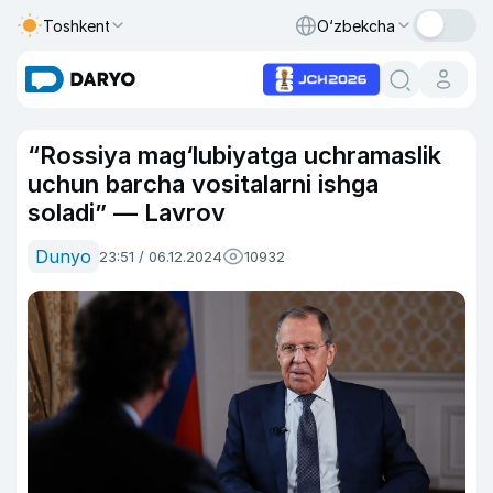
Toshkent
O‘zbekcha
“Rossiya mag‘lubiyatga uchramaslik
uchun barcha vositalarni ishga
soladi” — Lavrov
Dunyo
23:51 / 06.12.2024
10932