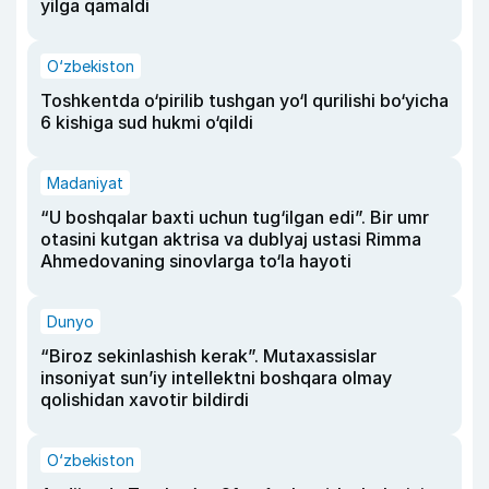
yilga qamaldi
O‘zbekiston
Toshkentda o‘pirilib tushgan yo‘l qurilishi bo‘yicha
6 kishiga sud hukmi o‘qildi
Madaniyat
“U boshqalar baxti uchun tug‘ilgan edi”. Bir umr
otasini kutgan aktrisa va dublyaj ustasi Rimma
Ahmedovaning sinovlarga to‘la hayoti
Dunyo
“Biroz sekinlashish kerak”. Mutaxassislar
insoniyat sun’iy intellektni boshqara olmay
qolishidan xavotir bildirdi
O‘zbekiston