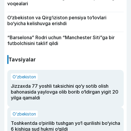
voqealari
O‘zbekiston va Qirg‘iziston pensiya to‘lovlari
bo‘yicha kelishuvga erishdi
“Barselona” Rodri uchun “Manchester Siti”ga bir
futbolchisini taklif qildi
Tavsiyalar
O‘zbekiston
Jizzaxda 77 yoshli taksichini qo‘y sotib olish
bahonasida yaylovga olib borib o‘ldirgan yigit 20
yilga qamaldi
O‘zbekiston
Toshkentda o‘pirilib tushgan yo‘l qurilishi bo‘yicha
6 kishiga sud hukmi o‘qildi