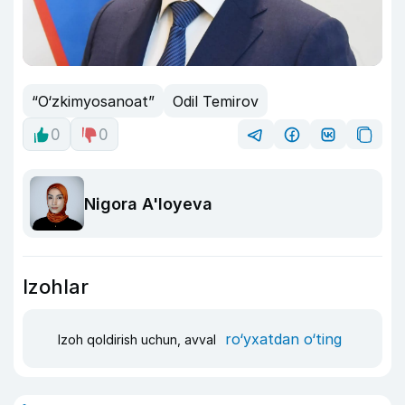
“O‘zkimyosanoat”
Odil Temirov
0
0
Nigora A'loyeva
Izohlar
ro‘yxatdan o‘ting
Izoh qoldirish uchun, avval