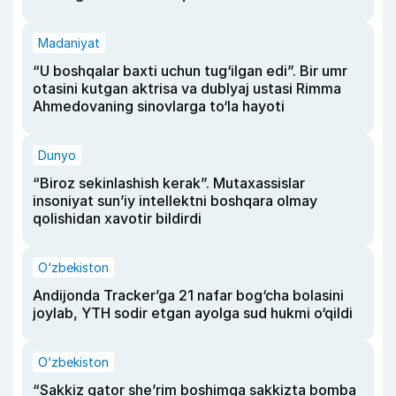
Madaniyat
“U boshqalar baxti uchun tug‘ilgan edi”. Bir umr
otasini kutgan aktrisa va dublyaj ustasi Rimma
Ahmedovaning sinovlarga to‘la hayoti
Dunyo
“Biroz sekinlashish kerak”. Mutaxassislar
insoniyat sun’iy intellektni boshqara olmay
qolishidan xavotir bildirdi
O‘zbekiston
Andijonda Tracker’ga 21 nafar bog‘cha bolasini
joylab, YTH sodir etgan ayolga sud hukmi o‘qildi
O‘zbekiston
“Sakkiz qator she’rim boshimga sakkizta bomba