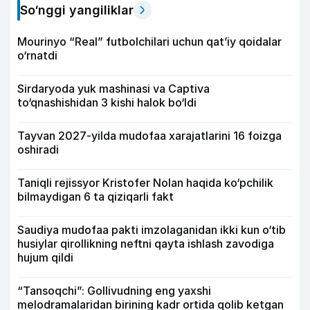
So‘nggi yangiliklar
Mourinyo “Real” futbolchilari uchun qat’iy qoidalar
o‘rnatdi
Sirdaryoda yuk mashinasi va Captiva
to‘qnashishidan 3 kishi halok bo‘ldi
Tayvan 2027-yilda mudofaa xarajatlarini 16 foizga
oshiradi
Taniqli rejissyor Kristofer Nolan haqida ko‘pchilik
bilmaydigan 6 ta qiziqarli fakt
Saudiya mudofaa pakti imzolaganidan ikki kun o‘tib
husiylar qirollikning neftni qayta ishlash zavodiga
hujum qildi
“Tansoqchi”: Gollivudning eng yaxshi
melodramalaridan birining kadr ortida qolib ketgan