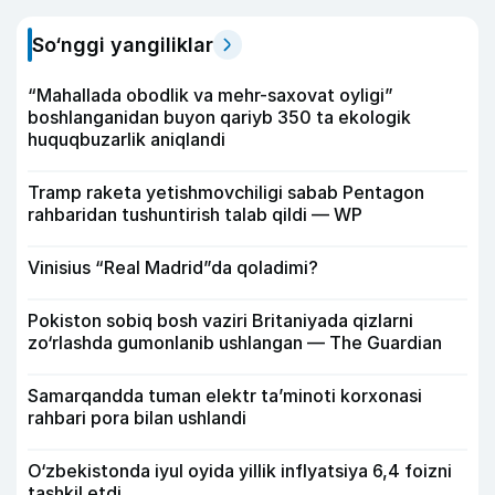
So‘nggi yangiliklar
“Mahallada obodlik va mehr-saxovat oyligi”
boshlanganidan buyon qariyb 350 ta ekologik
huquqbuzarlik aniqlandi
Tramp raketa yetishmovchiligi sabab Pentagon
rahbaridan tushuntirish talab qildi — WP
Vinisius “Real Madrid”da qoladimi?
Pokiston sobiq bosh vaziri Britaniyada qizlarni
zo‘rlashda gumonlanib ushlangan — The Guardian
Samarqandda tuman elektr ta’minoti korxonasi
rahbari pora bilan ushlandi
O‘zbekistonda iyul oyida yillik inflyatsiya 6,4 foizni
tashkil etdi