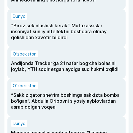
Dunyo
“Biroz sekinlashish kerak”. Mutaxassislar
insoniyat sun’iy intellektni boshqara olmay
qolishidan xavotir bildirdi
O‘zbekiston
Andijonda Tracker’ga 21 nafar bog‘cha bolasini
joylab, YTH sodir etgan ayolga sud hukmi o‘qildi
O‘zbekiston
“Sakkiz qator she’rim boshimga sakkizta bomba
bo‘lgan”. Abdulla Oripovni siyosiy ayblovlardan
asrab qolgan voqea
Dunyo
Mariupol qamalini yorib oʻtgan va “Izvarino