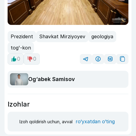
Prezident
Shavkat Mirziyoyev
geologiya
tog'-kon
0
0
Og‘abek Samisov
Izohlar
ro‘yxatdan o‘ting
Izoh qoldirish uchun, avval