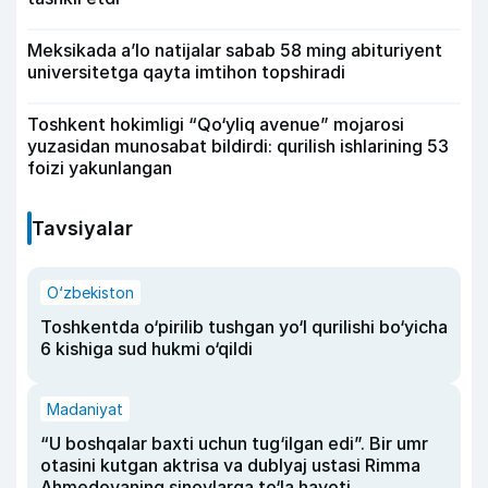
Meksikada a’lo natijalar sabab 58 ming abituriyent
universitetga qayta imtihon topshiradi
Toshkent hokimligi “Qo‘yliq avenue” mojarosi
yuzasidan munosabat bildirdi: qurilish ishlarining 53
foizi yakunlangan
Tavsiyalar
O‘zbekiston
Toshkentda o‘pirilib tushgan yo‘l qurilishi bo‘yicha
6 kishiga sud hukmi o‘qildi
Madaniyat
“U boshqalar baxti uchun tug‘ilgan edi”. Bir umr
otasini kutgan aktrisa va dublyaj ustasi Rimma
Ahmedovaning sinovlarga to‘la hayoti