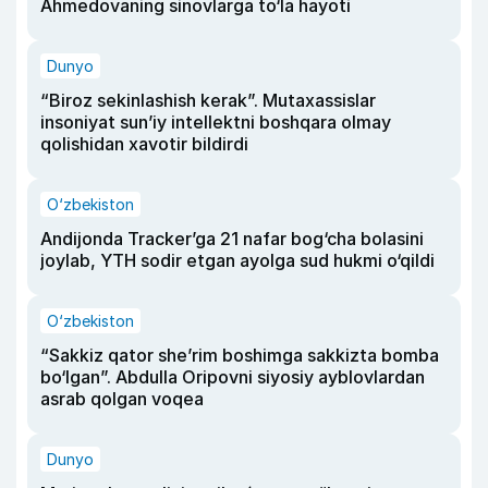
Ahmedovaning sinovlarga to‘la hayoti
Dunyo
“Biroz sekinlashish kerak”. Mutaxassislar
insoniyat sun’iy intellektni boshqara olmay
qolishidan xavotir bildirdi
O‘zbekiston
Andijonda Tracker’ga 21 nafar bog‘cha bolasini
joylab, YTH sodir etgan ayolga sud hukmi o‘qildi
O‘zbekiston
“Sakkiz qator she’rim boshimga sakkizta bomba
bo‘lgan”. Abdulla Oripovni siyosiy ayblovlardan
asrab qolgan voqea
Dunyo