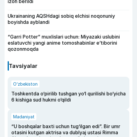
izoh berildi
Ukrainaning AQSHdagi sobiq elchisi noqonuniy
boyishda ayblandi
“Garri Potter” muxlislari uchun: Miyazaki uslubini
eslatuvchi yangi anime tomoshabinlar e’tiborini
qozonmoqda
Tavsiyalar
O‘zbekiston
Toshkentda o‘pirilib tushgan yo‘l qurilishi bo‘yicha
6 kishiga sud hukmi o‘qildi
Madaniyat
“U boshqalar baxti uchun tug‘ilgan edi”. Bir umr
otasini kutgan aktrisa va dublyaj ustasi Rimma