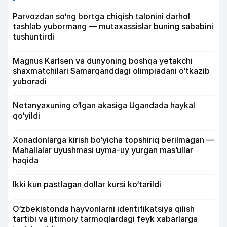
Parvozdan so‘ng bortga chiqish talonini darhol
tashlab yubormang — mutaxassislar buning sababini
tushuntirdi
Magnus Karlsen va dunyoning boshqa yetakchi
shaxmatchilari Samarqanddagi olimpiadani o‘tkazib
yuboradi
Netanyaxuning o‘lgan akasiga Ugandada haykal
qo‘yildi
Xonadonlarga kirish bo‘yicha topshiriq berilmagan —
Mahallalar uyushmasi uyma-uy yurgan mas’ullar
haqida
Ikki kun pastlagan dollar kursi ko‘tarildi
O‘zbekistonda hayvonlarni identifikatsiya qilish
tartibi va ijtimoiy tarmoqlardagi feyk xabarlarga