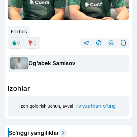
Forbes
0
0
Og‘abek Samisov
Izohlar
ro‘yxatdan o‘ting
Izoh qoldirish uchun, avval
So‘nggi yangiliklar