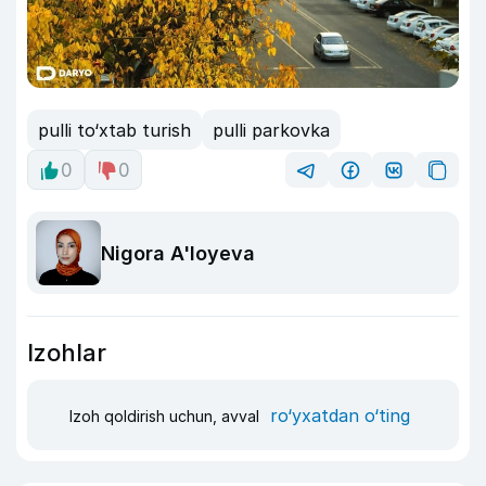
pulli to‘xtab turish
pulli parkovka
0
0
Nigora A'loyeva
Izohlar
ro‘yxatdan o‘ting
Izoh qoldirish uchun, avval