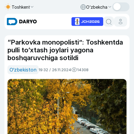
Toshkent
O‘zbekcha
“Parkovka monopolisti”: Toshkentda
pulli to‘xtash joylari yagona
boshqaruvchiga sotildi
O‘zbekiston
19:32 / 26.11.2024
14308