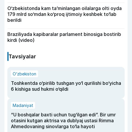
O‘zbekistonda kam ta’minlangan oilalarga olti oyda
179 mlrd so‘mdan ko‘proq ijtimoiy keshbek to‘lab
berildi
Braziliyada kapibaralar parlament binosiga bostirib
kirdi (video)
Tavsiyalar
O‘zbekiston
Toshkentda o‘pirilib tushgan yo‘l qurilishi bo‘yicha
6 kishiga sud hukmi o‘qildi
Madaniyat
“U boshqalar baxti uchun tug‘ilgan edi”. Bir umr
otasini kutgan aktrisa va dublyaj ustasi Rimma
Ahmedovaning sinovlarga to‘la hayoti