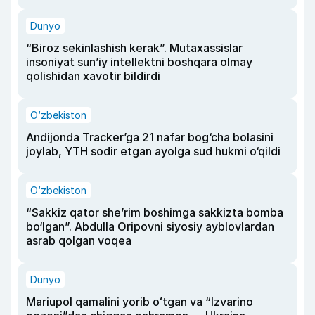
Dunyo
“Biroz sekinlashish kerak”. Mutaxassislar
insoniyat sun’iy intellektni boshqara olmay
qolishidan xavotir bildirdi
O‘zbekiston
Andijonda Tracker’ga 21 nafar bog‘cha bolasini
joylab, YTH sodir etgan ayolga sud hukmi o‘qildi
O‘zbekiston
“Sakkiz qator she’rim boshimga sakkizta bomba
bo‘lgan”. Abdulla Oripovni siyosiy ayblovlardan
asrab qolgan voqea
Dunyo
Mariupol qamalini yorib oʻtgan va “Izvarino