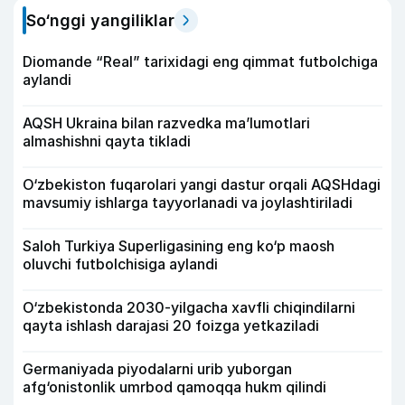
So‘nggi yangiliklar
Diomande “Real” tarixidagi eng qimmat futbolchiga
aylandi
AQSH Ukraina bilan razvedka ma’lumotlari
almashishni qayta tikladi
O‘zbekiston fuqarolari yangi dastur orqali AQSHdagi
mavsumiy ishlarga tayyorlanadi va joylashtiriladi
Saloh Turkiya Superligasining eng ko‘p maosh
oluvchi futbolchisiga aylandi
O‘zbekistonda 2030-yilgacha xavfli chiqindilarni
qayta ishlash darajasi 20 foizga yetkaziladi
Germaniyada piyodalarni urib yuborgan
afg‘onistonlik umrbod qamoqqa hukm qilindi